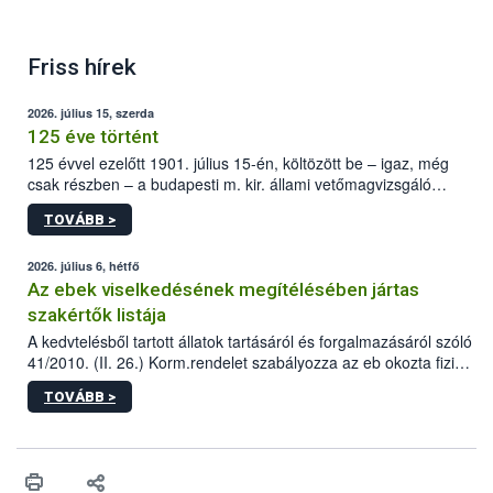
Friss hírek
2026. július 15, szerda
125 éve történt
125 évvel ezelőtt 1901. július 15-én, költözött be – igaz, még
csak részben – a budapesti m. kir. állami vetőmagvizsgáló
állomás a Kis Rókus utca 15. szám alatti, Czigler Győző által
TOVÁBB >
tervezett új épületébe.
2026. július 6, hétfő
Az ebek viselkedésének megítélésében jártas
szakértők listája
A kedvtelésből tartott állatok tartásáról és forgalmazásáról szóló
41/2010. (II. 26.) Korm.rendelet szabályozza az eb okozta fizikai
sérülés, illetve ennek veszélye keletkezésekor felmerülő
TOVÁBB >
hatósági feladatokat, valamint a veszélyes eb tartását és annak
engedélyezését. Ezen eljárások során szükség esetén be kell
vonni az ebek viselkedésének megítélésében jártas szakértőt.