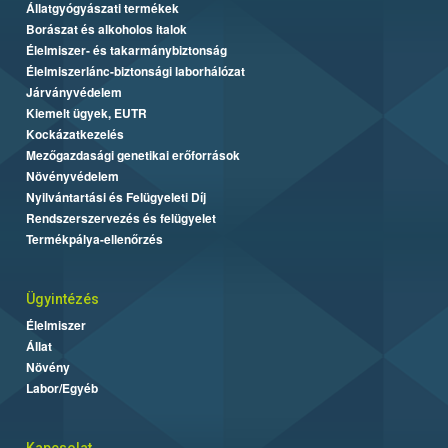
Állatgyógyászati termékek
Borászat és alkoholos italok
Élelmiszer- és takarmánybiztonság
Élelmiszerlánc-biztonsági laborhálózat
Járványvédelem
Kiemelt ügyek, EUTR
Kockázatkezelés
Mezőgazdasági genetikai erőforrások
Növényvédelem
Nyilvántartási és Felügyeleti Díj
Rendszerszervezés és felügyelet
Termékpálya-ellenőrzés
Ügyintézés
Élelmiszer
Állat
Növény
Labor/Egyéb
Kapcsolat