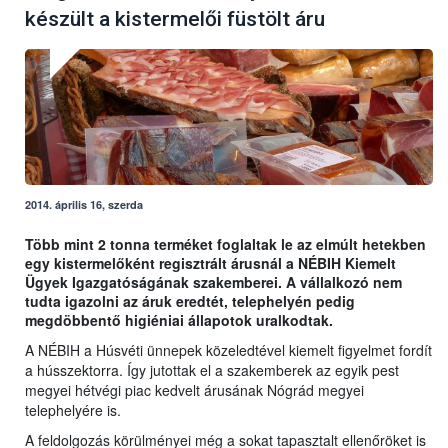
készült a kistermelői füstölt áru
2014. április 16, szerda
Több mint 2 tonna terméket foglaltak le az elmúlt hetekben
egy kistermelőként regisztrált árusnál a NÉBIH Kiemelt
Ügyek Igazgatóságának szakemberei. A vállalkozó nem
tudta igazolni az áruk eredtét, telephelyén pedig
megdöbbentő higiéniai állapotok uralkodtak.
A NÉBIH a Húsvéti ünnepek közeledtével kiemelt figyelmet fordít
a hússzektorra. Így jutottak el a szakemberek az egyik pest
megyei hétvégi piac kedvelt árusának Nógrád megyei
telephelyére is.
A feldolgozás körülményei még a sokat tapasztalt ellenőröket is