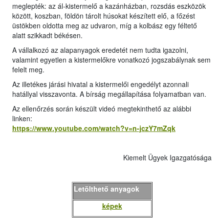
meglepték: az ál-kistermelő a kazánházban, rozsdás eszközök
között, koszban, földön tárolt húsokat készített elő, a főzést
üstökben oldotta meg az udvaron, míg a kolbász egy féltető
alatt szikkadt békésen.
A vállalkozó az alapanyagok eredetét nem tudta igazolni,
valamint egyetlen a kistermelőkre vonatkozó jogszabálynak sem
felelt meg.
Az illetékes járási hivatal a kistermelői engedélyt azonnali
hatállyal visszavonta. A bírság megállapítása folyamatban van.
Az ellenőrzés során készült videó megtekinthető az alábbi
linken:
https://www.youtube.com/watch?v=n-jczY7mZqk
Kiemelt Ügyek Igazgatósága
Letölthető anyagok
képek