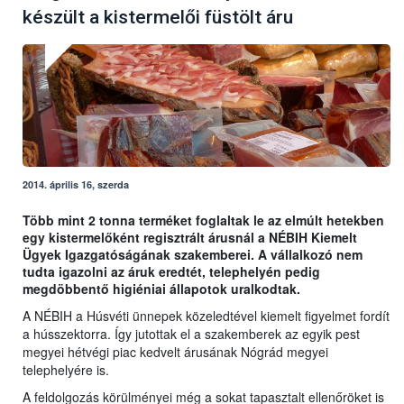
készült a kistermelői füstölt áru
2014. április 16, szerda
Több mint 2 tonna terméket foglaltak le az elmúlt hetekben
egy kistermelőként regisztrált árusnál a NÉBIH Kiemelt
Ügyek Igazgatóságának szakemberei. A vállalkozó nem
tudta igazolni az áruk eredtét, telephelyén pedig
megdöbbentő higiéniai állapotok uralkodtak.
A NÉBIH a Húsvéti ünnepek közeledtével kiemelt figyelmet fordít
a hússzektorra. Így jutottak el a szakemberek az egyik pest
megyei hétvégi piac kedvelt árusának Nógrád megyei
telephelyére is.
A feldolgozás körülményei még a sokat tapasztalt ellenőröket is