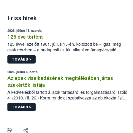
Friss hírek
2026. július 15, szerda
125 éve történt
125 évvel ezelőtt 1901. július 15-én, költözött be – igaz, még
csak részben – a budapesti m. kir. állami vetőmagvizsgáló
állomás a Kis Rókus utca 15. szám alatti, Czigler Győző által
TOVÁBB >
tervezett új épületébe.
2026. július 6, hétfő
Az ebek viselkedésének megítélésében jártas
szakértők listája
A kedvtelésből tartott állatok tartásáról és forgalmazásáról szóló
41/2010. (II. 26.) Korm.rendelet szabályozza az eb okozta fizikai
sérülés, illetve ennek veszélye keletkezésekor felmerülő
TOVÁBB >
hatósági feladatokat, valamint a veszélyes eb tartását és annak
engedélyezését. Ezen eljárások során szükség esetén be kell
vonni az ebek viselkedésének megítélésében jártas szakértőt.