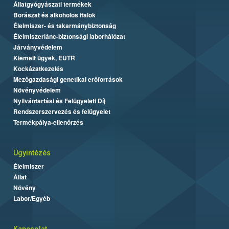
Állatgyógyászati termékek
Borászat és alkoholos italok
Élelmiszer- és takarmánybiztonság
Élelmiszerlánc-biztonsági laborhálózat
Járványvédelem
Kiemelt ügyek, EUTR
Kockázatkezelés
Mezőgazdasági genetikai erőforrások
Növényvédelem
Nyilvántartási és Felügyeleti Díj
Rendszerszervezés és felügyelet
Termékpálya-ellenőrzés
Ügyintézés
Élelmiszer
Állat
Növény
Labor/Egyéb
Kapcsolat