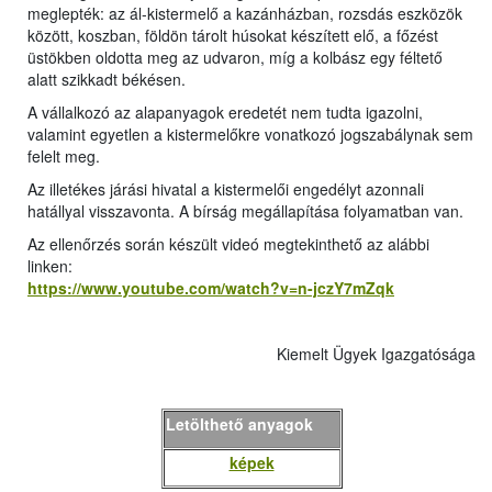
meglepték: az ál-kistermelő a kazánházban, rozsdás eszközök
között, koszban, földön tárolt húsokat készített elő, a főzést
üstökben oldotta meg az udvaron, míg a kolbász egy féltető
alatt szikkadt békésen.
A vállalkozó az alapanyagok eredetét nem tudta igazolni,
valamint egyetlen a kistermelőkre vonatkozó jogszabálynak sem
felelt meg.
Az illetékes járási hivatal a kistermelői engedélyt azonnali
hatállyal visszavonta. A bírság megállapítása folyamatban van.
Az ellenőrzés során készült videó megtekinthető az alábbi
linken:
https://www.youtube.com/watch?v=n-jczY7mZqk
Kiemelt Ügyek Igazgatósága
Letölthető anyagok
képek