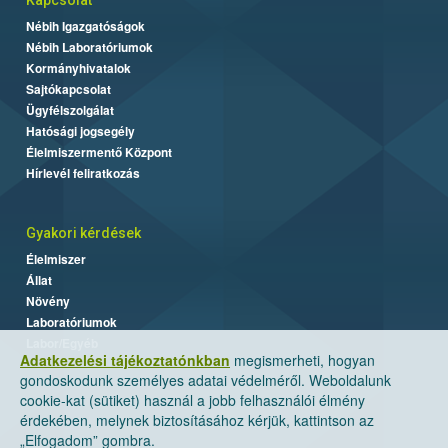
Nébih Igazgatóságok
Nébih Laboratóriumok
Kormányhivatalok
Sajtókapcsolat
Ügyfélszolgálat
Hatósági jogsegély
Élelmiszermentő Központ
Hírlevél feliratkozás
Gyakori kérdések
Élelmiszer
Állat
Növény
Laboratóriumok
Labor/Egyéb
Adatkezelési tájékoztatónkban
megismerheti, hogyan
gondoskodunk személyes adatai védelméről. Weboldalunk
cookie-kat (sütiket) használ a jobb felhasználói élmény
érdekében, melynek biztosításához kérjük, kattintson az
„Elfogadom” gombra.