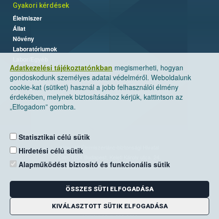
Gyakori kérdések
Élelmiszer
Állat
Növény
Laboratóriumok
Labor/Egyéb
Adatkezelési tájékoztatónkban
megismerheti, hogyan
gondoskodunk személyes adatai védelméről. Weboldalunk
cookie-kat (sütiket) használ a jobb felhasználói élmény
érdekében, melynek biztosításához kérjük, kattintson az
„Elfogadom” gombra.
Statisztikai célú sütik
Nemzeti Élelmiszerlánc-biztonsági Hivatal
Hirdetési célú sütik
Cím: 1024 Budapest, Keleti Károly utca. 24.
Alapműködést biztosító és funkcionális sütik
Levelezési cím: 1525 Budapest. Pf. 30.
ÖSSZES SÜTI ELFOGADÁSA
E-mail:
ugyfelszolgalat@nebih.gov.hu
Zöld szám: 06-80/263-244
KIVÁLASZTOTT SÜTIK ELFOGADÁSA
Telefon: 06-1/ 336-9000