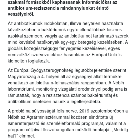
szakmai forrásokból kaphassanak információkat az
antibiotium-rezisztencia mindannyiunkat érintő
veszélyeiről.
Az antibiotikumok indokolatlan, illetve helytelen használata
következtében a baktériumok egyre ellenállóbbak lesznek
azokkal szemben, vagyis az antibiotikumot tartalmazó szerek
mind kevésbé hatékonyak egy-egy betegség kezelésében. A
globális közegészségügyi fenyegetés kezelésével, egyes
nemzetközi szervezetekhez hasonlóan az Európai Unió is
kiemelten foglalkozik.
Az Európai Gyógyszerügynökség legutóbbi jelentése szerint
Magyarország a 4. helyen áll az egységnyi állati termékre
vonatkozó antibiotikum-felhasználás rangsorában. A Nébih
laboratóriumi, monitoring vizsgálati eredményei pedig arra is
rámutattak, hogy a rezisztencia számos baktériumfaj és
antibiotikum esetében nálunk a legelterjedtebb.
A probléma súlyosságát felismerve, 2019 szeptemberében a
Nébih az Agrárminisztériummal közösen elindította új
ismeretterjesztő és szemléletformáló programját, valamint a
program céljaival összehangoltan működő honlapját „Meddig
hat?” címmel.