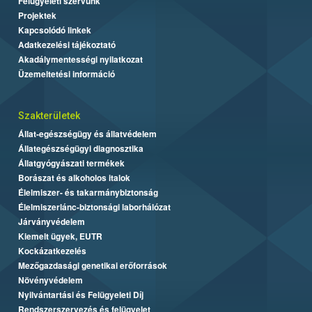
Felügyeleti szervünk
Projektek
Kapcsolódó linkek
Adatkezelési tájékoztató
Akadálymentességi nyilatkozat
Üzemeltetési információ
Szakterületek
Állat-egészségügy és állatvédelem
Állategészségügyi diagnosztika
Állatgyógyászati termékek
Borászat és alkoholos italok
Élelmiszer- és takarmánybiztonság
Élelmiszerlánc-biztonsági laborhálózat
Járványvédelem
Kiemelt ügyek, EUTR
Kockázatkezelés
Mezőgazdasági genetikai erőforrások
Növényvédelem
Nyilvántartási és Felügyeleti Díj
Rendszerszervezés és felügyelet