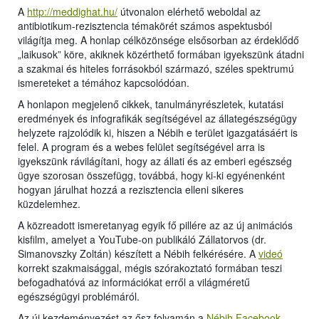
A
http://meddighat.hu/
útvonalon elérhető weboldal az
antibiotikum-rezisztencia témakörét számos aspektusból
világítja meg. A honlap célközönsége elsősorban az érdeklődő
„laikusok” köre, akiknek közérthető formában igyekszünk átadni
a szakmai és hiteles forrásokból származó, széles spektrumú
ismereteket a témához kapcsolódóan.
A honlapon megjelenő cikkek, tanulmányrészletek, kutatási
eredmények és infografikák segítségével az állategészségügy
helyzete rajzolódik ki, hiszen a Nébih e terület igazgatásáért is
felel. A program és a webes felület segítségével arra is
igyekszünk rávilágítani, hogy az állati és az emberi egészség
ügye szorosan összefügg, továbbá, hogy ki-ki egyénenként
hogyan járulhat hozzá a rezisztencia elleni sikeres
küzdelemhez.
A közreadott ismeretanyag egyik fő pillére az az új animációs
kisfilm, amelyet a YouTube-on publikáló Zállatorvos (dr.
Simanovszky Zoltán) készített a Nébih felkérésére. A
videó
korrekt szakmaisággal, mégis szórakoztató formában teszi
befogadhatóvá az információkat erről a világméretű
egészségügyi problémáról.
Az új kezdeményezést az ősz folyamán a
Nébih Facebook