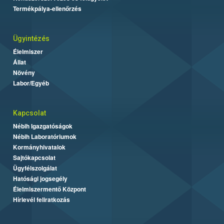
Termékpálya-ellenőrzés
Ügyintézés
Élelmiszer
Állat
Növény
Labor/Egyéb
Kapcsolat
Nébih Igazgatóságok
Nébih Laboratóriumok
Kormányhivatalok
Sajtókapcsolat
Ügyfélszolgálat
Hatósági jogsegély
Élelmiszermentő Központ
Hírlevél feliratkozás