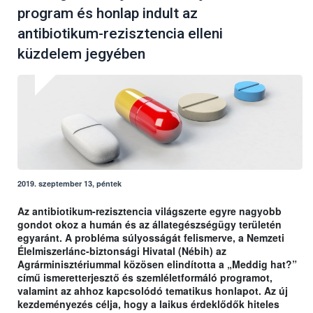
program és honlap indult az
antibiotikum-rezisztencia elleni
küzdelem jegyében
2019. szeptember 13, péntek
Az antibiotikum-rezisztencia világszerte egyre nagyobb
gondot okoz a humán és az állategészségügy területén
egyaránt. A probléma súlyosságát felismerve, a Nemzeti
Élelmiszerlánc-biztonsági Hivatal (Nébih) az
Agrárminisztériummal közösen elindította a „Meddig hat?”
című ismeretterjesztő és szemléletformáló programot,
valamint az ahhoz kapcsolódó tematikus honlapot. Az új
kezdeményezés célja, hogy a laikus érdeklődők hiteles