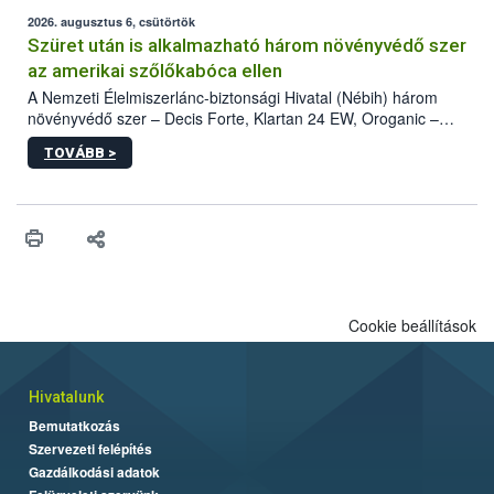
fában is azonosították. A növényvédelmi szakemberek folytatják
az intenzív felderítést, emellett az intézkedéseket a szlovák
2026. augusztus 6, csütörtök
hatósággal is összehangolják a terjedés megállítása érdekében.
Szüret után is alkalmazható három növényvédő szer
az amerikai szőlőkabóca ellen
A Nemzeti Élelmiszerlánc-biztonsági Hivatal (Nébih) három
növényvédő szer – Decis Forte, Klartan 24 EW, Oroganic –
engedélyokiratát módosította, így azok a szüretet követően,
TOVÁBB >
egészen a vesszőérettség (BBCH 91) stádiumáig
felhasználhatóak a szőlőben. A kiterjesztések célja, hogy a korai
érésű szőlőkben is legyen lehetőség a károsító elleni további
védekezésre. Az Oroganic készítmény kis kiszerelésben kiskerti
felhasználók számára is elérhető és ökológiai termesztésben is
engedélyezett.
Cookie beállítások
Hivatalunk
Bemutatkozás
Szervezeti felépítés
Gazdálkodási adatok