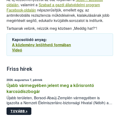
oldalán
, valamint a
Szabad a gazdi állatvédelmi program
Facebook-oldalán
népszerűsítjük, emellett egy, az
antimikrobiális rezisztencia működésének, kialakulásának jobb
megértését segítő, edukatív kvízjáték-sorozatot is indítunk.
Tartsanak velünk, nézzük meg közösen „Meddig hat?”!
Kapcsolódó anyag:
A közlemény letölthető formában
Videó
Friss hírek
2026. augusztus 7, péntek
Újabb vármegyében jelent meg a kőrisrontó
karcsúdíszbogár
Újabb területen, Borsod-Abaúj-Zemplén vármegyében is
igazolta a Nemzeti Élelmiszerlánc-biztonsági Hivatal (Nébih) a
kőrisrontó karcsúdíszbogár (Agrilus planipennis) jelenlétét. A
TOVÁBB >
kártevőt nem csak színcsapdában találták meg, de már fertőzött