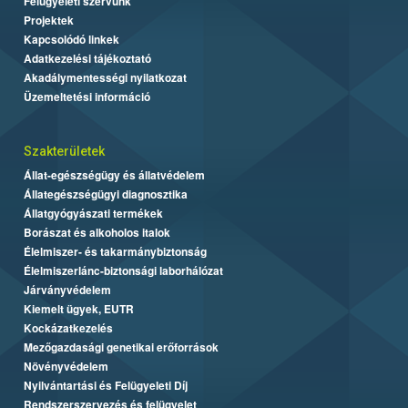
Felügyeleti szervünk
Projektek
Kapcsolódó linkek
Adatkezelési tájékoztató
Akadálymentességi nyilatkozat
Üzemeltetési információ
Szakterületek
Állat-egészségügy és állatvédelem
Állategészségügyi diagnosztika
Állatgyógyászati termékek
Borászat és alkoholos italok
Élelmiszer- és takarmánybiztonság
Élelmiszerlánc-biztonsági laborhálózat
Járványvédelem
Kiemelt ügyek, EUTR
Kockázatkezelés
Mezőgazdasági genetikai erőforrások
Növényvédelem
Nyilvántartási és Felügyeleti Díj
Rendszerszervezés és felügyelet