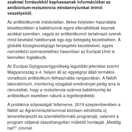
szakmai forrásokból kaphassanak információkat az
antibiotium-rezisztencia mindannyiunkat érintő
veszélyeiről.
Az antibiotikumok indokolatlan, illetve helytelen használata
következtében a baktériumok egyre ellenállóbbak lesznek
azokkal szemben, vagyis az antibiotikumot tartalmazó szerek
mind kevésbé hatékonyak egy-egy betegség kezelésében. A
globális közegészségügyi fenyegetés kezelésével, egyes
nemzetközi szervezetekhez hasonlóan az Európai Unió is
kiemelten foglalkozik.
Az Európai Gyógyszerügynökség legutóbbi jelentése szerint
Magyarország a 4. helyen áll az egységnyi állati termékre
vonatkozó antibiotikum-felhasználás rangsorában. A Nébih
laboratóriumi, monitoring vizsgálati eredményei pedig arra is
rámutattak, hogy a rezisztencia számos baktériumfaj és
antibiotikum esetében nálunk a legelterjedtebb.
A probléma súlyosságát felismerve, 2019 szeptemberében a
Nébih az Agrárminisztériummal közösen elindította új
ismeretterjesztő és szemléletformáló programját, valamint a
program céljaival összehangoltan működő honlapját „Meddig
hat?” címmel.