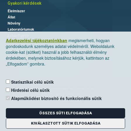
Gyakori kérdések
Élelmiszer
Állat
Növény
Laboratóriumok
Labor/Egyéb
Adatkezelési tájékoztatónkban
megismerheti, hogyan
gondoskodunk személyes adatai védelméről. Weboldalunk
cookie-kat (sütiket) használ a jobb felhasználói élmény
érdekében, melynek biztosításához kérjük, kattintson az
„Elfogadom” gombra.
Statisztikai célú sütik
Nemzeti Élelmiszerlánc-biztonsági Hivatal
Hirdetési célú sütik
Cím: 1024 Budapest, Keleti Károly utca. 24.
Alapműködést biztosító és funkcionális sütik
Levelezési cím: 1525 Budapest. Pf. 30.
ÖSSZES SÜTI ELFOGADÁSA
E-mail:
ugyfelszolgalat@nebih.gov.hu
Zöld szám: 06-80/263-244
KIVÁLASZTOTT SÜTIK ELFOGADÁSA
Telefon: 06-1/ 336-9000