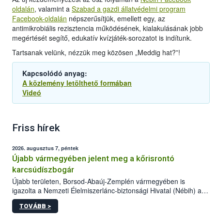
oldalán
, valamint a
Szabad a gazdi állatvédelmi program
Facebook-oldalán
népszerűsítjük, emellett egy, az
antimikrobiális rezisztencia működésének, kialakulásának jobb
megértését segítő, edukatív kvízjáték-sorozatot is indítunk.
Tartsanak velünk, nézzük meg közösen „Meddig hat?”!
Kapcsolódó anyag:
A közlemény letölthető formában
Videó
Friss hírek
2026. augusztus 7, péntek
Újabb vármegyében jelent meg a kőrisrontó
karcsúdíszbogár
Újabb területen, Borsod-Abaúj-Zemplén vármegyében is
igazolta a Nemzeti Élelmiszerlánc-biztonsági Hivatal (Nébih) a
kőrisrontó karcsúdíszbogár (Agrilus planipennis) jelenlétét. A
TOVÁBB >
kártevőt nem csak színcsapdában találták meg, de már fertőzött