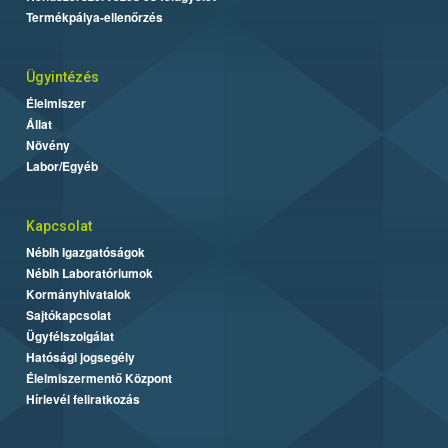
Termékpálya-ellenőrzés
Ügyintézés
Élelmiszer
Állat
Növény
Labor/Egyéb
Kapcsolat
Nébih Igazgatóságok
Nébih Laboratóriumok
Kormányhivatalok
Sajtókapcsolat
Ügyfélszolgálat
Hatósági jogsegély
Élelmiszermentő Központ
Hírlevél feliratkozás