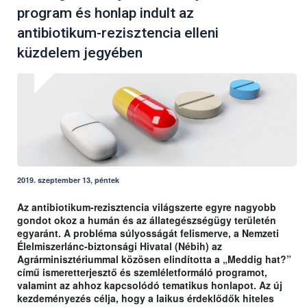
program és honlap indult az
antibiotikum-rezisztencia elleni
küzdelem jegyében
2019. szeptember 13, péntek
Az antibiotikum-rezisztencia világszerte egyre nagyobb
gondot okoz a humán és az állategészségügy területén
egyaránt. A probléma súlyosságát felismerve, a Nemzeti
Élelmiszerlánc-biztonsági Hivatal (Nébih) az
Agrárminisztériummal közösen elindította a „Meddig hat?”
című ismeretterjesztő és szemléletformáló programot,
valamint az ahhoz kapcsolódó tematikus honlapot. Az új
kezdeményezés célja, hogy a laikus érdeklődők hiteles