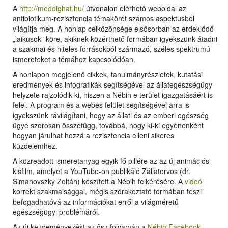
A
http://meddighat.hu/
útvonalon elérhető weboldal az
antibiotikum-rezisztencia témakörét számos aspektusból
világítja meg. A honlap célközönsége elsősorban az érdeklődő
„laikusok” köre, akiknek közérthető formában igyekszünk átadni
a szakmai és hiteles forrásokból származó, széles spektrumú
ismereteket a témához kapcsolódóan.
A honlapon megjelenő cikkek, tanulmányrészletek, kutatási
eredmények és infografikák segítségével az állategészségügy
helyzete rajzolódik ki, hiszen a Nébih e terület igazgatásáért is
felel. A program és a webes felület segítségével arra is
igyekszünk rávilágítani, hogy az állati és az emberi egészség
ügye szorosan összefügg, továbbá, hogy ki-ki egyénenként
hogyan járulhat hozzá a rezisztencia elleni sikeres
küzdelemhez.
A közreadott ismeretanyag egyik fő pillére az az új animációs
kisfilm, amelyet a YouTube-on publikáló Zállatorvos (dr.
Simanovszky Zoltán) készített a Nébih felkérésére. A
videó
korrekt szakmaisággal, mégis szórakoztató formában teszi
befogadhatóvá az információkat erről a világméretű
egészségügyi problémáról.
Az új kezdeményezést az ősz folyamán a
Nébih Facebook