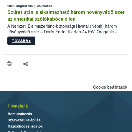
fában is azonosították. A növényvédelmi szakemberek folytatják
az intenzív felderítést, emellett az intézkedéseket a szlovák
2026. augusztus 6, csütörtök
hatósággal is összehangolják a terjedés megállítása érdekében.
Szüret után is alkalmazható három növényvédő szer
az amerikai szőlőkabóca ellen
A Nemzeti Élelmiszerlánc-biztonsági Hivatal (Nébih) három
növényvédő szer – Decis Forte, Klartan 24 EW, Oroganic –
engedélyokiratát módosította, így azok a szüretet követően,
TOVÁBB >
egészen a vesszőérettség (BBCH 91) stádiumáig
felhasználhatóak a szőlőben. A kiterjesztések célja, hogy a korai
érésű szőlőkben is legyen lehetőség a károsító elleni további
védekezésre. Az Oroganic készítmény kis kiszerelésben kiskerti
felhasználók számára is elérhető és ökológiai termesztésben is
engedélyezett.
Cookie beállítások
Hivatalunk
Bemutatkozás
Szervezeti felépítés
Gazdálkodási adatok