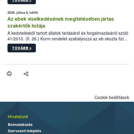
tervezett új épületébe.
2026. július 6, hétfő
Az ebek viselkedésének megítélésében jártas
szakértők listája
A kedvtelésből tartott állatok tartásáról és forgalmazásáról szóló
41/2010. (II. 26.) Korm.rendelet szabályozza az eb okozta fizikai
sérülés, illetve ennek veszélye keletkezésekor felmerülő
TOVÁBB >
hatósági feladatokat, valamint a veszélyes eb tartását és annak
engedélyezését. Ezen eljárások során szükség esetén be kell
vonni az ebek viselkedésének megítélésében jártas szakértőt.
Cookie beállítások
Hivatalunk
Bemutatkozás
Szervezeti felépítés