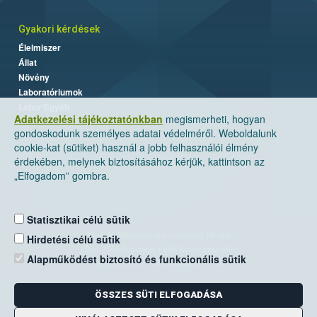
Gyakori kérdések
Élelmiszer
Állat
Növény
Laboratóriumok
Labor/Egyéb
Adatkezelési tájékoztatónkban
megismerheti, hogyan
gondoskodunk személyes adatai védelméről. Weboldalunk
cookie-kat (sütiket) használ a jobb felhasználói élmény
érdekében, melynek biztosításához kérjük, kattintson az
„Elfogadom” gombra.
Statisztikai célú sütik
Nemzeti Élelmiszerlánc-biztonsági Hivatal
Hirdetési célú sütik
Cím: 1024 Budapest, Keleti Károly utca. 24.
Alapműködést biztosító és funkcionális sütik
Levelezési cím: 1525 Budapest. Pf. 30.
ÖSSZES SÜTI ELFOGADÁSA
E-mail:
ugyfelszolgalat@nebih.gov.hu
Zöld szám: 06-80/263-244