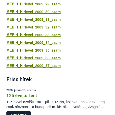
MEBiH_Hirlevel_2009_29_szam
MEBiH_Hirlevel_2009_30_szam
MEBiH_Hirlevel_2009_31_szam
MEBiH_Hirlevel_2009_32_szam
MEBiH_Hirlevel_2009_33_szam
MEBiH_Hirlevel_2009_34_szam
MEBiH_Hirlevel_2009_35_szam
MEBiH_Hirlevel_2009_36_szam
MEBiH_Hirlevel_2009_37_szam
Friss hírek
2026. július 15, szerda
125 éve történt
125 évvel ezelőtt 1901. július 15-én, költözött be – igaz, még
csak részben – a budapesti m. kir. állami vetőmagvizsgáló
állomás a Kis Rókus utca 15. szám alatti, Czigler Győző által
TOVÁBB >