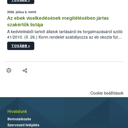
tervezett új épületébe.
2026. július 6, hétfő
Az ebek viselkedésének megítélésében jártas
szakértők listája
A kedvtelésből tartott állatok tartásáról és forgalmazásáról szóló
41/2010. (II. 26.) Korm.rendelet szabályozza az eb okozta fizikai
sérülés, illetve ennek veszélye keletkezésekor felmerülő
TOVÁBB >
hatósági feladatokat, valamint a veszélyes eb tartását és annak
engedélyezését. Ezen eljárások során szükség esetén be kell
vonni az ebek viselkedésének megítélésében jártas szakértőt.
Cookie beállítások
Hivatalunk
Bemutatkozás
Szervezeti felépítés