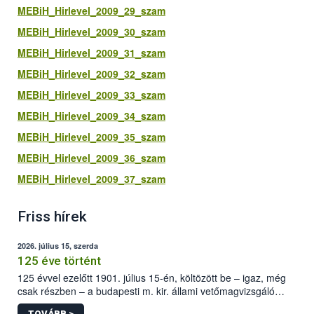
MEBiH_Hirlevel_2009_29_szam
MEBiH_Hirlevel_2009_30_szam
MEBiH_Hirlevel_2009_31_szam
MEBiH_Hirlevel_2009_32_szam
MEBiH_Hirlevel_2009_33_szam
MEBiH_Hirlevel_2009_34_szam
MEBiH_Hirlevel_2009_35_szam
MEBiH_Hirlevel_2009_36_szam
MEBiH_Hirlevel_2009_37_szam
Friss hírek
2026. július 15, szerda
125 éve történt
125 évvel ezelőtt 1901. július 15-én, költözött be – igaz, még
csak részben – a budapesti m. kir. állami vetőmagvizsgáló
állomás a Kis Rókus utca 15. szám alatti, Czigler Győző által
TOVÁBB >