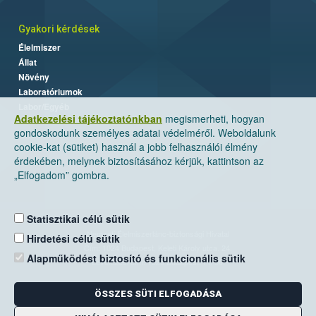
Gyakori kérdések
Élelmiszer
Állat
Növény
Laboratóriumok
Labor/Egyéb
Adatkezelési tájékoztatónkban
megismerheti, hogyan
gondoskodunk személyes adatai védelméről. Weboldalunk
cookie-kat (sütiket) használ a jobb felhasználói élmény
érdekében, melynek biztosításához kérjük, kattintson az
„Elfogadom” gombra.
Statisztikai célú sütik
Nemzeti Élelmiszerlánc-biztonsági Hivatal
Hirdetési célú sütik
Cím: 1024 Budapest, Keleti Károly utca. 24.
Alapműködést biztosító és funkcionális sütik
Levelezési cím: 1525 Budapest. Pf. 30.
ÖSSZES SÜTI ELFOGADÁSA
E-mail:
ugyfelszolgalat@nebih.gov.hu
Zöld szám: 06-80/263-244