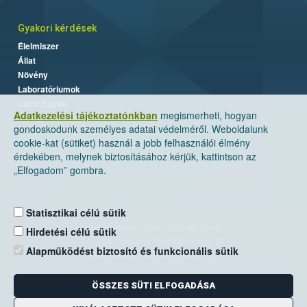
Gyakori kérdések
Élelmiszer
Állat
Növény
Laboratóriumok
Labor/Egyéb
Adatkezelési tájékoztatónkban
megismerheti, hogyan
gondoskodunk személyes adatai védelméről. Weboldalunk
cookie-kat (sütiket) használ a jobb felhasználói élmény
érdekében, melynek biztosításához kérjük, kattintson az
„Elfogadom” gombra.
Statisztikai célú sütik
Nemzeti Élelmiszerlánc-biztonsági Hivatal
Hirdetési célú sütik
Cím: 1024 Budapest, Keleti Károly utca. 24.
Alapműködést biztosító és funkcionális sütik
Levelezési cím: 1525 Budapest. Pf. 30.
ÖSSZES SÜTI ELFOGADÁSA
E-mail:
ugyfelszolgalat@nebih.gov.hu
Zöld szám: 06-80/263-244