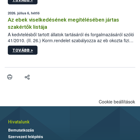
tervezett új épületébe.
2026. július 6, hétfő
Az ebek viselkedésének megítélésében jártas
szakértők listája
A kedvtelésből tartott állatok tartásáról és forgalmazásáról szóló
41/2010. (II. 26.) Korm.rendelet szabályozza az eb okozta fizikai
sérülés, illetve ennek veszélye keletkezésekor felmerülő
TOVÁBB >
hatósági feladatokat, valamint a veszélyes eb tartását és annak
engedélyezését. Ezen eljárások során szükség esetén be kell
vonni az ebek viselkedésének megítélésében jártas szakértőt.
Cookie beállítások
Hivatalunk
Bemutatkozás
Szervezeti felépítés