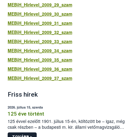
MEBiH_Hirlevel_2009_29_szam
MEBiH_Hirlevel_2009_30_szam
MEBiH_Hirlevel_2009_31_szam
MEBiH_Hirlevel_2009_32_szam
MEBiH_Hirlevel_2009_33_szam
MEBiH_Hirlevel_2009_34_szam
MEBiH_Hirlevel_2009_35_szam
MEBiH_Hirlevel_2009_36_szam
MEBiH_Hirlevel_2009_37_szam
Friss hírek
2026. július 15, szerda
125 éve történt
125 évvel ezelőtt 1901. július 15-én, költözött be – igaz, még
csak részben – a budapesti m. kir. állami vetőmagvizsgáló
állomás a Kis Rókus utca 15. szám alatti, Czigler Győző által
TOVÁBB >