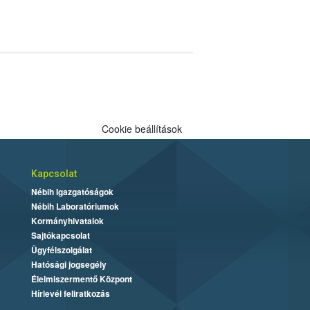
Cookie beállítások
Kapcsolat
Nébih Igazgatóságok
Nébih Laboratóriumok
Kormányhivatalok
Sajtókapcsolat
Ügyfélszolgálat
Hatósági jogsegély
Élelmiszermentő Központ
Hírlevél feliratkozás