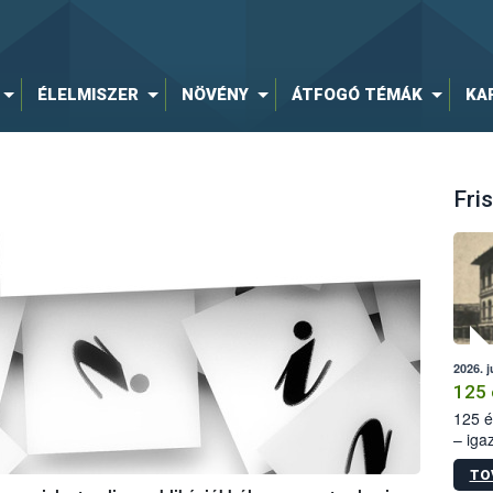
ÉLELMISZER
NÖVÉNY
ÁTFOGÓ TÉMÁK
KA
Fris
2026. j
125 
125 é
– iga
állam
TO
15. sz