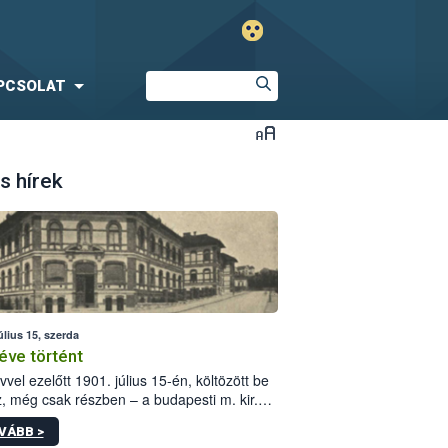
PCSOLAT
s hírek
úlius 15, szerda
éve történt
vvel ezelőtt 1901. július 15-én, költözött be
z, még csak részben – a budapesti m. kir.
i vetőmagvizsgáló állomás a Kis Rókus utca
VÁBB >
ám alatti, Czigler Győző által tervezett új