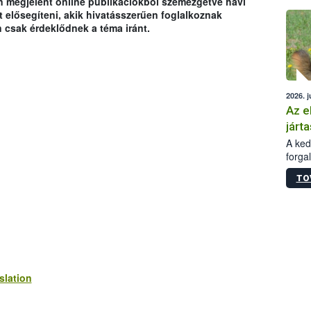
n megjelent online publikációkból szemezgetve havi
épüle
 elősegíteni, akik hivatásszerűen foglalkoznak
 csak érdeklődnek a téma iránt.
2026. j
Az e
járta
A kedv
forga
Korm.
TO
sérül
felme
veszé
Ezen 
vonni
jártas
slation