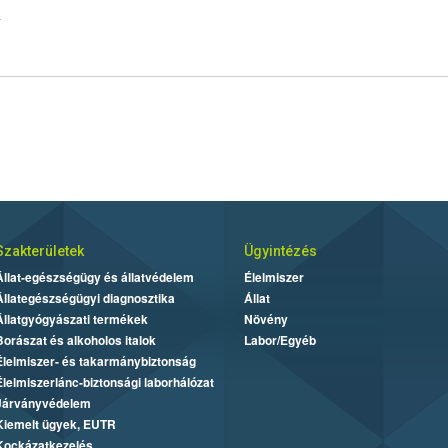
6
Szakterületek
Ügyintézés
Állat-egészségügy és állatvédelem
Élelmiszer
Állategészségügyi diagnosztika
Állat
Állatgyógyászati termékek
Növény
Borászat és alkoholos italok
Labor/Egyéb
Élelmiszer- és takarmánybiztonság
Élelmiszerlánc-biztonsági laborhálózat
Járványvédelem
Kiemelt ügyek, EUTR
Kockázatkezelés