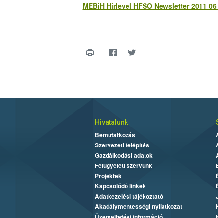
MEBiH Hirlevel HFSO Newsletter 2011 0
Hivatalunk
Bemutatkozás
Szervezeti felépítés
Gazdálkodási adatok
Felügyeleti szervünk
Projektek
Kapcsolódó linkek
Adatkezelési tájékoztató
Akadálymentességi nyilatkozat
Üzemeltetési információ