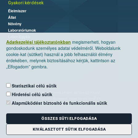
Gyakori kérdések
Élelmiszer
Állat
Növény
Laboratóriumok
Labor/Egyéb
Adatkezelési tájékoztatónkban
megismerheti, hogyan
gondoskodunk személyes adatai védelméről. Weboldalunk
cookie-kat (sütiket) használ a jobb felhasználói élmény
érdekében, melynek biztosításához kérjük, kattintson az
„Elfogadom” gombra.
Statisztikai célú sütik
Nemzeti Élelmiszerlánc-biztonsági Hivatal
Hirdetési célú sütik
Cím: 1024 Budapest, Keleti Károly utca. 24.
Alapműködést biztosító és funkcionális sütik
Levelezési cím: 1525 Budapest. Pf. 30.
ÖSSZES SÜTI ELFOGADÁSA
E-mail:
ugyfelszolgalat@nebih.gov.hu
Zöld szám: 06-80/263-244
KIVÁLASZTOTT SÜTIK ELFOGADÁSA
Telefon: 06-1/ 336-9000