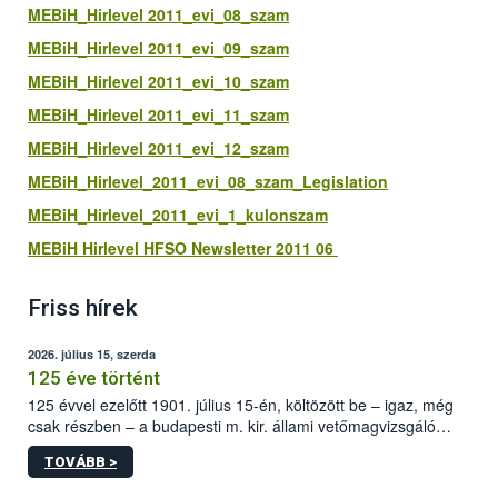
MEBiH_Hirlevel 2011_evi_08_szam
MEBiH_Hirlevel 2011_evi_09_szam
MEBiH_Hirlevel 2011_evi_10_szam
MEBiH_Hirlevel 2011_evi_11_szam
MEBiH_Hirlevel 2011_evi_12_szam
MEBiH_Hirlevel_2011_evi_08_szam_Legislation
MEBiH_Hirlevel_2011_evi_1_kulonszam
MEBiH Hirlevel HFSO Newsletter 2011 06
Friss hírek
2026. július 15, szerda
125 éve történt
125 évvel ezelőtt 1901. július 15-én, költözött be – igaz, még
csak részben – a budapesti m. kir. állami vetőmagvizsgáló
állomás a Kis Rókus utca 15. szám alatti, Czigler Győző által
TOVÁBB >
tervezett új épületébe.