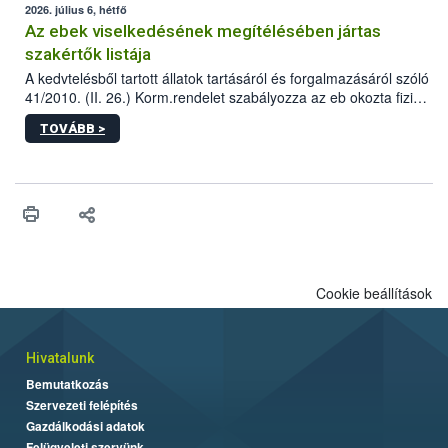
2026. július 6, hétfő
Az ebek viselkedésének megítélésében jártas
szakértők listája
A kedvtelésből tartott állatok tartásáról és forgalmazásáról szóló
41/2010. (II. 26.) Korm.rendelet szabályozza az eb okozta fizikai
sérülés, illetve ennek veszélye keletkezésekor felmerülő
TOVÁBB >
hatósági feladatokat, valamint a veszélyes eb tartását és annak
engedélyezését. Ezen eljárások során szükség esetén be kell
vonni az ebek viselkedésének megítélésében jártas szakértőt.
Cookie beállítások
Hivatalunk
Bemutatkozás
Szervezeti felépítés
Gazdálkodási adatok
Felügyeleti szervünk