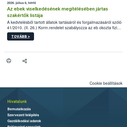
2026. július 6, hétfő
Az ebek viselkedésének megítélésében jártas
szakértők listája
A kedvtelésből tartott állatok tartásáról és forgalmazásáról szóló
41/2010. (II. 26.) Korm.rendelet szabályozza az eb okozta fizikai
sérülés, illetve ennek veszélye keletkezésekor felmerülő
TOVÁBB >
hatósági feladatokat, valamint a veszélyes eb tartását és annak
engedélyezését. Ezen eljárások során szükség esetén be kell
vonni az ebek viselkedésének megítélésében jártas szakértőt.
Cookie beállítások
Hivatalunk
Bemutatkozás
Szervezeti felépítés
Gazdálkodási adatok
Felügyeleti szervünk