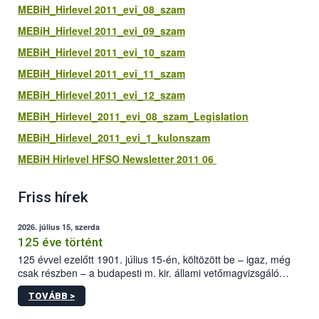
MEBiH_Hirlevel 2011_evi_08_szam
MEBiH_Hirlevel 2011_evi_09_szam
MEBiH_Hirlevel 2011_evi_10_szam
MEBiH_Hirlevel 2011_evi_11_szam
MEBiH_Hirlevel 2011_evi_12_szam
MEBiH_Hirlevel_2011_evi_08_szam_Legislation
MEBiH_Hirlevel_2011_evi_1_kulonszam
MEBiH Hirlevel HFSO Newsletter 2011 06
Friss hírek
2026. július 15, szerda
125 éve történt
125 évvel ezelőtt 1901. július 15-én, költözött be – igaz, még
csak részben – a budapesti m. kir. állami vetőmagvizsgáló
állomás a Kis Rókus utca 15. szám alatti, Czigler Győző által
TOVÁBB >
tervezett új épületébe.