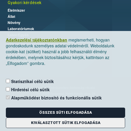
Gyakori kérdések
Élelmiszer
Állat
Növény
Laboratóriumok
Labor/Egyéb
Adatkezelési tájékoztatónkban
megismerheti, hogyan
gondoskodunk személyes adatai védelméről. Weboldalunk
cookie-kat (sütiket) használ a jobb felhasználói élmény
érdekében, melynek biztosításához kérjük, kattintson az
„Elfogadom” gombra.
Statisztikai célú sütik
Nemzeti Élelmiszerlánc-biztonsági Hivatal
Hirdetési célú sütik
Cím: 1024 Budapest, Keleti Károly utca. 24.
Alapműködést biztosító és funkcionális sütik
Levelezési cím: 1525 Budapest. Pf. 30.
ÖSSZES SÜTI ELFOGADÁSA
E-mail:
ugyfelszolgalat@nebih.gov.hu
Zöld szám: 06-80/263-244
KIVÁLASZTOTT SÜTIK ELFOGADÁSA
Telefon: 06-1/ 336-9000