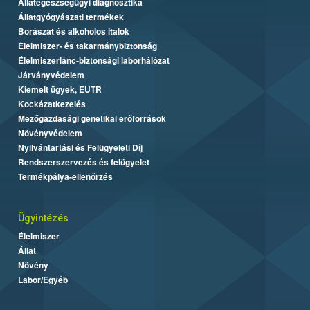
Állategészségügyi diagnosztika
Állatgyógyászati termékek
Borászat és alkoholos italok
Élelmiszer- és takarmánybiztonság
Élelmiszerlánc-biztonsági laborhálózat
Járványvédelem
Kiemelt ügyek, EUTR
Kockázatkezelés
Mezőgazdasági genetikai erőforrások
Növényvédelem
Nyilvántartási és Felügyeleti Díj
Rendszerszervezés és felügyelet
Termékpálya-ellenőrzés
Ügyintézés
Élelmiszer
Állat
Növény
Labor/Egyéb