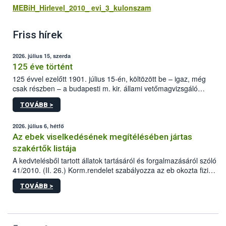
MEBiH_Hirlevel_2010_ evi_3_kulonszam
Friss hírek
2026. július 15, szerda
125 éve történt
125 évvel ezelőtt 1901. július 15-én, költözött be – igaz, még
csak részben – a budapesti m. kir. állami vetőmagvizsgáló
állomás a Kis Rókus utca 15. szám alatti, Czigler Győző által
TOVÁBB >
tervezett új épületébe.
2026. július 6, hétfő
Az ebek viselkedésének megítélésében jártas
szakértők listája
A kedvtelésből tartott állatok tartásáról és forgalmazásáról szóló
41/2010. (II. 26.) Korm.rendelet szabályozza az eb okozta fizikai
sérülés, illetve ennek veszélye keletkezésekor felmerülő
TOVÁBB >
hatósági feladatokat, valamint a veszélyes eb tartását és annak
engedélyezését. Ezen eljárások során szükség esetén be kell
vonni az ebek viselkedésének megítélésében jártas szakértőt.