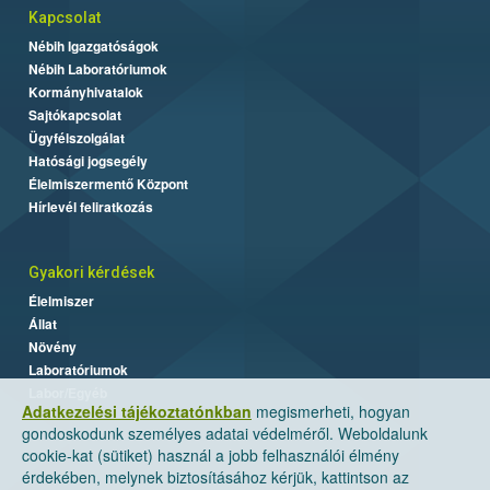
Kapcsolat
Nébih Igazgatóságok
Nébih Laboratóriumok
Kormányhivatalok
Sajtókapcsolat
Ügyfélszolgálat
Hatósági jogsegély
Élelmiszermentő Központ
Hírlevél feliratkozás
Gyakori kérdések
Élelmiszer
Állat
Növény
Laboratóriumok
Labor/Egyéb
Adatkezelési tájékoztatónkban
megismerheti, hogyan
gondoskodunk személyes adatai védelméről. Weboldalunk
cookie-kat (sütiket) használ a jobb felhasználói élmény
érdekében, melynek biztosításához kérjük, kattintson az