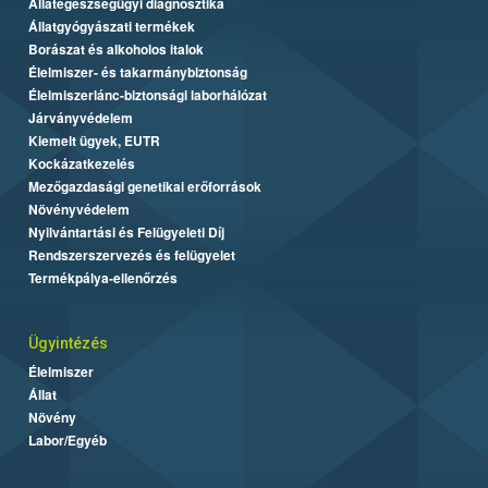
Állategészségügyi diagnosztika
Állatgyógyászati termékek
Borászat és alkoholos italok
Élelmiszer- és takarmánybiztonság
Élelmiszerlánc-biztonsági laborhálózat
Járványvédelem
Kiemelt ügyek, EUTR
Kockázatkezelés
Mezőgazdasági genetikai erőforrások
Növényvédelem
Nyilvántartási és Felügyeleti Díj
Rendszerszervezés és felügyelet
Termékpálya-ellenőrzés
Ügyintézés
Élelmiszer
Állat
Növény
Labor/Egyéb