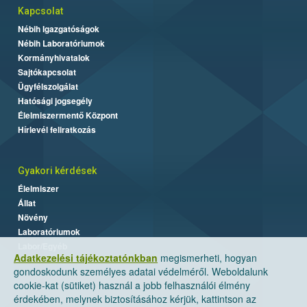
Kapcsolat
Nébih Igazgatóságok
Nébih Laboratóriumok
Kormányhivatalok
Sajtókapcsolat
Ügyfélszolgálat
Hatósági jogsegély
Élelmiszermentő Központ
Hírlevél feliratkozás
Gyakori kérdések
Élelmiszer
Állat
Növény
Laboratóriumok
Labor/Egyéb
Adatkezelési tájékoztatónkban
megismerheti, hogyan
gondoskodunk személyes adatai védelméről. Weboldalunk
cookie-kat (sütiket) használ a jobb felhasználói élmény
érdekében, melynek biztosításához kérjük, kattintson az