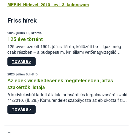
MEBiH_Hirlevel_2010_ evi_3_kulonszam
Friss hírek
2026. július 15, szerda
125 éve történt
125 évvel ezelőtt 1901. július 15-én, költözött be – igaz, még
csak részben – a budapesti m. kir. állami vetőmagvizsgáló
állomás a Kis Rókus utca 15. szám alatti, Czigler Győző által
TOVÁBB >
tervezett új épületébe.
2026. július 6, hétfő
Az ebek viselkedésének megítélésében jártas
szakértők listája
A kedvtelésből tartott állatok tartásáról és forgalmazásáról szóló
41/2010. (II. 26.) Korm.rendelet szabályozza az eb okozta fizikai
sérülés, illetve ennek veszélye keletkezésekor felmerülő
TOVÁBB >
hatósági feladatokat, valamint a veszélyes eb tartását és annak
engedélyezését. Ezen eljárások során szükség esetén be kell
vonni az ebek viselkedésének megítélésében jártas szakértőt.