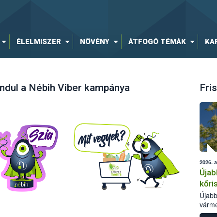
ÉLELMISZER
NÖVÉNY
ÁTFOGÓ TÉMÁK
KA
ndul a Nébih Viber kampánya
Fris
2026. 
Újab
kőri
Újabb
várme
Élelm