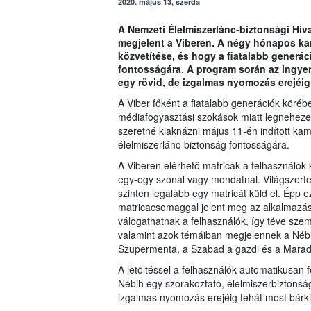
2020. május 13, szerda
A Nemzeti Élelmiszerlánc-biztonsági Hivat
megjelent a Viberen. A négy hónapos ka
közvetítése, és hogy a fiatalabb generáci
fontosságára. A program során az ingye
egy rövid, de izgalmas nyomozás erejéig 
A Viber főként a fiatalabb generációk körébe
médiafogyasztási szokások miatt legneheze
szeretné kiaknázni május 11-én indított kam
élelmiszerlánc-biztonság fontosságára.
A Viberen elérhető matricák a felhasználók
egy-egy szónál vagy mondatnál. Világszerte 
szinten legalább egy matricát küld el. Épp ez
matricacsomaggal jelent meg az alkalmazás
válogathatnak a felhasználók, így téve sze
valamint azok témáiban megjelennek a Nébih
Szupermenta, a Szabad a gazdi és a Maradé
A letöltéssel a felhasználók automatikusan f
Nébih egy szórakoztató, élelmiszerbiztonsági
izgalmas nyomozás erejéig tehát most bárki 