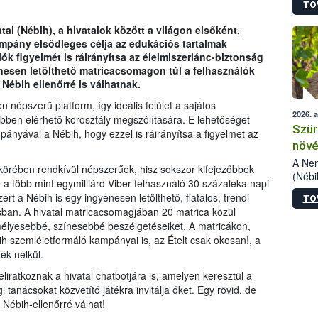
TO
kőris
jelen
al (Nébih), a hivatalok között a világon elsőként,
talál
mpány elsődleges célja az edukációs tartalmak
azono
ók figyelmét is ráirányítsa az élelmiszerlánc-biztonság
folyta
nesen letölthető matricacsomagon túl a felhasználók
intéz
Nébih ellenőrré is válhatnak.
össze
érdek
n népszerű platform, így ideális felület a sajátos
2026. 
bben elérhető korosztály megszólítására. E lehetőséget
Szür
pányával a Nébih, hogy ezzel is ráirányítsa a figyelmet az
növé
szől
A Nem
 körében rendkívül népszerűek, hisz sokszor kifejezőbbek
(Nébi
a több mint egymilliárd Viber-felhasználó 30 százaléka napi
Klart
ért a Nébih is egy ingyenesen letölthető, fiatalos, trendi
TO
módos
ban. A hivatal matricacsomagjában 20 matrica közül
egész
mélyesebbé, színesebbé beszélgetéseiket. A matricákon,
felha
 szemléletformáló kampányai is, az Ételt csak okosan!, a
célja
k nélkül.
lehet
Az Or
eliratkoznak a hivatal chatbotjára is, amelyen keresztül a
felha
 tanácsokat közvetítő játékra invitálja őket. Egy rövid, de
terme
Nébih-ellenőrré válhat!