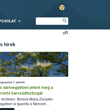
PCSOLAT
s hírek
augusztus 7, péntek
b vármegyében jelent meg a
srontó karcsúdíszbogár
 területen, Borsod-Abaúj-Zemplén
gyében is igazolta a Nemzeti
iszerlánc-biztonsági Hivatal (Nébih) a