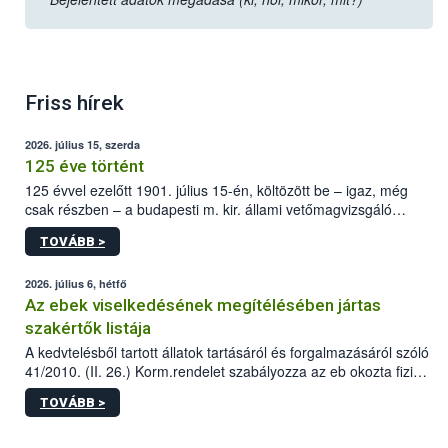
Friss hírek
2026. július 15, szerda
125 éve történt
125 évvel ezelőtt 1901. július 15-én, költözött be – igaz, még
csak részben – a budapesti m. kir. állami vetőmagvizsgáló
állomás a Kis Rókus utca 15. szám alatti, Czigler Győző által
TOVÁBB >
tervezett új épületébe.
2026. július 6, hétfő
Az ebek viselkedésének megítélésében jártas
szakértők listája
A kedvtelésből tartott állatok tartásáról és forgalmazásáról szóló
41/2010. (II. 26.) Korm.rendelet szabályozza az eb okozta fizikai
sérülés, illetve ennek veszélye keletkezésekor felmerülő
TOVÁBB >
hatósági feladatokat, valamint a veszélyes eb tartását és annak
engedélyezését. Ezen eljárások során szükség esetén be kell
vonni az ebek viselkedésének megítélésében jártas szakértőt.