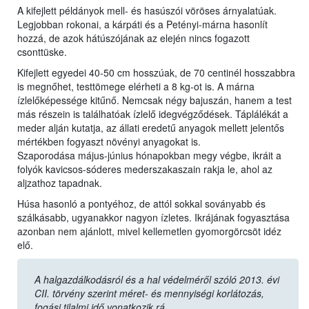
A kifejlett példányok mell- és hasúszói vöröses árnyalatúak.
Legjobban rokonai, a kárpáti és a Petényi-márna hasonlít
hozzá, de azok hátúszójának az elején nincs fogazott
csonttüske.
Kifejlett egyedei 40-50 cm hosszúak, de 70 centinél hosszabbra
is megnőhet, testtömege elérheti a 8 kg-ot is. A márna
ízlelőképessége kitűnő. Nemcsak négy bajuszán, hanem a test
más részein is találhatóak ízlelő idegvégződések. Táplálékát a
meder alján kutatja, az állati eredetű anyagok mellett jelentős
mértékben fogyaszt növényi anyagokat is.
Szaporodása május-június hónapokban megy végbe, ikráit a
folyók kavicsos-sóderes mederszakaszain rakja le, ahol az
aljzathoz tapadnak.
Húsa hasonló a pontyéhoz, de attól sokkal soványabb és
szálkásabb, ugyanakkor nagyon ízletes. Ikrájának fogyasztása
azonban nem ajánlott, mivel kellemetlen gyomorgörcsöt idéz
elő.
A halgazdálkodásról és a hal védelméről szóló 2013. évi
CII. törvény szerint méret- és mennyiségi korlátozás,
fogási tilalmi idő vonatkozik rá.