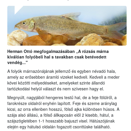
Herman Ottó megfogalmazásában „A rózsás márna
kiválóan folyóbeli hal s tavakban csak betévedett
vendég..."
A folyók márnazónájának jellemző és egyben névadó hala,
amely az erősebben áramló vizeket kedveli. Kedveli a meder
kövei közötti mélyedéseket, amelyeket szinte állandó
tartózkodási helyül választ és nem szívesen hagy el.
Megnyúlt, nagyjából hengeres testű hal, de a feje fölülről, a
farokrésze oldalról enyhén lapított. Feje és szeme aránylag
kicsi, az orra ellenben hosszú, fölső ajka különösen húsos. A
szája alsó állású, a fölső állkapcsán elől 2 kisebb, hátul, a
szájszögletében 1-1 hosszabb bajuszt visel. Hátúszójának
elején egy hátulsó oldalán fogazott csonttüske található.