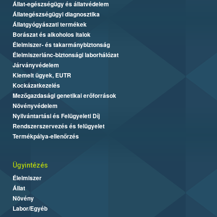
Állat-egészségügy és állatvédelem
Állategészségügyi diagnosztika
Állatgyógyászati termékek
Borászat és alkoholos italok
Élelmiszer- és takarmánybiztonság
Élelmiszerlánc-biztonsági laborhálózat
Járványvédelem
Kiemelt ügyek, EUTR
Kockázatkezelés
Mezőgazdasági genetikai erőforrások
Növényvédelem
Nyilvántartási és Felügyeleti Díj
Rendszerszervezés és felügyelet
Termékpálya-ellenőrzés
Ügyintézés
Élelmiszer
Állat
Növény
Labor/Egyéb