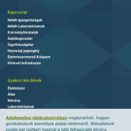
Kapcsolat
Nébih Igazgatóságok
Nébih Laboratóriumok
Kormányhivatalok
Sajtókapcsolat
Ügyfélszolgálat
Hatósági jogsegély
Élelmiszermentő Központ
Hírlevél feliratkozás
Gyakori kérdések
Élelmiszer
Állat
Növény
Laboratóriumok
Labor/Egyéb
Adatkezelési tájékoztatónkban
megismerheti, hogyan
gondoskodunk személyes adatai védelméről. Weboldalunk
cookie-kat (sütiket) használ a jobb felhasználói élmény