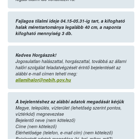
Fajlagos tilalmi ideje 04.15-05.31-ig tart, a kifogható
halak mérettartománya legalább 40 cm, a naponta
kifogható mennyiség 3 db.
Kedves Horgászok!
Jogosulatlan halászattal, horgászattal, továbbá az állami
halőri szolgálat feladatvégzését érintő bejelentését az
alábbi e-mail címen teheti meg:
allamihalor@nebih.gov.hu
A bejelentéshez az alábbi adatok megadását kérjük
Megye, település, vízterület (lehetőség szerint pontos,
víztérkód) megnevezése
Bejelentő neve (nem kötelező)
Címe (nem kötelező)
Elérhetősége (telefon, e-mail cím) (nem kötelező)
Bejelentett adatok megadása (ki, hol, mikor, mit?)