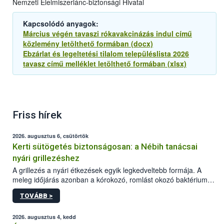
Nemzeti Élelmiszerlánc-biztonsági Hivatal
Kapcsolódó anyagok:
Március végén tavaszi rókavakcinázás indul című
közlemény letölthető formában (docx)
Ebzárlat és legeltetési tilalom településlista 2026
tavasz című melléklet letölthető formában (xlsx)
Friss hírek
2026. augusztus 6, csütörtök
Kerti sütögetés biztonságosan: a Nébih tanácsai
nyári grillezéshez
A grillezés a nyári étkezések egyik legkedveltebb formája. A
meleg időjárás azonban a kórokozó, romlást okozó baktériumok
gyorsabb szaporodásának is kedvez. A szabadtéri sütögetés
TOVÁBB >
ezért nem csupán a megfelelő sütési technikáról szól: legalább
ilyen fontos az alapanyagok biztonságos kezelése, az alapvető
higiéniai szabályok betartása, a megfelelő hőkezelés, valamint a
2026. augusztus 4, kedd