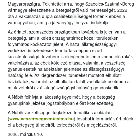
Magyarországra. Tekintettel arra, hogy Szabolcs-Szatmár-Bereg
vármegye elveszítette a betegségtől való mentességét, 2022
óta a vakcinázás dupla csaléteksűrűséggel történik ebben a
vármegyében, amíg a járványügyi helyzet indokolja.
Az érintett szomszédos országokban továbbra is jelen van a
betegség, ami a keleti országhatárhoz közeli területeken
folyamatos kockázatot jelent. A hazai állategészségügyi
védekező intézkedések fenntartása éppen ezért
kulcsfontosságú: továbbra is elengedhetetlen a vadon élő rókák
vakcinázása, az ebek kötelező oltása, valamint a veszettség
gyanús esetek haladéktalan jelentése az állategészségügyi
hatóság felé. Az idegrendszeri tüneteket mutatott elhullott
háziállatok, valamint az elhullottan talált vadállatok esetében a
mintavételről az állategészségügyi hatóság gondoskodik.
A Nébih felhívja a lakosság figyelmét, hogy a betegség
gyanújának jelzése jogszabályban előírt kötelezettség.
A Nébih veszettséggel foglalkozó tematikus aloldalán
(
www.veszettsegmentesites.hu
) további információk érhetőek
el a betegség tüneteiről, terjedéséről és megelőzéséről.
2026. március 10.