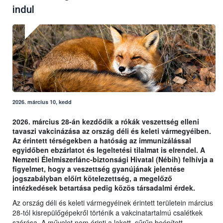
indul
2026. március 10, kedd
2026. március 28-án kezdődik a rókák veszettség elleni
tavaszi vakcinázása az ország déli és keleti vármegyéiben.
Az érintett térségekben a hatóság az immunizálással
egyidőben ebzárlatot és legeltetési tilalmat is elrendel. A
Nemzeti Élelmiszerlánc-biztonsági Hivatal (Nébih) felhívja a
figyelmet, hogy a veszettség gyanújának jelentése
jogszabályban előírt kötelezettség, a megelőző
intézkedések betartása pedig közös társadalmi érdek.
Az ország déli és keleti vármegyéinek érintett területein március
28-tól kisrepülőgépekről történik a vakcinatartalmú csalétkek
szórása. A művelet nem érinti a lakott, sűrűn beépített