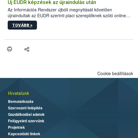
maradékok szakszerű tárolása. A Nemzeti Élelmiszerlánc-
Új EUDR képzések az újraindulás után
biztonsági Hivatal (Nébih) Oktatási Programja összegyűjtötte a
Az Információs Rendszer újbóli megnyitását követően
biztonságos grillezés legfontosabb tudnivalóit.
újraindultak az EUDR szerinti piaci szereplőknek szóló online
képzések.
TOVÁBB >
Cookie beállítások
Hivatalunk
Bemutatkozás
Szervezeti felépítés
Gazdálkodási adatok
Felügyeleti szervünk
Projektek
Kapcsolódó linkek