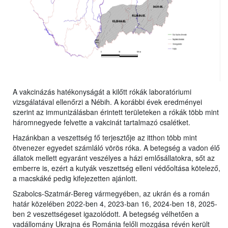
A vakcinázás hatékonyságát a kilőtt rókák laboratóriumi
vizsgálatával ellenőrzi a Nébih. A korábbi évek eredményei
szerint az immunizálásban érintett területeken a rókák több mint
háromnegyede felvette a vakcinát tartalmazó csalétket.
Hazánkban a veszettség fő terjesztője az itthon több mint
ötvenezer egyedet számláló vörös róka. A betegség a vadon élő
állatok mellett egyaránt veszélyes a házi emlősállatokra, sőt az
emberre is, ezért a kutyák veszettség elleni védőoltása kötelező,
a macskáké pedig kifejezetten ajánlott.
Szabolcs-Szatmár-Bereg vármegyében, az ukrán és a román
határ közelében 2022-ben 4, 2023-ban 16, 2024-ben 18, 2025-
ben 2 veszettségeset igazolódott. A betegség vélhetően a
vadállomány Ukrajna és Románia felőli mozgása révén került