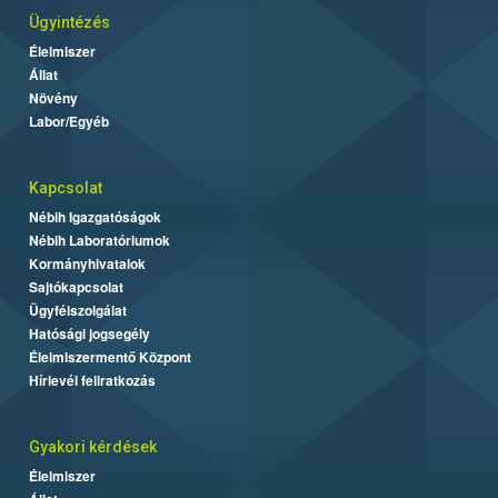
Ügyintézés
Élelmiszer
Állat
Növény
Labor/Egyéb
Kapcsolat
Nébih Igazgatóságok
Nébih Laboratóriumok
Kormányhivatalok
Sajtókapcsolat
Ügyfélszolgálat
Hatósági jogsegély
Élelmiszermentő Központ
Hírlevél feliratkozás
Gyakori kérdések
Élelmiszer