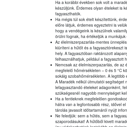
Ha a korábbi években sok volt a maradé
készüljünk. Érdemes olyan ételeket is k
fagyaszthatók.
Ha mégis túl sok ételt készítettünk, é
előre látjuk, érdemes egyeztetni is vel
hogy a vendégeink is készülnek valamily
örülni fognak, ha értékeljük a munkájuk
Az élelmiszerpazarlás-mentes ünneplés 
kiüríteni a hűtőt és a fagyasztórekeszt 
hely. A fagyasztóban raktározott alap
felhasználhatjuk, például a fagyasztott 
Nemcsak az élelmiszerpazarlás, de az él
megfelelő hőmérsékleten – 0 és 5 °C kö
sokáig szobahőmérsékleten. A legtöbb él
A Maradék nélkül útmutatói segítséget 
lefagyasztandó ételeket adagonként, fel
szükségesnél nagyobb mennyiséget kellj
Ha a fentieknek megfelelően gondoskod
hátra van a legfontosabb rész, idővel el
tárolás javasolt időtartamáról nyújt inf
Ne feledjük: sem a hűtés, sem a fagyaszt
szaporodásukat! A hűtőből kivett maradék