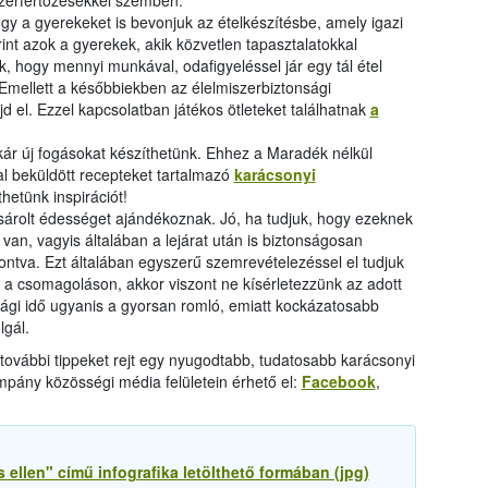
szerfertőzésekkel szemben.
hogy a gyerekeket is bevonjuk az ételkészítésbe, amely igazi
int azok a gyerekek, akik közvetlen tapasztalatokkal
ák, hogy mennyi munkával, odafigyeléssel jár egy tál étel
 Emellett a későbbiekben az élelmiszerbiztonsági
d el. Ezzel kapcsolatban játékos ötleteket találhatnak
a
kár új fogásokat készíthetünk. Ehhez a Maradék nélkül
al beküldött recepteket tartalmazó
karácsonyi
hetünk inspirációt!
árolt édességet ajándékoznak. Jó, ha tudjuk, hogy ezeknek
an, vagyis általában a lejárat után is biztonságosan
bontva. Ezt általában egyszerű szemrevételezéssel el tudjuk
k a csomagoláson, akkor viszont ne kísérletezzünk az adott
sági idő ugyanis a gyorsan romló, emiatt kockázatosabb
lgál.
további tippeket rejt egy nyugodtabb, tudatosabb karácsonyi
mpány közösségi média felületein érhető el:
Facebook
,
 ellen" című infografika letölthető formában (jpg)