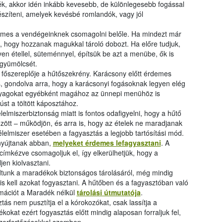
k, akkor idén inkább kevesebb, de különlegesebb fogással
észíteni, amelyek kevésbé romlandók, vagy jól
rdemes a vendégeinknek csomagolni belőle. Ha mindezt már
ük, hogy hozzanak magukkal tároló dobozt. Ha előre tudjuk,
en étellel, süteménnyel, építsük be azt a menübe, ők is
 gyümölcsét.
főszereplője a hűtőszekrény. Karácsony előtt érdemes
is, gondolva arra, hogy a karácsonyi fogásoknak legyen elég
anyagokat egyébként magához az ünnepi menühöz is
húst a töltött káposztához.
elmiszerbiztonság miatt is fontos odafigyelni, hogy a hűtő
zött – működjön, és arra is, hogy az ételek ne maradjanak
elmiszer esetében a fagyasztás a legjobb tartósítási mód.
nyújtanak abban,
melyeket érdemes lefagyasztani
. A
címkézve csomagoljuk el, így elkerülhetjük, hogy a
en kiolvasztani.
tunk a maradékok biztonságos tárolásáról, még mindig
 is kell azokat fogyasztani. A hűtőben és a fagyasztóban való
ormációt a Maradék nélkül
tárolási útmutatója
.
ás nem pusztítja el a kórokozókat, csak lassítja a
okat ezért fogyasztás előtt mindig alaposan forraljuk fel,