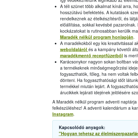
így védekezhetünk leginkább az élelmi
A téli szünet több alkalmat kínál arra, 
hosszútávú befektetés. A kutatások szer
rendelkeznek az ételkészítésről, és látj
előállítása, sokkal kevésbé pazarolnak.
kockázatokat is rutinosabban kerülik maj
Maradék nélkül program honlapján
.
A maradékokból egy kis kreativitással a
weboldaláról
és a kampány követői ált
maradékmentő receptfüzetből
is merít
Karácsonykor nagyon sokan boltban vás
a termékeknek minőségmegőrzési ideje v
fogyaszthatók, főleg, ha nem voltak fel
dönteni. Ha fogyaszthatósági időt látun
termékkel miután lejárt. A fogyasztható
árucikkek lejárati idejének jelölésére szo
A Maradék nélkül program adventi naptárja 
felkészüléshez! A adventi kalendárium a ka
Instagram
.
Kapcsolódó anyagok:
"Hogyan tehetsz az élelmiszerpazarlás