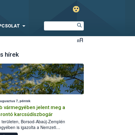
PCSOLAT
s hírek
augusztus 7, péntek
b vármegyében jelent meg a
srontó karcsúdíszbogár
 területen, Borsod-Abaúj-Zemplén
gyében is igazolta a Nemzeti
iszerlánc-biztonsági Hivatal (Nébih) a