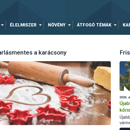
ÉLELMISZER
NÖVÉNY
ÁTFOGÓ TÉMÁK
KA
zarlásmentes a karácsony
Fris
2026. 
Újab
kőri
Újabb
várme
Élelm