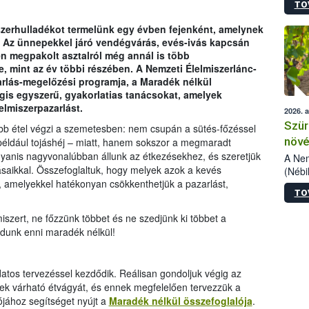
TO
kőris
jelen
zerhulladékot termelünk egy évben fejenként, amelynek
talál
s. Az ünnepekkel járó vendégvárás, evés-ivás kapcsán
azono
n megpakolt asztalról még annál is több
folyta
, mint az év többi részében. A Nemzeti Élelmiszerlánc-
intéz
zarlás-megelőzési programja, a Maradék nélkül
össze
gis egyszerű, gyakorlatias tanácsokat, amelyek
érdek
elmiszerpazarlást.
2026. 
Szür
öbb étel végzi a szemetesben: nem csupán a sütés-főzéssel
növé
 például tojáshéj – miatt, hanem sokszor a megmaradt
ugyanis nagyvonalúbban állunk az étkezésekhez, és szeretjük
szől
A Nem
ásaikkal. Összefoglaltuk, hogy melyek azok a kevés
(Nébi
k, amelyekkel hatékonyan csökkenthetjük a pazarlást,
Klart
TO
módos
egész
iszert, ne főzzünk többet és ne szedjünk ki többet a
felha
udunk enni maradék nélkül!
célja
lehet
Az Or
atos tervezéssel kezdődik. Reálisan gondoljuk végig az
felha
gek várható étvágyát, és ennek megfelelően tervezzük a
terme
jához segítséget nyújt a
Maradék nélkül összefoglalója
.