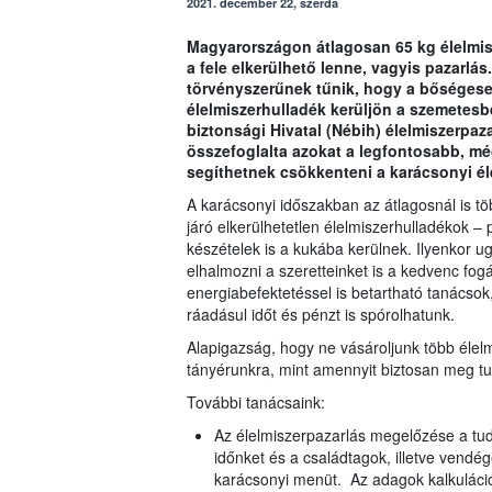
2021. december 22, szerda
Magyarországon átlagosan 65 kg élelmis
a fele elkerülhető lenne, vagyis pazarlá
törvényszerűnek tűnik, hogy a bőségese
élelmiszerhulladék kerüljön a szemetesbe
biztonsági Hivatal (Nébih) élelmiszerpa
összefoglalta azokat a legfontosabb, mé
segíthetnek csökkenteni a karácsonyi él
A karácsonyi időszakban az átlagosnál is t
járó elkerülhetetlen élelmiszerhulladékok –
készételek is a kukába kerülnek. Ilyenkor 
elhalmozni a szeretteinket is a kedvenc fog
energiabefektetéssel is betartható tanácso
ráadásul időt és pénzt is spórolhatunk.
Alapigazság, hogy ne vásároljunk több élelm
tányérunkra, mint amennyit biztosan meg t
További tanácsaink:
Az élelmiszerpazarlás megelőzése a tud
időnket és a családtagok, illetve vendé
karácsonyi menüt. Az adagok kalkuláció