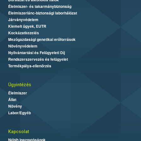
Élelmiszer- és takarmánybiztonság
Élelmiszerlánc-biztonsági laborhálózat
Járványvédelem
Kiemelt ügyek, EUTR
Kockázatkezelés
Mezőgazdasági genetikai erőforrások
Növényvédelem
Nyilvántartási és Felügyeleti Díj
Rendszerszervezés és felügyelet
Termékpálya-ellenőrzés
Ügyintézés
Élelmiszer
Állat
Növény
Labor/Egyéb
Kapcsolat
Nébih Igazgatóságok