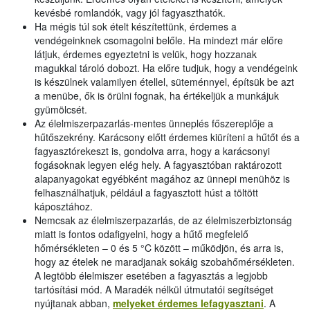
kevésbé romlandók, vagy jól fagyaszthatók.
Ha mégis túl sok ételt készítettünk, érdemes a
vendégeinknek csomagolni belőle. Ha mindezt már előre
látjuk, érdemes egyeztetni is velük, hogy hozzanak
magukkal tároló dobozt. Ha előre tudjuk, hogy a vendégeink
is készülnek valamilyen étellel, süteménnyel, építsük be azt
a menübe, ők is örülni fognak, ha értékeljük a munkájuk
gyümölcsét.
Az élelmiszerpazarlás-mentes ünneplés főszereplője a
hűtőszekrény. Karácsony előtt érdemes kiüríteni a hűtőt és a
fagyasztórekeszt is, gondolva arra, hogy a karácsonyi
fogásoknak legyen elég hely. A fagyasztóban raktározott
alapanyagokat egyébként magához az ünnepi menühöz is
felhasználhatjuk, például a fagyasztott húst a töltött
káposztához.
Nemcsak az élelmiszerpazarlás, de az élelmiszerbiztonság
miatt is fontos odafigyelni, hogy a hűtő megfelelő
hőmérsékleten – 0 és 5 °C között – működjön, és arra is,
hogy az ételek ne maradjanak sokáig szobahőmérsékleten.
A legtöbb élelmiszer esetében a fagyasztás a legjobb
tartósítási mód. A Maradék nélkül útmutatói segítséget
nyújtanak abban,
melyeket érdemes lefagyasztani
. A