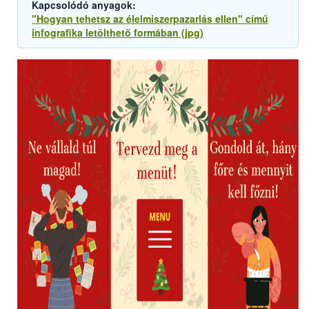
Kapcsolódó anyagok:
"Hogyan tehetsz az élelmiszerpazarlás ellen" című
infografika letölthető formában (jpg)