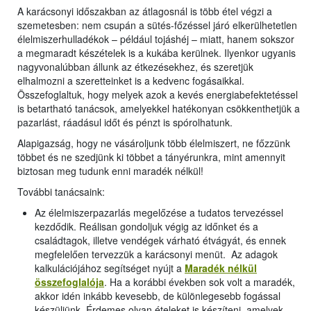
A karácsonyi időszakban az átlagosnál is több étel végzi a
szemetesben: nem csupán a sütés-főzéssel járó elkerülhetetlen
élelmiszerhulladékok – például tojáshéj – miatt, hanem sokszor
a megmaradt készételek is a kukába kerülnek. Ilyenkor ugyanis
nagyvonalúbban állunk az étkezésekhez, és szeretjük
elhalmozni a szeretteinket is a kedvenc fogásaikkal.
Összefoglaltuk, hogy melyek azok a kevés energiabefektetéssel
is betartható tanácsok, amelyekkel hatékonyan csökkenthetjük a
pazarlást, ráadásul időt és pénzt is spórolhatunk.
Alapigazság, hogy ne vásároljunk több élelmiszert, ne főzzünk
többet és ne szedjünk ki többet a tányérunkra, mint amennyit
biztosan meg tudunk enni maradék nélkül!
További tanácsaink:
Az élelmiszerpazarlás megelőzése a tudatos tervezéssel
kezdődik. Reálisan gondoljuk végig az időnket és a
családtagok, illetve vendégek várható étvágyát, és ennek
megfelelően tervezzük a karácsonyi menüt. Az adagok
kalkulációjához segítséget nyújt a
Maradék nélkül
összefoglalója
. Ha a korábbi években sok volt a maradék,
akkor idén inkább kevesebb, de különlegesebb fogással
készüljünk. Érdemes olyan ételeket is készíteni, amelyek