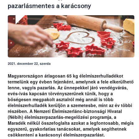
pazarlásmentes a karácsony
2021. december 22, szerda
Magyarországon átlagosan 65 kg élelmiszerhulladékot
termelünk egy évben fejenként, amelynek a fele elkerülhető
lenne, vagyis pazarlás. Az ünnepekkel járó vendégvárás,
evés-ivás kapcsán törvényszerűnek tűnik, hogy a
bőségesen megpakolt asztalról még annál is több
élelmiszerhulladék kerüljön a szemetesbe, mint az év többi
részében. A Nemzeti Élelmiszerlánc-biztonsági Hivatal
(Nébih) élelmiszerpazarlás-megelőzési programja, a
Maradék nélkül összefoglalta azokat a legfontosabb, mégis
egyszerű, gyakorlatias tanácsokat, amelyek segíthetnek
csökkenteni a karácsonyi élelmiszerpazarlást.