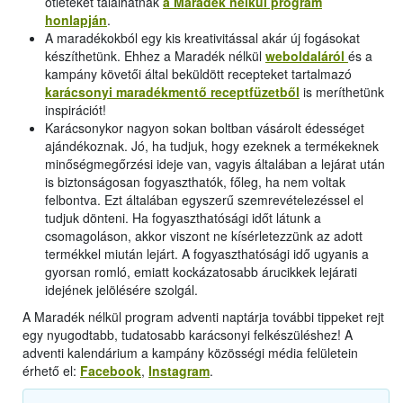
ötleteket találhatnak
a Maradék nélkül program
honlapján
.
A maradékokból egy kis kreativitással akár új fogásokat
készíthetünk. Ehhez a Maradék nélkül
weboldaláról
és a
kampány követői által beküldött recepteket tartalmazó
karácsonyi maradékmentő receptfüzetből
is meríthetünk
inspirációt!
Karácsonykor nagyon sokan boltban vásárolt édességet
ajándékoznak. Jó, ha tudjuk, hogy ezeknek a termékeknek
minőségmegőrzési ideje van, vagyis általában a lejárat után
is biztonságosan fogyaszthatók, főleg, ha nem voltak
felbontva. Ezt általában egyszerű szemrevételezéssel el
tudjuk dönteni. Ha fogyaszthatósági időt látunk a
csomagoláson, akkor viszont ne kísérletezzünk az adott
termékkel miután lejárt. A fogyaszthatósági idő ugyanis a
gyorsan romló, emiatt kockázatosabb árucikkek lejárati
idejének jelölésére szolgál.
A Maradék nélkül program adventi naptárja további tippeket rejt
egy nyugodtabb, tudatosabb karácsonyi felkészüléshez! A
adventi kalendárium a kampány közösségi média felületein
érhető el:
Facebook
,
Instagram
.