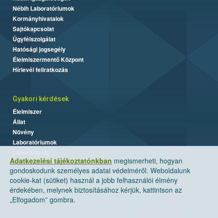
Nébih Laboratóriumok
Kormányhivatalok
Sajtókapcsolat
Ügyfélszolgálat
Hatósági jogsegély
Élelmiszermentő Központ
Hírlevél feliratkozás
Gyakori kérdések
Élelmiszer
Állat
Növény
Laboratóriumok
Labor/Egyéb
Adatkezelési tájékoztatónkban
megismerheti, hogyan
gondoskodunk személyes adatai védelméről. Weboldalunk
cookie-kat (sütiket) használ a jobb felhasználói élmény
érdekében, melynek biztosításához kérjük, kattintson az
„Elfogadom” gombra.