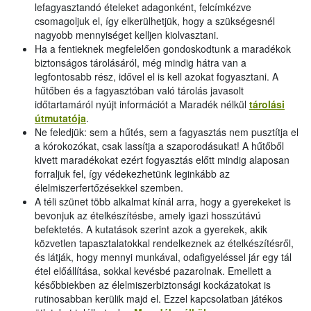
lefagyasztandó ételeket adagonként, felcímkézve
csomagoljuk el, így elkerülhetjük, hogy a szükségesnél
nagyobb mennyiséget kelljen kiolvasztani.
Ha a fentieknek megfelelően gondoskodtunk a maradékok
biztonságos tárolásáról, még mindig hátra van a
legfontosabb rész, idővel el is kell azokat fogyasztani. A
hűtőben és a fagyasztóban való tárolás javasolt
időtartamáról nyújt információt a Maradék nélkül
tárolási
útmutatója
.
Ne feledjük: sem a hűtés, sem a fagyasztás nem pusztítja el
a kórokozókat, csak lassítja a szaporodásukat! A hűtőből
kivett maradékokat ezért fogyasztás előtt mindig alaposan
forraljuk fel, így védekezhetünk leginkább az
élelmiszerfertőzésekkel szemben.
A téli szünet több alkalmat kínál arra, hogy a gyerekeket is
bevonjuk az ételkészítésbe, amely igazi hosszútávú
befektetés. A kutatások szerint azok a gyerekek, akik
közvetlen tapasztalatokkal rendelkeznek az ételkészítésről,
és látják, hogy mennyi munkával, odafigyeléssel jár egy tál
étel előállítása, sokkal kevésbé pazarolnak. Emellett a
későbbiekben az élelmiszerbiztonsági kockázatokat is
rutinosabban kerülik majd el. Ezzel kapcsolatban játékos