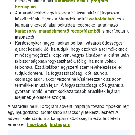
ötleteket találhatnak
a Maradék nélkül program
honlapján
.
A maradékokból egy kis kreativitással akár új fogásokat
készíthetünk. Ehhez a Maradék nélkül
weboldaláról
és a
kampány követői által beküldött recepteket tartalmazó
karácsonyi maradékmentő receptfüzetből
is meríthetünk
inspirációt!
Karácsonykor nagyon sokan boltban vásárolt édességet
ajándékoznak. Jó, ha tudjuk, hogy ezeknek a termékeknek
minőségmegőrzési ideje van, vagyis általában a lejárat után
is biztonságosan fogyaszthatók, főleg, ha nem voltak
felbontva. Ezt általában egyszerű szemrevételezéssel el
tudjuk dönteni. Ha fogyaszthatósági időt látunk a
csomagoláson, akkor viszont ne kísérletezzünk az adott
termékkel miután lejárt. A fogyaszthatósági idő ugyanis a
gyorsan romló, emiatt kockázatosabb árucikkek lejárati
idejének jelölésére szolgál.
A Maradék nélkül program adventi naptárja további tippeket rejt
egy nyugodtabb, tudatosabb karácsonyi felkészüléshez! A
adventi kalendárium a kampány közösségi média felületein
érhető el:
Facebook
,
Instagram
.