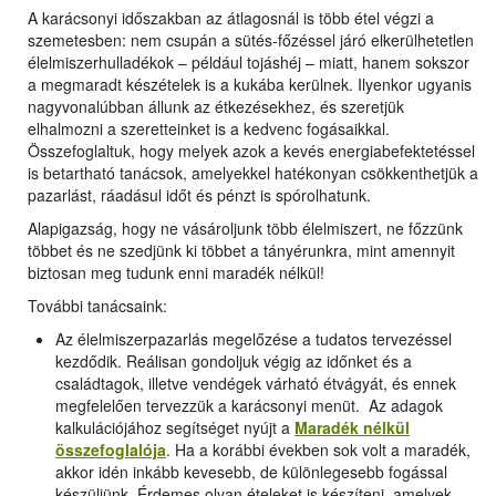
A karácsonyi időszakban az átlagosnál is több étel végzi a
szemetesben: nem csupán a sütés-főzéssel járó elkerülhetetlen
élelmiszerhulladékok – például tojáshéj – miatt, hanem sokszor
a megmaradt készételek is a kukába kerülnek. Ilyenkor ugyanis
nagyvonalúbban állunk az étkezésekhez, és szeretjük
elhalmozni a szeretteinket is a kedvenc fogásaikkal.
Összefoglaltuk, hogy melyek azok a kevés energiabefektetéssel
is betartható tanácsok, amelyekkel hatékonyan csökkenthetjük a
pazarlást, ráadásul időt és pénzt is spórolhatunk.
Alapigazság, hogy ne vásároljunk több élelmiszert, ne főzzünk
többet és ne szedjünk ki többet a tányérunkra, mint amennyit
biztosan meg tudunk enni maradék nélkül!
További tanácsaink:
Az élelmiszerpazarlás megelőzése a tudatos tervezéssel
kezdődik. Reálisan gondoljuk végig az időnket és a
családtagok, illetve vendégek várható étvágyát, és ennek
megfelelően tervezzük a karácsonyi menüt. Az adagok
kalkulációjához segítséget nyújt a
Maradék nélkül
összefoglalója
. Ha a korábbi években sok volt a maradék,
akkor idén inkább kevesebb, de különlegesebb fogással
készüljünk. Érdemes olyan ételeket is készíteni, amelyek