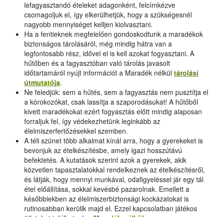
lefagyasztandó ételeket adagonként, felcímkézve
csomagoljuk el, így elkerülhetjük, hogy a szükségesnél
nagyobb mennyiséget kelljen kiolvasztani.
Ha a fentieknek megfelelően gondoskodtunk a maradékok
biztonságos tárolásáról, még mindig hátra van a
legfontosabb rész, idővel el is kell azokat fogyasztani. A
hűtőben és a fagyasztóban való tárolás javasolt
időtartamáról nyújt információt a Maradék nélkül
tárolási
útmutatója
.
Ne feledjük: sem a hűtés, sem a fagyasztás nem pusztítja el
a kórokozókat, csak lassítja a szaporodásukat! A hűtőből
kivett maradékokat ezért fogyasztás előtt mindig alaposan
forraljuk fel, így védekezhetünk leginkább az
élelmiszerfertőzésekkel szemben.
A téli szünet több alkalmat kínál arra, hogy a gyerekeket is
bevonjuk az ételkészítésbe, amely igazi hosszútávú
befektetés. A kutatások szerint azok a gyerekek, akik
közvetlen tapasztalatokkal rendelkeznek az ételkészítésről,
és látják, hogy mennyi munkával, odafigyeléssel jár egy tál
étel előállítása, sokkal kevésbé pazarolnak. Emellett a
későbbiekben az élelmiszerbiztonsági kockázatokat is
rutinosabban kerülik majd el. Ezzel kapcsolatban játékos