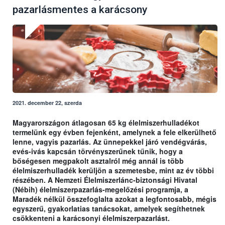
pazarlásmentes a karácsony
2021. december 22, szerda
Magyarországon átlagosan 65 kg élelmiszerhulladékot
termelünk egy évben fejenként, amelynek a fele elkerülhető
lenne, vagyis pazarlás. Az ünnepekkel járó vendégvárás,
evés-ivás kapcsán törvényszerűnek tűnik, hogy a
bőségesen megpakolt asztalról még annál is több
élelmiszerhulladék kerüljön a szemetesbe, mint az év többi
részében. A Nemzeti Élelmiszerlánc-biztonsági Hivatal
(Nébih) élelmiszerpazarlás-megelőzési programja, a
Maradék nélkül összefoglalta azokat a legfontosabb, mégis
egyszerű, gyakorlatias tanácsokat, amelyek segíthetnek
csökkenteni a karácsonyi élelmiszerpazarlást.