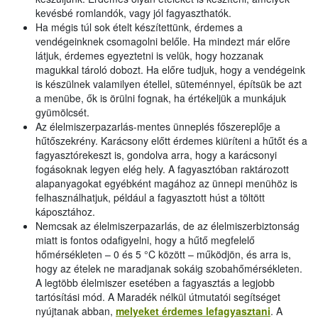
kevésbé romlandók, vagy jól fagyaszthatók.
Ha mégis túl sok ételt készítettünk, érdemes a
vendégeinknek csomagolni belőle. Ha mindezt már előre
látjuk, érdemes egyeztetni is velük, hogy hozzanak
magukkal tároló dobozt. Ha előre tudjuk, hogy a vendégeink
is készülnek valamilyen étellel, süteménnyel, építsük be azt
a menübe, ők is örülni fognak, ha értékeljük a munkájuk
gyümölcsét.
Az élelmiszerpazarlás-mentes ünneplés főszereplője a
hűtőszekrény. Karácsony előtt érdemes kiüríteni a hűtőt és a
fagyasztórekeszt is, gondolva arra, hogy a karácsonyi
fogásoknak legyen elég hely. A fagyasztóban raktározott
alapanyagokat egyébként magához az ünnepi menühöz is
felhasználhatjuk, például a fagyasztott húst a töltött
káposztához.
Nemcsak az élelmiszerpazarlás, de az élelmiszerbiztonság
miatt is fontos odafigyelni, hogy a hűtő megfelelő
hőmérsékleten – 0 és 5 °C között – működjön, és arra is,
hogy az ételek ne maradjanak sokáig szobahőmérsékleten.
A legtöbb élelmiszer esetében a fagyasztás a legjobb
tartósítási mód. A Maradék nélkül útmutatói segítséget
nyújtanak abban,
melyeket érdemes lefagyasztani
. A