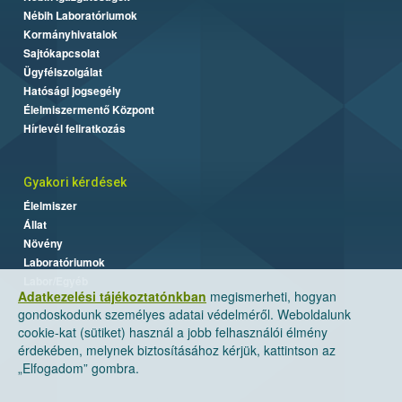
Nébih Laboratóriumok
Kormányhivatalok
Sajtókapcsolat
Ügyfélszolgálat
Hatósági jogsegély
Élelmiszermentő Központ
Hírlevél feliratkozás
Gyakori kérdések
Élelmiszer
Állat
Növény
Laboratóriumok
Labor/Egyéb
Adatkezelési tájékoztatónkban
megismerheti, hogyan
gondoskodunk személyes adatai védelméről. Weboldalunk
cookie-kat (sütiket) használ a jobb felhasználói élmény
érdekében, melynek biztosításához kérjük, kattintson az
„Elfogadom” gombra.