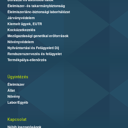
Élelmiszer- és takarmánybiztonság
Élelmiszerlánc-biztonsági laborhálózat
Járványvédelem
Kiemelt ügyek, EUTR
Kockázatkezelés
Mezőgazdasági genetikai erőforrások
Növényvédelem
Nyilvántartási és Felügyeleti Díj
Rendszerszervezés és felügyelet
Termékpálya-ellenőrzés
Ügyintézés
Élelmiszer
Állat
Növény
Labor/Egyéb
Kapcsolat
Nébih Igazgatóságok