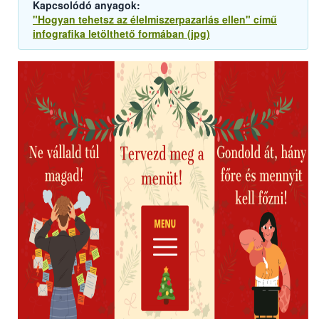
Kapcsolódó anyagok:
"Hogyan tehetsz az élelmiszerpazarlás ellen" című
infografika letölthető formában (jpg)