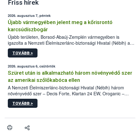
Friss hírek
2026. augusztus 7, péntek
Újabb vármegyében jelent meg a kőrisrontó
karcsúdíszbogár
Újabb területen, Borsod-Abaúj-Zemplén vármegyében is
igazolta a Nemzeti Élelmiszerlánc-biztonsági Hivatal (Nébih) a
kőrisrontó karcsúdíszbogár (Agrilus planipennis) jelenlétét. A
TOVÁBB >
kártevőt nem csak színcsapdában találták meg, de már fertőzött
fában is azonosították. A növényvédelmi szakemberek folytatják
az intenzív felderítést, emellett az intézkedéseket a szlovák
2026. augusztus 6, csütörtök
hatósággal is összehangolják a terjedés megállítása érdekében.
Szüret után is alkalmazható három növényvédő szer
az amerikai szőlőkabóca ellen
A Nemzeti Élelmiszerlánc-biztonsági Hivatal (Nébih) három
növényvédő szer – Decis Forte, Klartan 24 EW, Oroganic –
engedélyokiratát módosította, így azok a szüretet követően,
TOVÁBB >
egészen a vesszőérettség (BBCH 91) stádiumáig
felhasználhatóak a szőlőben. A kiterjesztések célja, hogy a korai
érésű szőlőkben is legyen lehetőség a károsító elleni további
védekezésre. Az Oroganic készítmény kis kiszerelésben kiskerti
felhasználók számára is elérhető és ökológiai termesztésben is
engedélyezett.