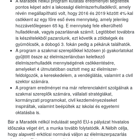
A Maradék nélkül program kutatási eredményei segítettek
pontos képet adni a lakossági élelmiszerhulladékról, amely
révén megállapítható volt, hogy 2016 és 2019 között 4%-kal
csökkent az egy főre eső éves mennyiség, amely jelenleg
hozzávetőlegesen 65 kg. E mennyiség fele elkerülhető
hulladéknak, vagyis pazarlásnak számít. Legtöbbet továbbra
is készételekből pazarolunk, ezt követik a zöldségek és
gyümölcsök, a dobogó 3. fokán pedig a pékáruk találhatók.
A program a szakmai szereplőkkel közösen jó gyakorlatokat
gyűjtött össze az élelmiszerláncban keletkező
élelmiszerhulladék mennyiségének csökkentésére,
amelyeket 4 útmutatóban osztott meg az élelmiszer-
feldolgozók, a kereskedelem, a vendéglátás, valamint a civil
szektor számára.
A program eredményei ma már referenciaként szolgálnak a
szakmai szereplők számára, vállalati stratégiákat,
kormányzati programokat, civil kezdeményezéseket
inspiráltak, valamint beépültek az iskolai és egyetemi
oktatásba is.
Bár a Maradék nélkül indulását segítő EU-s pályázat hivatalos
időszaka véget ért, a munka tovább folytatódik. A Nébih célja,
hogy alapvető erkölcsi normává váljon az élelmiszerpazarlás