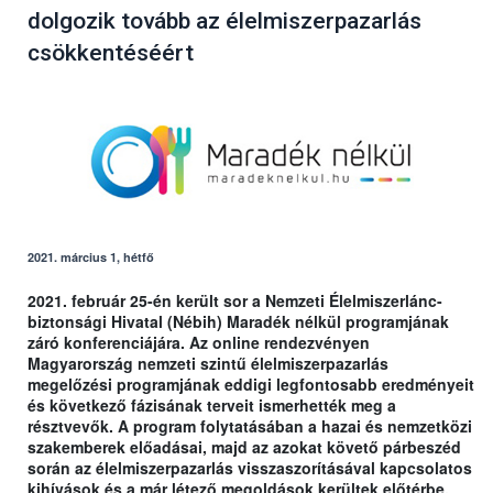
dolgozik tovább az élelmiszerpazarlás
csökkentéséért
2021. március 1, hétfő
2021. február 25-én került sor a Nemzeti Élelmiszerlánc-
biztonsági Hivatal (Nébih) Maradék nélkül programjának
záró konferenciájára. Az online rendezvényen
Magyarország nemzeti szintű élelmiszerpazarlás
megelőzési programjának eddigi legfontosabb eredményeit
és következő fázisának terveit ismerhették meg a
résztvevők. A program folytatásában a hazai és nemzetközi
szakemberek előadásai, majd az azokat követő párbeszéd
során az élelmiszerpazarlás visszaszorításával kapcsolatos
kihívások és a már létező megoldások kerültek előtérbe.