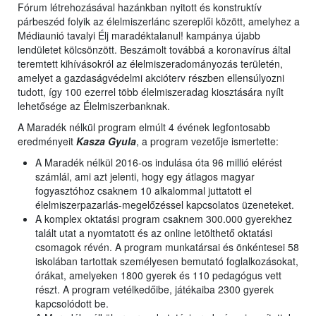
Fórum létrehozásával hazánkban nyitott és konstruktív
párbeszéd folyik az élelmiszerlánc szereplői között, amelyhez a
Médiaunió tavalyi Élj maradéktalanul! kampánya újabb
lendületet kölcsönzött. Beszámolt továbbá a koronavírus által
teremtett kihívásokról az élelmiszeradományozás területén,
amelyet a gazdaságvédelmi akcióterv részben ellensúlyozni
tudott, így 100 ezerrel több élelmiszeradag kiosztására nyílt
lehetősége az Élelmiszerbanknak.
A Maradék nélkül program elmúlt 4 évének legfontosabb
eredményeit
Kasza Gyula
, a program vezetője ismertette:
A Maradék nélkül 2016-os indulása óta 96 millió elérést
számlál, ami azt jelenti, hogy egy átlagos magyar
fogyasztóhoz csaknem 10 alkalommal juttatott el
élelmiszerpazarlás-megelőzéssel kapcsolatos üzeneteket.
A komplex oktatási program csaknem 300.000 gyerekhez
talált utat a nyomtatott és az online letölthető oktatási
csomagok révén. A program munkatársai és önkéntesei 58
iskolában tartottak személyesen bemutató foglalkozásokat,
órákat, amelyeken 1800 gyerek és 110 pedagógus vett
részt. A program vetélkedőibe, játékaiba 2300 gyerek
kapcsolódott be.