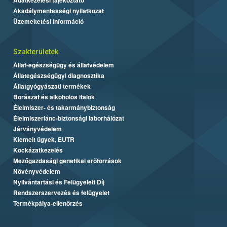
Akadálymentességi nyilatkozat
Üzemeltetési információ
Szakterületek
Állat-egészségügy és állatvédelem
Állategészségügyi diagnosztika
Állatgyógyászati termékek
Borászat és alkoholos italok
Élelmiszer- és takarmánybiztonság
Élelmiszerlánc-biztonsági laborhálózat
Járványvédelem
Kiemelt ügyek, EUTR
Kockázatkezelés
Mezőgazdasági genetikai erőforrások
Növényvédelem
Nyilvántartási és Felügyeleti Díj
Rendszerszervezés és felügyelet
Termékpálya-ellenőrzés