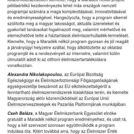
példaértékű kezdeményezés lehet más országok nemzeti
programjai számára a maga komplexitásával, innovativitásával
és eredményességével. Hangsúlyozta, hogy a program sikerrel
szólította meg a magyar lakosságot, aktuális üzeneteket és
gyakorlati tanácsokat fogalmazott meg, valamint mérhetővé és
elemezhetővé tette a háztartások élelmiszerhulladék-termelését.
Kiemelte, hogy a Maradék nélkül program gyorsan és jól reagált
a járványügyi helyzetre azáltal, hogy átköltöztette az oktatási
programját és a rendezvényeit az internetre, valamint külön
útmutatót adott ki az otthoni élelmiszertartalékolásra
vonatkozóan.
Alexandra Nikolakopoulou
, az Európai Bizottság
Egészségügyi és Élelmiszerbiztonsági Főigazgatóságának
egységvezetője beszámolt az EU elkötelezettségéről a
fenntartható élelmiszerrendszerek kialakítása terén, és kiemelte
Magyarország aktív közreműködését az Európai Unió
Élelmiszerveszteségek és Pazarlás Platformjának munkájában.
Cseh Balázs
, a Magyar Élelmiszerbank Egyesület elnöke
gratulált a Maradék nélkül program eredményeihez, és utalt rá,
hogy a két szervezet szorosan együttműködik a program
indulása óta. Kitért továbbá arra, hogy az Élelmiszer Érték