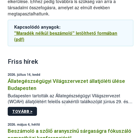
elkerülése. Ehhez pedig továbbra is szükség van arra a
társadalmi összefogásra, amelyet az elmúlt években
megtapasztalhattunk.
Kapcsolódó anyagok:
"Maradék nélkül beszámoló" letölthető formában
(pdf)
Friss hírek
2026. július 14, kedd
Állategészségügyi Világszervezet állatjóléti ülése
Budapesten
Budapesten tartották az Állategészségügyi Világszervezet
(WOAH) állatjólétért felelős szakértői találkozóját június 29. és
július 2. között. Az Agrár- és Élelmiszergazdaságért Felelős
TOVÁBB >
Minisztérium (AÉM) és a Nemzeti Élelmiszerlánc-biztonsági
Hivatal (Nébih) szervezésével megvalósult rendezvény célja a
gazdasági haszonállatok jólétének elősegítése volt az európai
2026. május 4, hétfő
régió országaiban. Az ülésen, több mint 50 résztvevő osztotta
Beszámoló a szőlő aranyszínű sárgaságra fókuszáló
meg tapasztalatait a gazdasági haszonállatok jólétének
nemzetközi konferenciáról