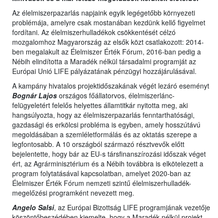
Az élelmiszerpazarlás napjaink egyik legégetőbb környezeti
problémája, amelyre csak mostanában kezdünk kellő figyelmet
fordítani. Az élelmiszerhulladékok csökkentését célzó
mozgalomhoz Magyarország az elsők közt csatlakozott: 2014-
ben megalakult az Élelmiszer Érték Fórum, 2016-ban pedig a
Nébih elindította a Maradék nélkül társadalmi programját az
Európai Unió LIFE pályázatának pénzügyi hozzájárulásával.
A kampány hivatalos projektidőszakának végét lezáró eseményt
Bognár Lajos
országos főállatorvos, élelmiszerlánc-
felügyeletért felelős helyettes államtitkár nyitotta meg, aki
hangsúlyozta, hogy az élelmiszerpazarlás fenntarthatósági,
gazdasági és erkölcsi probléma is egyben, amely hosszútávú
megoldásában a szemléletformálás és az oktatás szerepe a
legfontosabb. A 10 országból származó résztvevők előtt
bejelentette, hogy bár az EU-s társfinanszírozási időszak véget
ért, az Agrárminisztérium és a Nébih továbbra is elkötelezett a
program folytatásával kapcsolatban, amelyet 2020-ban az
Élelmiszer Érték Fórum nemzeti szintű élelmiszerhulladék-
megelőzési programként nevezett meg.
Angelo Salsi
, az Európai Bizottság LIFE programjának vezetője
köszöntőbeszédében kiemelte, hogy a Maradék nélkül projekt