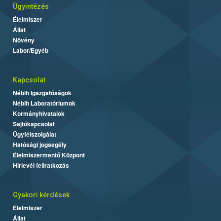
Ügyintézés
Élelmiszer
Állat
Növény
Labor/Egyéb
Kapcsolat
Nébih Igazgatóságok
Nébih Laboratóriumok
Kormányhivatalok
Sajtókapcsolat
Ügyfélszolgálat
Hatósági jogsegély
Élelmiszermentő Központ
Hírlevél feliratkozás
Gyakori kérdések
Élelmiszer
Állat