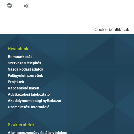
védekezésre. Az Oroganic készítmény kis kiszerelésben kiskerti
felhasználók számára is elérhető és ökológiai termesztésben is
engedélyezett.
Cookie beállítások
Hivatalunk
Bemutatkozás
Szervezeti felépítés
Gazdálkodási adatok
Felügyeleti szervünk
Projektek
Kapcsolódó linkek
Adatkezelési tájékoztató
Akadálymentességi nyilatkozat
Üzemeltetési információ
Szakterületek
Állat-egészségügy és állatvédelem