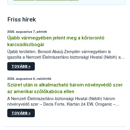
Friss hírek
2026. augusztus 7, péntek
Újabb vármegyében jelent meg a kőrisrontó
karcsúdíszbogár
Újabb területen, Borsod-Abaúj-Zemplén vármegyében is
igazolta a Nemzeti Élelmiszerlánc-biztonsági Hivatal (Nébih) a
kőrisrontó karcsúdíszbogár (Agrilus planipennis) jelenlétét. A
TOVÁBB >
kártevőt nem csak színcsapdában találták meg, de már fertőzött
fában is azonosították. A növényvédelmi szakemberek folytatják
az intenzív felderítést, emellett az intézkedéseket a szlovák
2026. augusztus 6, csütörtök
hatósággal is összehangolják a terjedés megállítása érdekében.
Szüret után is alkalmazható három növényvédő szer
az amerikai szőlőkabóca ellen
A Nemzeti Élelmiszerlánc-biztonsági Hivatal (Nébih) három
növényvédő szer – Decis Forte, Klartan 24 EW, Oroganic –
engedélyokiratát módosította, így azok a szüretet követően,
TOVÁBB >
egészen a vesszőérettség (BBCH 91) stádiumáig
felhasználhatóak a szőlőben. A kiterjesztések célja, hogy a korai
érésű szőlőkben is legyen lehetőség a károsító elleni további