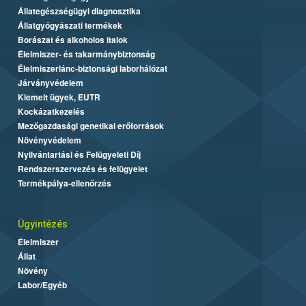
Állategészségügyi diagnosztika
Állatgyógyászati termékek
Borászat és alkoholos italok
Élelmiszer- és takarmánybiztonság
Élelmiszerlánc-biztonsági laborhálózat
Járványvédelem
Kiemelt ügyek, EUTR
Kockázatkezelés
Mezőgazdasági genetikai erőforrások
Növényvédelem
Nyilvántartási és Felügyeleti Díj
Rendszerszervezés és felügyelet
Termékpálya-ellenőrzés
Ügyintézés
Élelmiszer
Állat
Növény
Labor/Egyéb