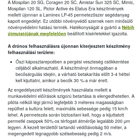
A Mospilan 20 SG, Coragen 20 SC, Amistar Sun 325 SC, Mimic,
Mospilan 120 SL, Pictor Active és Elatus Era készítmények
mellett újonnan a Laminex LP-45 permetezőszer segédanyag
kapott engedélyt. Ez utóbbi növényvédő szernek nem minősülő
növényvédelmi hatású termék. Hatékonyságát a gyártó a
Nébih
útmutatójának megfelelően
beállított kísérletekkel igazolta.
A drónos felhasználásra újonnan kiterjesztett készítmény
felhasználási területe:
Őszi káposztarepcében a pergési veszteség csökkentése
céljából alkalmazható. A készítményt önmagában a
becősárgulás idején, a várható betakarítás előtt 3-4 héttel
kell kijuttatni, amikor a becők 30 %-a már érett.
Az engedélyezett készítmények használata mellett a
munkavédelmi előírások szigorú betartása is elengedhetetlen. A
pilóta nélküli légi jármű legfeljebb 3 méteres magasságban
repülhet a kultúra felett, maximális sebessége pedig 15 km/h
lehet. A permetezés során biztosítani kell, hogy a kijuttatott
permetlé cseppek 50%-os térfogati átmérője legalább 200 µm
legyen. A kezelt területtől tartandó védőtávolság 50 méter, a
megengedett legnagyobb szélsebesség pedig 2 m/s.