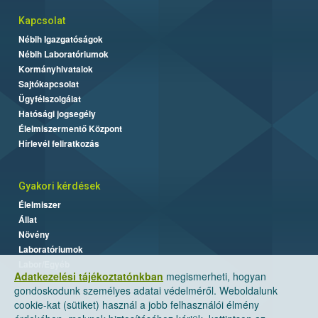
Kapcsolat
Nébih Igazgatóságok
Nébih Laboratóriumok
Kormányhivatalok
Sajtókapcsolat
Ügyfélszolgálat
Hatósági jogsegély
Élelmiszermentő Központ
Hírlevél feliratkozás
Gyakori kérdések
Élelmiszer
Állat
Növény
Laboratóriumok
Labor/Egyéb
Adatkezelési tájékoztatónkban
megismerheti, hogyan
gondoskodunk személyes adatai védelméről. Weboldalunk
cookie-kat (sütiket) használ a jobb felhasználói élmény