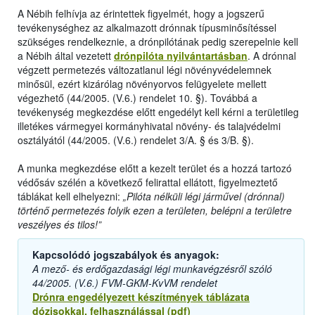
A Nébih felhívja az érintettek figyelmét, hogy a jogszerű
tevékenységhez az alkalmazott drónnak típusminősítéssel
szükséges rendelkeznie, a drónpilótának pedig szerepelnie kell
a Nébih által vezetett
drónpilóta nyilvántartásban
. A drónnal
végzett permetezés változatlanul légi növényvédelemnek
minősül, ezért kizárólag növényorvos felügyelete mellett
végezhető (44/2005. (V.6.) rendelet 10. §). Továbbá a
tevékenység megkezdése előtt engedélyt kell kérni a területileg
illetékes vármegyei kormányhivatal növény- és talajvédelmi
osztályától (44/2005. (V.6.) rendelet 3/A. § és 3/B. §).
A munka megkezdése előtt a kezelt terület és a hozzá tartozó
védősáv szélén a következő felirattal ellátott, figyelmeztető
táblákat kell elhelyezni:
„Pilóta nélküli légi járművel (drónnal)
történő permetezés folyik ezen a területen, belépni a területre
veszélyes és tilos!”
Kapcsolódó jogszabályok és anyagok:
A mező- és erdőgazdasági légi munkavégzésről szóló
44/2005. (V.6.) FVM-GKM-KvVM rendelet
Drónra engedélyezett készítmények táblázata
dózisokkal, felhasználással (pdf)