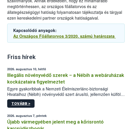
szállítmányok. Annak érdekében, hogy ez mihamarabb
megtörténhessen, az országos főállatorvos és az
állategészségügyi hatóság folyamatosan tájékoztatja és tárgyal
ezen kereskedelmi partner országok hatóságaival.
Kapcsolódó anyagok:
Az Országos Főállatorvos 3/2020. számú határozata
Friss hírek
2026. augusztus 10, hétfő
Illegális növényvédő szerek – a Nébih a webáruházak
kockázataira figyelmeztet
Egyre gyakoribbak a Nemzeti Élelmiszerlánc-biztonsági
Hivatalhoz (Nébih) növényvédő szert árusító, jellemzően külföldi
honlapok kapcsán érkező bejelentések. Emellett az ilyen
TOVÁBB >
termékeket kínáló kéretlen online reklámok mennyisége is
számottevően megnövekedett az elmúlt időszakban. A Nébih
összegyűjtötte az illegális növényvédő szerek kapcsán
2026. augusztus 7, péntek
előforduló árulkodó jeleket, valamint a webáruházakból való
Újabb vármegyében jelent meg a kőrisrontó
vásárlás kockázatait.
karcsúdíszbogár