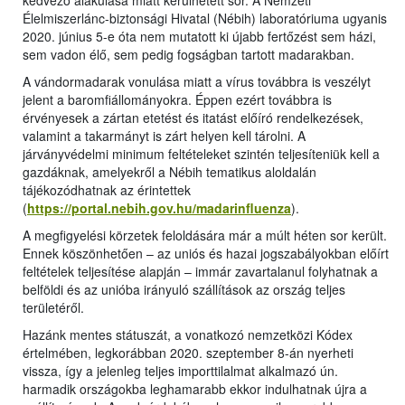
kedvező alakulása miatt kerülhetett sor. A Nemzeti
Élelmiszerlánc-biztonsági Hivatal (Nébih) laboratóriuma ugyanis
2020. június 5-e óta nem mutatott ki újabb fertőzést sem házi,
sem vadon élő, sem pedig fogságban tartott madarakban.
A vándormadarak vonulása miatt a vírus továbbra is veszélyt
jelent a baromfiállományokra. Éppen ezért továbbra is
érvényesek a zártan etetést és itatást előíró rendelkezések,
valamint a takarmányt is zárt helyen kell tárolni. A
járványvédelmi minimum feltételeket szintén teljesíteniük kell a
gazdáknak, amelyekről a Nébih tematikus aloldalán
tájékozódhatnak az érintettek
(
https://portal.nebih.gov.hu/madarinfluenza
).
A megfigyelési körzetek feloldására már a múlt héten sor került.
Ennek köszönhetően – az uniós és hazai jogszabályokban előírt
feltételek teljesítése alapján – immár zavartalanul folyhatnak a
belföldi és az unióba irányuló szállítások az ország teljes
területéről.
Hazánk mentes státuszát, a vonatkozó nemzetközi Kódex
értelmében, legkorábban 2020. szeptember 8-án nyerheti
vissza, így a jelenleg teljes importtilalmat alkalmazó ún.
harmadik országokba leghamarabb ekkor indulhatnak újra a