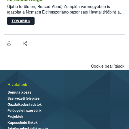
Újabb területen, Borsod-Abaúj-Zemplén vármegyében is
igazolta a Nemzeti Élelmiszerlánc-biztonsági Hivatal (Nébih) a
kőrisrontó karcsúdíszbogár (Agrilus planipennis) jelenlétét. A
TOVÁBB >
kártevőt nem csak színcsapdában találták meg, de már fertőzött
fában is azonosították. A növényvédelmi szakemberek folytatják
az intenzív felderítést, emellett az intézkedéseket a szlovák
hatósággal is összehangolják a terjedés megállítása érdekében.
Cookie beállítások
Hivatalunk
Bemutatkozás
Szervezeti felépítés
Gazdálkodási adatok
Felügyeleti szervünk
Projektek
Kapcsolódó linkek
Adatkezelési tájékoztató