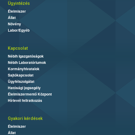
Ügyintézés
Élelmiszer
Állat
Növény
Labor/Egyéb
Kapcsolat
Nébih Igazgatóságok
Nébih Laboratóriumok
Kormányhivatalok
Sajtókapcsolat
Ügyfélszolgálat
Hatósági jogsegély
Élelmiszermentő Központ
Hírlevél feliratkozás
Gyakori kérdések
Élelmiszer
Állat