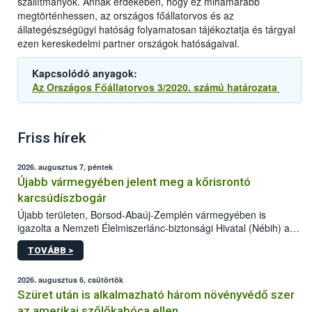
szállítmányok. Annak érdekében, hogy ez mihamarabb
megtörténhessen, az országos főállatorvos és az
állategészségügyi hatóság folyamatosan tájékoztatja és tárgyal
ezen kereskedelmi partner országok hatóságaival.
Kapcsolódó anyagok:
Az Országos Főállatorvos 3/2020. számú határozata
Friss hírek
2026. augusztus 7, péntek
Újabb vármegyében jelent meg a kőrisrontó
karcsúdíszbogár
Újabb területen, Borsod-Abaúj-Zemplén vármegyében is
igazolta a Nemzeti Élelmiszerlánc-biztonsági Hivatal (Nébih) a
kőrisrontó karcsúdíszbogár (Agrilus planipennis) jelenlétét. A
TOVÁBB >
kártevőt nem csak színcsapdában találták meg, de már fertőzött
fában is azonosították. A növényvédelmi szakemberek folytatják
az intenzív felderítést, emellett az intézkedéseket a szlovák
2026. augusztus 6, csütörtök
hatósággal is összehangolják a terjedés megállítása érdekében.
Szüret után is alkalmazható három növényvédő szer
az amerikai szőlőkabóca ellen