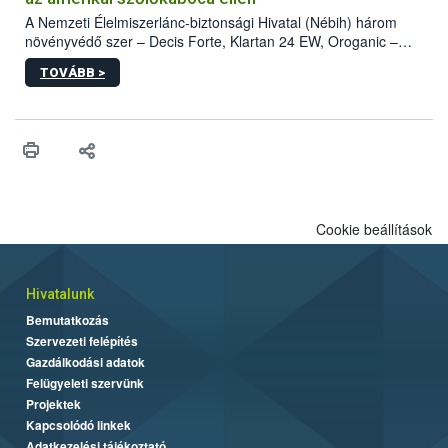
A Nemzeti Élelmiszerlánc-biztonsági Hivatal (Nébih) három
növényvédő szer – Decis Forte, Klartan 24 EW, Oroganic –
engedélyokiratát módosította, így azok a szüretet követően,
TOVÁBB >
egészen a vesszőérettség (BBCH 91) stádiumáig
felhasználhatóak a szőlőben. A kiterjesztések célja, hogy a korai
érésű szőlőkben is legyen lehetőség a károsító elleni további
védekezésre. Az Oroganic készítmény kis kiszerelésben kiskerti
felhasználók számára is elérhető és ökológiai termesztésben is
engedélyezett.
Cookie beállítások
Hivatalunk
Bemutatkozás
Szervezeti felépítés
Gazdálkodási adatok
Felügyeleti szervünk
Projektek
Kapcsolódó linkek
Adatkezelési tájékoztató