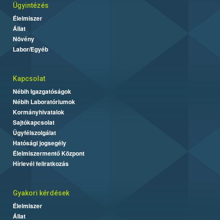
Ügyintézés
Élelmiszer
Állat
Növény
Labor/Egyéb
Kapcsolat
Nébih Igazgatóságok
Nébih Laboratóriumok
Kormányhivatalok
Sajtókapcsolat
Ügyfélszolgálat
Hatósági jogsegély
Élelmiszermentő Központ
Hírlevél feliratkozás
Gyakori kérdések
Élelmiszer
Állat