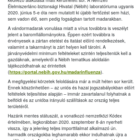
kedvező alakulása miatt kerülhetett sor. A Nemzeti
Élelmiszerlánc-biztonsági Hivatal (Nébih) laboratóriuma ugyanis
2020. június 5-e óta nem mutatott ki újabb fertőzést sem házi,
sem vadon élő, sem pedig fogságban tartott madarakban.
A vándormadarak vonulása miatt a vírus továbbra is veszélyt
jelent a baromfiállományokra. Éppen ezért továbbra is
érvényesek a zártan etetést és itatást előíró rendelkezések,
valamint a takarmányt is zárt helyen kell tárolni. A
járványvédelmi minimum feltételeket szintén teljesíteniük kell a
gazdáknak, amelyekről a Nébih tematikus aloldalán
tájékozódhatnak az érintettek
(
https://portal.nebih.gov.hu/madarinfluenza
).
A megfigyelési körzetek feloldására már a múlt héten sor került.
Ennek köszönhetően – az uniós és hazai jogszabályokban előírt
feltételek teljesítése alapján – immár zavartalanul folyhatnak a
belföldi és az unióba irányuló szállítások az ország teljes
területéről.
Hazánk mentes státuszát, a vonatkozó nemzetközi Kódex
értelmében, legkorábban 2020. szeptember 8-án nyerheti
vissza, így a jelenleg teljes importtilalmat alkalmazó ún.
harmadik országokba leghamarabb ekkor indulhatnak újra a