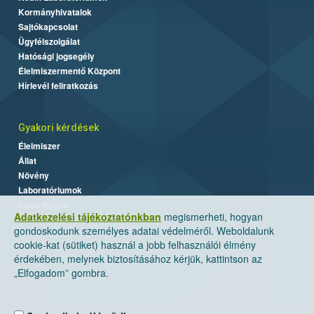
Kormányhivatalok
Sajtókapcsolat
Ügyfélszolgálat
Hatósági jogsegély
Élelmiszermentő Központ
Hírlevél feliratkozás
Gyakori kérdések
Élelmiszer
Állat
Növény
Laboratóriumok
Labor/Egyéb
Adatkezelési tájékoztatónkban
megismerheti, hogyan
gondoskodunk személyes adatai védelméről. Weboldalunk
cookie-kat (sütiket) használ a jobb felhasználói élmény
érdekében, melynek biztosításához kérjük, kattintson az
„Elfogadom” gombra.