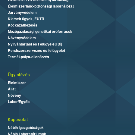
Élelmiszerlánc-biztonsági laborhálózat
Járványvédelem
Kiemelt ügyek, EUTR
Kockázatkezelés
Mezőgazdasági genetikai erőforrások
Növényvédelem
Nyilvántartási és Felügyeleti Díj
Rendszerszervezés és felügyelet
Termékpálya-ellenőrzés
Ügyintézés
Élelmiszer
Állat
Növény
Labor/Egyéb
Kapcsolat
Nébih Igazgatóságok
Nébih Laboratóriumok