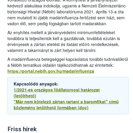
kedvező alakulása indokolja, ugyanis a Nemzeti Élelmiszerlánc-
biztonsági Hivatal (Nébih) laboratóriuma 2021. április 13-a óta
nem mutatott ki újabb madárinfluenza-fertőzést sem házi, sem
vadon élő, sem pedig fogságban tartott madarakban.
Az enyhítés mellett a járványvédelmi minimumfeltételeket
továbbra is teljesíteniük kell a gazdáknak, továbbá ezután is
érvényesek a zártan etetést és itatást előíró rendelkezések,
valamint a takarmányt is zárt helyen kell tárolni.
A madárinfluenza betegséggel kapcsolatos további tudnivalókról
a Nébih tematikus oldalán tájékozódhatnak az érintettek:
https://portal.nebih.gov.hu/madarinfluenza
Kapcsolódó anyagok:
1/2021-es országos főállatorvosi határozat
(letölthető)
"Már nem kötelező zártan tartani a baromfikat" című
közlemény letölthető formában (doc)
Friss hírek