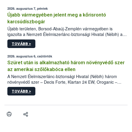
2026. augusztus 7, péntek
Újabb vármegyében jelent meg a kőrisrontó
karcsúdíszbogár
Újabb területen, Borsod-Abaúj-Zemplén vármegyében is
igazolta a Nemzeti Élelmiszerlánc-biztonsági Hivatal (Nébih) a
kőrisrontó karcsúdíszbogár (Agrilus planipennis) jelenlétét. A
TOVÁBB >
kártevőt nem csak színcsapdában találták meg, de már fertőzött
fában is azonosították. A növényvédelmi szakemberek folytatják
az intenzív felderítést, emellett az intézkedéseket a szlovák
2026. augusztus 6, csütörtök
hatósággal is összehangolják a terjedés megállítása érdekében.
Szüret után is alkalmazható három növényvédő szer
az amerikai szőlőkabóca ellen
A Nemzeti Élelmiszerlánc-biztonsági Hivatal (Nébih) három
növényvédő szer – Decis Forte, Klartan 24 EW, Oroganic –
engedélyokiratát módosította, így azok a szüretet követően,
TOVÁBB >
egészen a vesszőérettség (BBCH 91) stádiumáig
felhasználhatóak a szőlőben. A kiterjesztések célja, hogy a korai
érésű szőlőkben is legyen lehetőség a károsító elleni további
védekezésre. Az Oroganic készítmény kis kiszerelésben kiskerti
felhasználók számára is elérhető és ökológiai termesztésben is
engedélyezett.