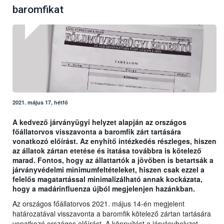
baromfikat
2021. május 17, hétfő
A kedvező járványügyi helyzet alapján az országos
főállatorvos visszavonta a baromfik zárt tartására
vonatkozó előírást. Az enyhítő intézkedés részleges, hiszen
az állatok zártan etetése és itatása továbbra is kötelező
marad. Fontos, hogy az állattartók a jövőben is betartsák a
járványvédelmi minimumfeltételeket, hiszen csak ezzel a
felelős magatartással minimalizálható annak kockázata,
hogy a madárinfluenza újból megjelenjen hazánkban.
Az országos főállatorvos 2021. május 14-én megjelent
határozatával visszavonta a baromfik kötelező zártan tartására
vonatkozó országos előírást. A könnyítést a járványhelyzet