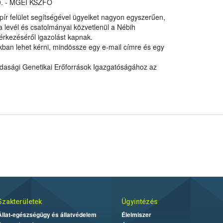
30. - MGEI KSZFO
apír felület segítségével ügyeiket nagyon egyszerűen,
a levél és csatolmányai közvetlenül a Nébih
érkezéséről igazolást kapnak.
ban lehet kérni, mindössze egy e-mail címre és egy
dasági Genetikai Erőforrások Igazgatóságához az
Szakterületek
Ügyintézés
Állat-egészségügy és állatvédelem
Élelmiszer