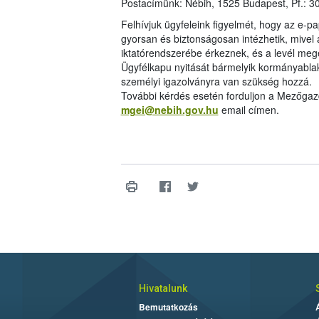
Postacímünk: Nébih, 1525 Budapest, Pf.: 
Felhívjuk ügyfeleink figyelmét, hogy az e-p
gyorsan és biztonságosan intézhetik, mivel 
iktatórendszerébe érkeznek, és a levél meg
Ügyfélkapu nyitását bármelyik kormányablak
személyi igazolványra van szükség hozzá.
További kérdés esetén forduljon a Mezőgaz
mgei@nebih.gov.hu
email címen.
Hivatalunk
Bemutatkozás