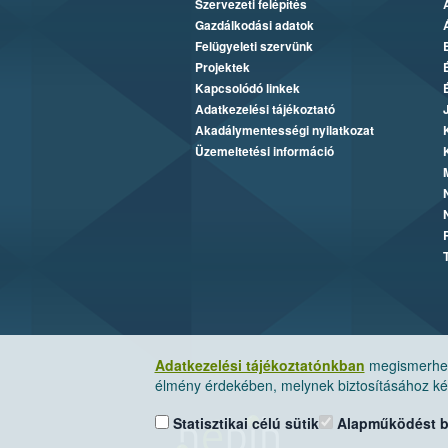
Szervezeti felépítés
Gazdálkodási adatok
Felügyeleti szervünk
Projektek
Kapcsolódó linkek
Adatkezelési tájékoztató
Akadálymentességi nyilatkozat
Üzemeltetési információ
Adatkezelési tájékoztatónkban
megismerheti
élmény érdekében, melynek biztosításához kér
Statisztikai célú sütik
Alapműködést biz