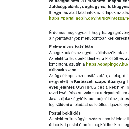
zöldségpalánta
, a
Letölthető űrlapok eng
Zöldségpalánta, dughagyma, fokhagyma
Itt egymás alatt találhatók az űrlapok az aláb
https://portal.nebih.gov.hu/ugyinteze
Érdemes megjegyezni, hogy ha egy „növényes
a nyomtatványok menüpontban kell keresni
Elektronikus beküldés
A cégeknek és az egyéni vállalkozóknak az e
Az elektronikus beküldéshez a kitöltött és al
lementeni, azután a
https://epapir.gov.hu/
alábbiak szerint:
Az ügyfélkapus azonosítás után, a felugró f
négyzetet), a
Kertészeti szaporítóanyag
T
éves jelentés
ÜGYTÍPUS-t és a Nébih-et, mi
rövid levél írására, valamint a digitalizált
Javasoljukaz ügyfélkapun bejelölni az „érte
fog küldeni a feladást és letöltést igazoló n
Postai beküldés
Az elektronikus ügyintézésre nem kötelezett 
űrlapokat postai úton is megküldhetik a meg