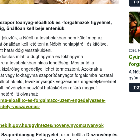
TO
ellen
melle
vizsg
szezo
szaporítóanyag-előállítók és -forgalmazók figyelmét,
kiült
g, önállóan kell bejelenteniük.
való 
 jeleztük, a Nébih a továbbiakban nem küldi meg az
nállóan kell letölteni a Nébih honlapjáról, és kitöltve,
 határidőig visszaküldeni.
2025. f
módosítás miatt a dughagyma és fokhagyma
Gyüm
re a továbbiakban nincs lehetőség. Mostantól a
forg
kizárólag engedéllyel lehet termeszteni. Azoknak a
gyüm
A Néb
mát vagy fokhagyma szaporítóanyagot forgalomba hozatal
gyümö
bekü
állítottak elő, tevékenységük végzéséhez engedélykérelmet
forga
nti, növénytermesztési hatáskörben eljáró megyei
TO
(éven
téről itt olvashat:
hivat
lanta-eloallito-es-forgalmazo-uzem-engedelyezese-
A cég
edely-visszavonas-
intéz
válas
gyors
ajánl
l.nebih.gov.hu/ugyintezes/noveny/nyomtatvanyok
i Szaporítóanyag Felügyelet
, ezen belül a
Dísznövény és