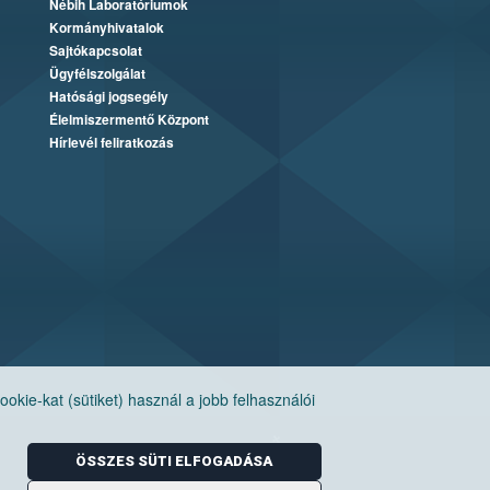
Nébih Laboratóriumok
Kormányhivatalok
Sajtókapcsolat
Ügyfélszolgálat
Hatósági jogsegély
Élelmiszermentő Központ
Hírlevél feliratkozás
ie-kat (sütiket) használ a jobb felhasználói
ÖSSZES SÜTI ELFOGADÁSA