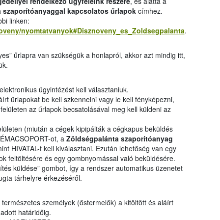
edéllyel rendelkező ügyfeleink részére
, és alatta a
 szaporítóanyaggal kapcsolatos űrlapok
címhez.
bi linken:
s/noveny/nyomtatvanyok#Disznoveny_es_Zoldsegpalanta
.
” űrlapra van szükségük a honlapról, akkor azt mindig itt,
ük.
lektronikus ügyintézést kell választaniuk.
áírt űrlapokat be kell szkennelni vagy le kell fényképezni,
felületen az űrlapok becsatolásával meg kell küldeni az
elületen (miután a cégek kipipálták a cégkapus beküldés
ÉMACSOPORT-ot, a
Zöldségpalánta szaporítóanyag
nt HIVATAL-t kell kiválasztani. Ezután lehetőség van egy
 iratok feltöltésére és egy gombnyomással való beküldésére.
sítés küldése” gombot, így a rendszer automatikus üzenetet
yugta tárhelyre érkezéséről.
természetes személyek (őstermelők) a kitöltött és aláírt
adott határidőig.