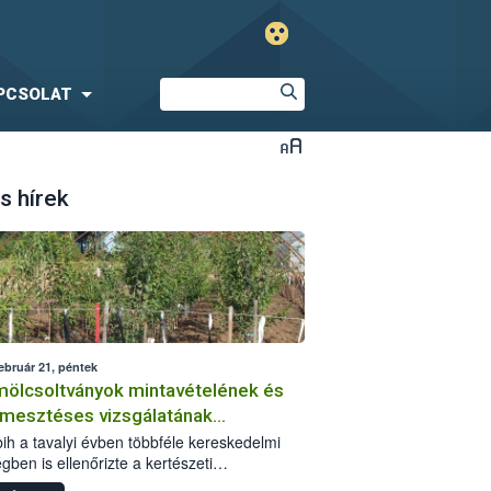
PCSOLAT
s hírek
ebruár 21, péntek
ölcsoltványok mintavételének és
rmesztéses vizsgálatának
sztalatai
ih a tavalyi évben többféle kereskedelmi
gben is ellenőrizte a kertészeti
rítóanyagokat. Az adminisztratív szempontú