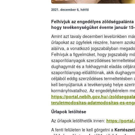
2021. december 6, hétfő
Felhívjuk az engedélyes zöldségpalánta 
hogy tevékenységüket évente január 15-i
Amint azt tavaly decemberi levelünkben már
űrlapokat az ügyfelek részére, hanem azokat ö
aláírva, a vonatkozó jogszabályban megadott
Felhívjuk a figyelmüket, hogy jogszabály 
szaporítóanyagok szerződéses termeltetésé
dughagymát és a fokhagymát eladás céljára 
szaporítóanyag-előállítónak, akik dughagy
céljából eddig szerződéses termeltetésben 
kell benyújtaniuk a tevékenység helye szeri
kormányhivatalhoz. Az engedélykérelem mene
https://portal.nebih.gov.hu/-/zoldsegpa
teruletmodositas-adatmodositas-es-eng
Űrlapok letöltése
Az űrlapok letölthetők innen:
https://porta
A fenti felületen le kell görgetni a
Kertészet