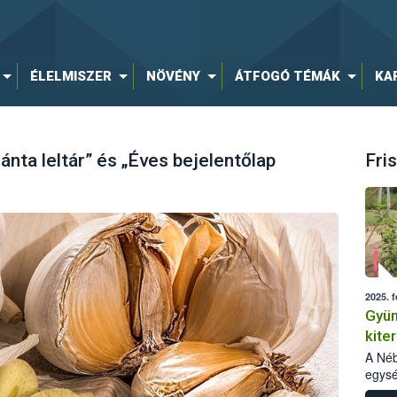
ÉLELMISZER
NÖVÉNY
ÁTFOGÓ TÉMÁK
KA
ánta leltár” és „Éves bejelentőlap
Fris
2025. f
Gyüm
kite
tapa
A Néb
egysé
szapo