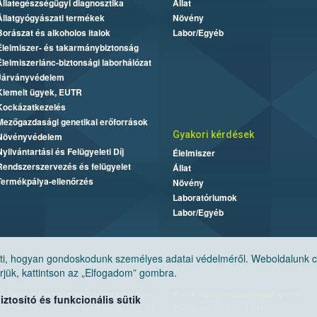
Állategészségügyi diagnosztika
Állat
Állatgyógyászati termékek
Növény
Borászat és alkoholos italok
Labor/Egyéb
Élelmiszer- és takarmánybiztonság
Élelmiszerlánc-biztonsági laborhálózat
Járványvédelem
Kiemelt ügyek, EUTR
Kockázatkezelés
Mezőgazdasági genetikai erőforrások
Gyakori kérdések
Növényvédelem
Nyilvántartási és Felügyeleti Díj
Élelmiszer
Rendszerszervezés és felügyelet
Állat
Termékpálya-ellenőrzés
Növény
Laboratóriumok
Labor/Egyéb
, hogyan gondoskodunk személyes adatai védelméről. Weboldalunk cook
jük, kattintson az „Elfogadom” gombra.
Nemzeti Élelmiszerlánc-biztonsági Hivatal
E-mail:
ugyfelszolgalat@nebih.gov.hu
tosító és funkcionális sütik
Cím: 1024 Budapest, Keleti Károly utca. 24.
Zöld szám: 06-80/263-244