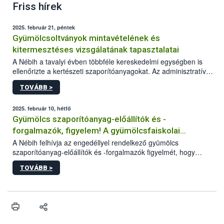
Friss hírek
2025. február 21, péntek
Gyümölcsoltványok mintavételének és
kitermesztéses vizsgálatának tapasztalatai
A Nébih a tavalyi évben többféle kereskedelmi egységben is
ellenőrizte a kertészeti szaporítóanyagokat. Az adminisztratív
szempontú ellenőrzések (származás, jelölés, minőség) mellett a
TOVÁBB >
szakemberek nevelés során is vizsgálták a
gyümölcsoltványokat. Az egész szezonon át tartó ellenőrzés
célja a szabadföldbe kiültetett oltványok fejlődéséről és
2025. február 10, hétfő
minőségéről való információszerzés volt.
Gyümölcs szaporítóanyag-előállítók és -
forgalmazók, figyelem! A gyümölcsfaiskolai
szemlebejelentő beküldésének határideje: február
A Nébih felhívja az engedéllyel rendelkező gyümölcs
szaporítóanyag-előállítók és -forgalmazók figyelmét, hogy
28.
tevékenységüket (évente) február 28-ig szükséges
TOVÁBB >
bejelenteniük a hivatal honlapján elérhető szemlebejelentő
lapon. A cégek és egyéni vállalkozók elektronikus úton intézhetik
a beküldést, a természetes személyek választhatják a postait
utat is, ugyanakkor a gyorsabb ügyintézés érdekében számukra
is ajánlott az űrlapok elektronikus benyújtása.