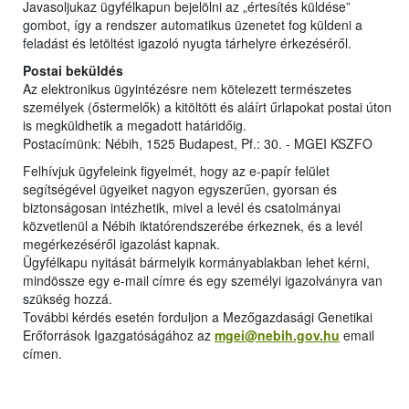
Javasoljukaz ügyfélkapun bejelölni az „értesítés küldése”
gombot, így a rendszer automatikus üzenetet fog küldeni a
feladást és letöltést igazoló nyugta tárhelyre érkezéséről.
Postai beküldés
Az elektronikus ügyintézésre nem kötelezett természetes
személyek (őstermelők) a kitöltött és aláírt űrlapokat postai úton
is megküldhetik a megadott határidőig.
Postacímünk: Nébih, 1525 Budapest, Pf.: 30. - MGEI KSZFO
Felhívjuk ügyfeleink figyelmét, hogy az e-papír felület
segítségével ügyeiket nagyon egyszerűen, gyorsan és
biztonságosan intézhetik, mivel a levél és csatolmányai
közvetlenül a Nébih iktatórendszerébe érkeznek, és a levél
megérkezéséről igazolást kapnak.
Ügyfélkapu nyitását bármelyik kormányablakban lehet kérni,
mindössze egy e-mail címre és egy személyi igazolványra van
szükség hozzá.
További kérdés esetén forduljon a Mezőgazdasági Genetikai
Erőforrások Igazgatóságához az
mgei@nebih.gov.hu
email
címen.