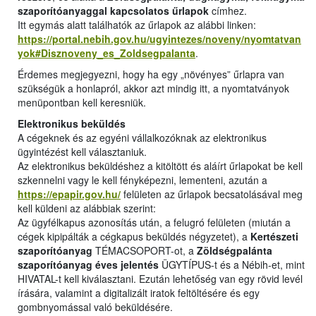
szaporítóanyaggal kapcsolatos űrlapok
címhez.
Itt egymás alatt találhatók az űrlapok az alábbi linken:
https://portal.nebih.gov.hu/ugyintezes/noveny/nyomtatvan
yok#Disznoveny_es_Zoldsegpalanta
.
Érdemes megjegyezni, hogy ha egy „növényes” űrlapra van
szükségük a honlapról, akkor azt mindig itt, a nyomtatványok
menüpontban kell keresniük.
Elektronikus beküldés
A cégeknek és az egyéni vállalkozóknak az elektronikus
ügyintézést kell választaniuk.
Az elektronikus beküldéshez a kitöltött és aláírt űrlapokat be kell
szkennelni vagy le kell fényképezni, lementeni, azután a
https://epapir.gov.hu/
felületen az űrlapok becsatolásával meg
kell küldeni az alábbiak szerint:
Az ügyfélkapus azonosítás után, a felugró felületen (miután a
cégek kipipálták a cégkapus beküldés négyzetet), a
Kertészeti
szaporítóanyag
TÉMACSOPORT-ot, a
Zöldségpalánta
szaporítóanyag éves jelentés
ÜGYTÍPUS-t és a Nébih-et, mint
HIVATAL-t kell kiválasztani. Ezután lehetőség van egy rövid levél
írására, valamint a digitalizált iratok feltöltésére és egy
gombnyomással való beküldésére.