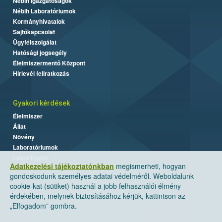
Nébih Igazgatóságok
Nébih Laboratóriumok
Kormányhivatalok
Sajtókapcsolat
Ügyfélszolgálat
Hatósági jogsegély
Élelmiszermentő Központ
Hírlevél feliratkozás
Gyakori kérdések
Élelmiszer
Állat
Növény
Laboratóriumok
Labor/Egyéb
Adatkezelési tájékoztatónkban
megismerheti, hogyan
gondoskodunk személyes adatai védelméről. Weboldalunk
cookie-kat (sütiket) használ a jobb felhasználói élmény
érdekében, melynek biztosításához kérjük, kattintson az
„Elfogadom” gombra.