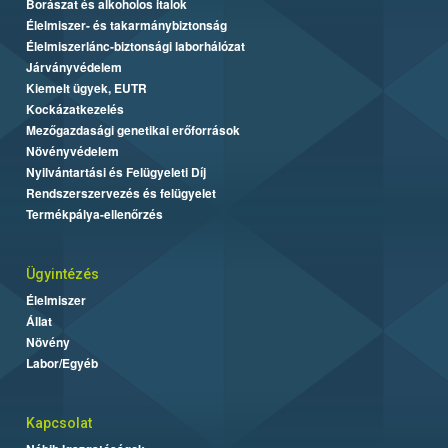
Borászat és alkoholos italok
Élelmiszer- és takarmánybiztonság
Élelmiszerlánc-biztonsági laborhálózat
Járványvédelem
Kiemelt ügyek, EUTR
Kockázatkezelés
Mezőgazdasági genetikai erőforrások
Növényvédelem
Nyilvántartási és Felügyeleti Díj
Rendszerszervezés és felügyelet
Termékpálya-ellenőrzés
Ügyintézés
Élelmiszer
Állat
Növény
Labor/Egyéb
Kapcsolat