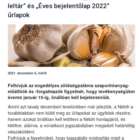
leltár” és „Éves bejelentőlap 2022”
űrlapok
2021. december 6, hétfő
Felhívjuk az engedélyes zöldségpalánta szaporítóanyag-
előállítók és -forgalmazók figyelmét, hogy tevékenységüket
évente január 15-ig, önállóan kell bejelenteniük.
Amint azt tavaly decemberi levelünkben már jeleztük, a Nébih a
továbbiakban nem küldi meg az űrlapokat az ügyfelek részére,
hanem azokat önállóan kell letölteni a Nébih honlapjáról, és
kitöltve, aláírva, a vonatkozó jogszabályban megadott határidőig
visszaküldeni.
Felhívjuk a figyelmüket, hogy jogszabály módosítás miatt a