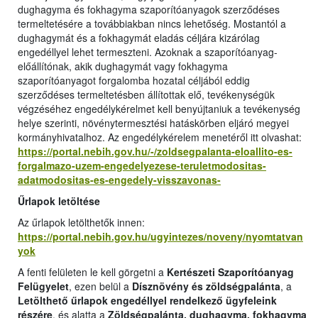
dughagyma és fokhagyma szaporítóanyagok szerződéses
termeltetésére a továbbiakban nincs lehetőség. Mostantól a
dughagymát és a fokhagymát eladás céljára kizárólag
engedéllyel lehet termeszteni. Azoknak a szaporítóanyag-
előállítónak, akik dughagymát vagy fokhagyma
szaporítóanyagot forgalomba hozatal céljából eddig
szerződéses termeltetésben állítottak elő, tevékenységük
végzéséhez engedélykérelmet kell benyújtaniuk a tevékenység
helye szerinti, növénytermesztési hatáskörben eljáró megyei
kormányhivatalhoz. Az engedélykérelem menetéről itt olvashat:
https://portal.nebih.gov.hu/-/zoldsegpalanta-eloallito-es-
forgalmazo-uzem-engedelyezese-teruletmodositas-
adatmodositas-es-engedely-visszavonas-
Űrlapok letöltése
Az űrlapok letölthetők innen:
https://portal.nebih.gov.hu/ugyintezes/noveny/nyomtatvan
yok
A fenti felületen le kell görgetni a
Kertészeti Szaporítóanyag
Felügyelet
, ezen belül a
Dísznövény és zöldségpalánta
, a
Letölthető űrlapok engedéllyel rendelkező ügyfeleink
részére
, és alatta a
Zöldségpalánta, dughagyma, fokhagyma