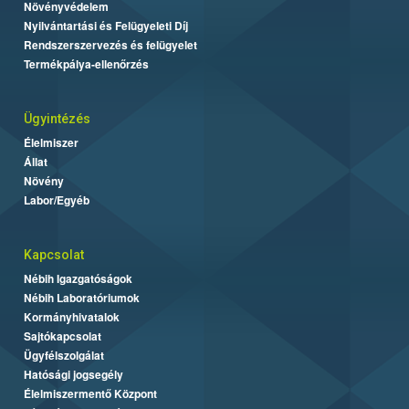
Növényvédelem
Nyilvántartási és Felügyeleti Díj
Rendszerszervezés és felügyelet
Termékpálya-ellenőrzés
Ügyintézés
Élelmiszer
Állat
Növény
Labor/Egyéb
Kapcsolat
Nébih Igazgatóságok
Nébih Laboratóriumok
Kormányhivatalok
Sajtókapcsolat
Ügyfélszolgálat
Hatósági jogsegély
Élelmiszermentő Központ