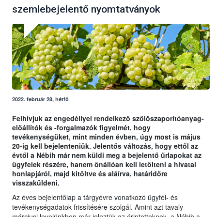
szemlebejelentő nyomtatványok
2022. február 28, hétfő
Felhívjuk az engedéllyel rendelkező szőlőszaporítóanyag-
előállítók és -forgalmazók figyelmét, hogy
tevékenységüket, mint minden évben, úgy most is május
20-ig kell bejelenteniük. Jelentős változás, hogy ettől az
évtől a Nébih már nem küldi meg a bejelentő űrlapokat az
ügyfelek részére, hanem önállóan kell letölteni a hivatal
honlapjáról, majd kitöltve és aláírva, határidőre
visszaküldeni.
Az éves bejelentőlap a tárgyévre vonatkozó ügyfél- és
tevékenységadatok frissítésére szolgál. Amint azt tavaly
márciusi levelünkben már jeleztük az érintetteknek, a Nébih a