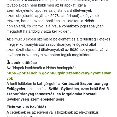
továbbiakban nem küldi meg az űrlapokat (így a
szemlebejelentő lapot és az új standard ültetvények
szemlebejelentő lapját, az 5078. sz. űrlapot) az ügyfelek
részére, hanem azokat önállóan kell letölteni a Nébih
honlapjáról, és kitöltve, aláírva, a vonatkozó jogszabályban
megadott határidőig vissza kell küldeni.
Az elmúlt 3 évben szemlére bejelentett és a területileg illetékes
megyei kormányhivatal szaporítóanyag felügyelői által
szemlézett standard ültetvényekről az 5080. sz. nyomtatványt
továbbra is személyre szabottan fogjuk megküldeni.
Űrlapok letöltése
Az űrlapok letölthetők a Nébih honlapjáról:
https://portal.nebih.gov.hu/ugyintezes/noveny/nyomtatvan
yok
A fenti felületen le kell görgetni a
Kertészeti Szaporítóanyag
Felügyelet
, ezen belül a
Szőlő- Gyümölcs
, ezen belül
Szőlő
szaporítóanyag termesztési és forgalomba hozatali
tevékenység szemlebejelentésre
.
Elektronikus beküldés
A cégeknek és az egyéni vállalkozóknak az elektronikus