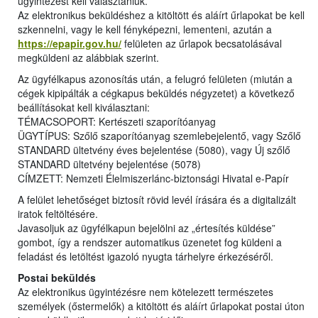
ügyintézést kell választaniuk.
Az elektronikus beküldéshez a kitöltött és aláírt űrlapokat be kell
szkennelni, vagy le kell fényképezni, lementeni, azután a
https://epapir.gov.hu/
felületen az űrlapok becsatolásával
megküldeni az alábbiak szerint.
Az ügyfélkapus azonosítás után, a felugró felületen (miután a
cégek kipipálták a cégkapus beküldés négyzetet) a következő
beállításokat kell kiválasztani:
TÉMACSOPORT: Kertészeti szaporítóanyag
ÜGYTÍPUS: Szőlő szaporítóanyag szemlebejelentő, vagy Szőlő
STANDARD ültetvény éves bejelentése (5080), vagy Új szőlő
STANDARD ültetvény bejelentése (5078)
CÍMZETT: Nemzeti Élelmiszerlánc-biztonsági Hivatal e-Papír
A felület lehetőséget biztosít rövid levél írására és a digitalizált
iratok feltöltésére.
Javasoljuk az ügyfélkapun bejelölni az „értesítés küldése”
gombot, így a rendszer automatikus üzenetet fog küldeni a
feladást és letöltést igazoló nyugta tárhelyre érkezéséről.
Postai beküldés
Az elektronikus ügyintézésre nem kötelezett természetes
személyek (őstermelők) a kitöltött és aláírt űrlapokat postai úton