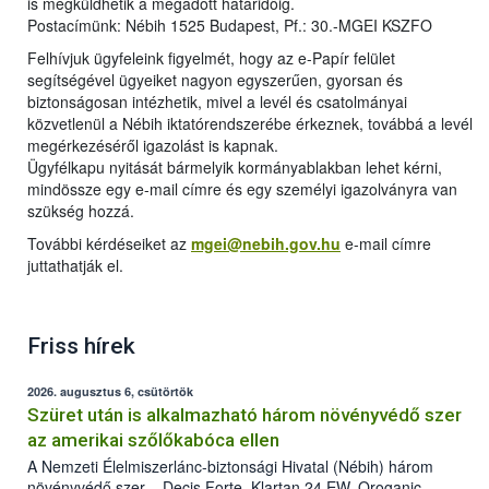
is megküldhetik a megadott határidőig.
Postacímünk: Nébih 1525 Budapest, Pf.: 30.-MGEI KSZFO
Felhívjuk ügyfeleink figyelmét, hogy az e-Papír felület
segítségével ügyeiket nagyon egyszerűen, gyorsan és
biztonságosan intézhetik, mivel a levél és csatolmányai
közvetlenül a Nébih iktatórendszerébe érkeznek, továbbá a levél
megérkezéséről igazolást is kapnak.
Ügyfélkapu nyitását bármelyik kormányablakban lehet kérni,
mindössze egy e-mail címre és egy személyi igazolványra van
szükség hozzá.
További kérdéseiket az
mgei@nebih.gov.hu
e-mail címre
juttathatják el.
Friss hírek
2026. augusztus 6, csütörtök
Szüret után is alkalmazható három növényvédő szer
az amerikai szőlőkabóca ellen
A Nemzeti Élelmiszerlánc-biztonsági Hivatal (Nébih) három
növényvédő szer – Decis Forte, Klartan 24 EW, Oroganic –