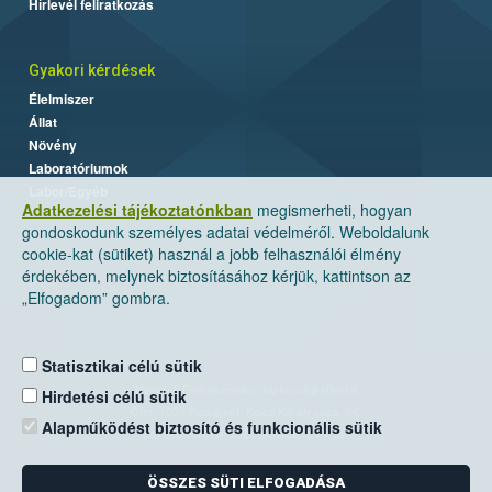
Hírlevél feliratkozás
Gyakori kérdések
Élelmiszer
Állat
Növény
Laboratóriumok
Labor/Egyéb
Adatkezelési tájékoztatónkban
megismerheti, hogyan
gondoskodunk személyes adatai védelméről. Weboldalunk
cookie-kat (sütiket) használ a jobb felhasználói élmény
érdekében, melynek biztosításához kérjük, kattintson az
„Elfogadom” gombra.
Statisztikai célú sütik
Nemzeti Élelmiszerlánc-biztonsági Hivatal
Hirdetési célú sütik
Cím: 1024 Budapest, Keleti Károly utca. 24.
Alapműködést biztosító és funkcionális sütik
Levelezési cím: 1525 Budapest. Pf. 30.
ÖSSZES SÜTI ELFOGADÁSA