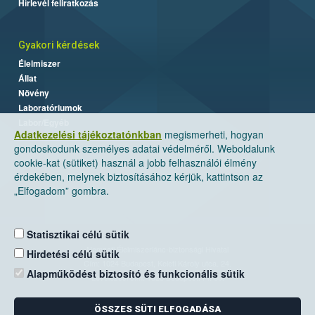
Hírlevél feliratkozás
Gyakori kérdések
Élelmiszer
Állat
Növény
Laboratóriumok
Labor/Egyéb
Adatkezelési tájékoztatónkban
megismerheti, hogyan
gondoskodunk személyes adatai védelméről. Weboldalunk
cookie-kat (sütiket) használ a jobb felhasználói élmény
érdekében, melynek biztosításához kérjük, kattintson az
„Elfogadom” gombra.
Statisztikai célú sütik
Nemzeti Élelmiszerlánc-biztonsági Hivatal
Hirdetési célú sütik
Cím: 1024 Budapest, Keleti Károly utca. 24.
Alapműködést biztosító és funkcionális sütik
Levelezési cím: 1525 Budapest. Pf. 30.
ÖSSZES SÜTI ELFOGADÁSA