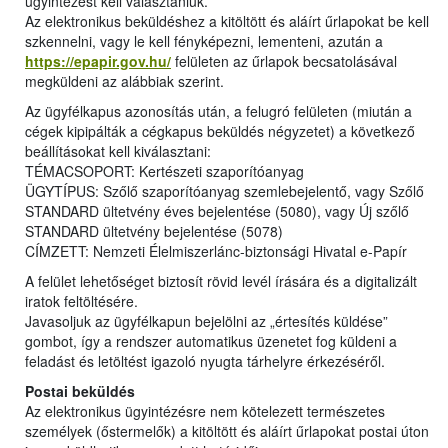
ügyintézést kell választaniuk.
Az elektronikus beküldéshez a kitöltött és aláírt űrlapokat be kell
szkennelni, vagy le kell fényképezni, lementeni, azután a
https://epapir.gov.hu/
felületen az űrlapok becsatolásával
megküldeni az alábbiak szerint.
Az ügyfélkapus azonosítás után, a felugró felületen (miután a
cégek kipipálták a cégkapus beküldés négyzetet) a következő
beállításokat kell kiválasztani:
TÉMACSOPORT: Kertészeti szaporítóanyag
ÜGYTÍPUS: Szőlő szaporítóanyag szemlebejelentő, vagy Szőlő
STANDARD ültetvény éves bejelentése (5080), vagy Új szőlő
STANDARD ültetvény bejelentése (5078)
CÍMZETT: Nemzeti Élelmiszerlánc-biztonsági Hivatal e-Papír
A felület lehetőséget biztosít rövid levél írására és a digitalizált
iratok feltöltésére.
Javasoljuk az ügyfélkapun bejelölni az „értesítés küldése”
gombot, így a rendszer automatikus üzenetet fog küldeni a
feladást és letöltést igazoló nyugta tárhelyre érkezéséről.
Postai beküldés
Az elektronikus ügyintézésre nem kötelezett természetes
személyek (őstermelők) a kitöltött és aláírt űrlapokat postai úton