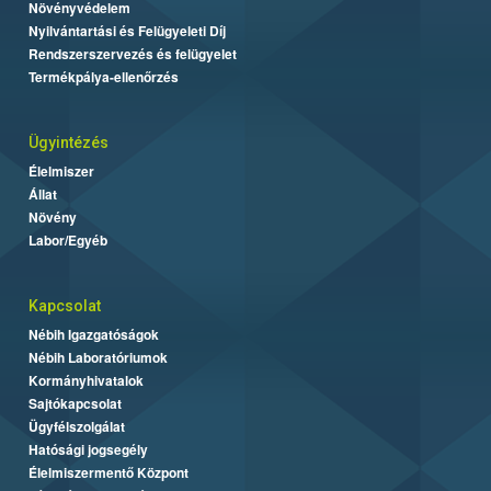
Növényvédelem
Nyilvántartási és Felügyeleti Díj
Rendszerszervezés és felügyelet
Termékpálya-ellenőrzés
Ügyintézés
Élelmiszer
Állat
Növény
Labor/Egyéb
Kapcsolat
Nébih Igazgatóságok
Nébih Laboratóriumok
Kormányhivatalok
Sajtókapcsolat
Ügyfélszolgálat
Hatósági jogsegély
Élelmiszermentő Központ