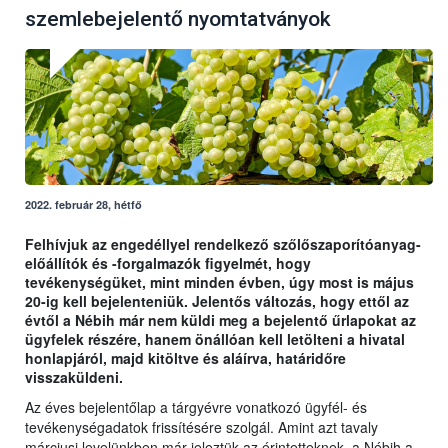
szemlebejelentő nyomtatványok
2022. február 28, hétfő
Felhívjuk az engedéllyel rendelkező szőlőszaporítóanyag-
előállítók és -forgalmazók figyelmét, hogy
tevékenységüket, mint minden évben, úgy most is május
20-ig kell bejelenteniük. Jelentős változás, hogy ettől az
évtől a Nébih már nem küldi meg a bejelentő űrlapokat az
ügyfelek részére, hanem önállóan kell letölteni a hivatal
honlapjáról, majd kitöltve és aláírva, határidőre
visszaküldeni.
Az éves bejelentőlap a tárgyévre vonatkozó ügyfél- és
tevékenységadatok frissítésére szolgál. Amint azt tavaly
márciusi levelünkben már jeleztük az érintetteknek, a Nébih a