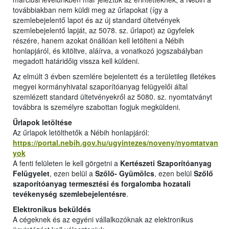
továbbiakban nem küldi meg az űrlapokat (így a
szemlebejelentő lapot és az új standard ültetvények
szemlebejelentő lapját, az 5078. sz. űrlapot) az ügyfelek
részére, hanem azokat önállóan kell letölteni a Nébih
honlapjáról, és kitöltve, aláírva, a vonatkozó jogszabályban
megadott határidőig vissza kell küldeni.
Az elmúlt 3 évben szemlére bejelentett és a területileg illetékes
megyei kormányhivatal szaporítóanyag felügyelői által
szemlézett standard ültetvényekről az 5080. sz. nyomtatványt
továbbra is személyre szabottan fogjuk megküldeni.
Űrlapok letöltése
Az űrlapok letölthetők a Nébih honlapjáról:
https://portal.nebih.gov.hu/ugyintezes/noveny/nyomtatvan
yok
A fenti felületen le kell görgetni a
Kertészeti Szaporítóanyag
Felügyelet
, ezen belül a
Szőlő- Gyümölcs
, ezen belül
Szőlő
szaporítóanyag termesztési és forgalomba hozatali
tevékenység szemlebejelentésre
.
Elektronikus beküldés
A cégeknek és az egyéni vállalkozóknak az elektronikus