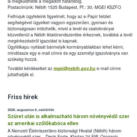
is megküldhetik a megadott határidőig.
Postacímünk: Nébih 1525 Budapest, Pf.: 30.-MGEI KSZFO
Felhívjuk ügyfeleink figyelmét, hogy az e-Papír felület
segítségével ügyeiket nagyon egyszerűen, gyorsan és
biztonságosan intézhetik, mivel a levél és csatolmányai
közvetlenül a Nébih iktatórendszerébe érkeznek, továbbá a levél
megérkezéséről igazolást is kapnak.
Ügyfélkapu nyitását bármelyik kormányablakban lehet kérni,
mindössze egy e-mail címre és egy személyi igazolványra van
szükség hozzá.
További kérdéseiket az
mgei@nebih.gov.hu
e-mail címre
juttathatják el.
Friss hírek
2026. augusztus 6, csütörtök
Szüret után is alkalmazható három növényvédő szer
az amerikai szőlőkabóca ellen
A Nemzeti Élelmiszerlánc-biztonsági Hivatal (Nébih) három
növényvédő szer – Decis Forte, Klartan 24 EW, Oroganic –