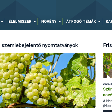
ÉLELMISZER
NÖVÉNY
ÁTFOGÓ TÉMÁK
KA
ai szemlebejelentő nyomtatványok
Fris
2026. 
Szür
növé
szől
A Nem
(Nébi
Klart