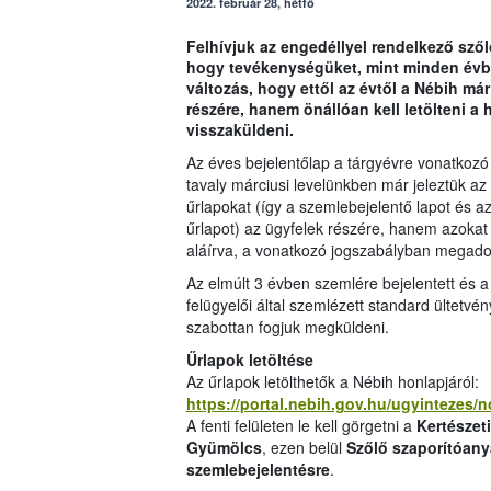
2022. február 28, hétfő
Felhívjuk az engedéllyel rendelkező szől
hogy tevékenységüket, mint minden évben
változás, hogy ettől az évtől a Nébih má
részére, hanem önállóan kell letölteni a h
visszaküldeni.
Az éves bejelentőlap a tárgyévre vonatkozó 
tavaly márciusi levelünkben már jeleztük az
űrlapokat (így a szemlebejelentő lapot és az
űrlapot) az ügyfelek részére, hanem azokat ön
aláírva, a vonatkozó jogszabályban megadott
Az elmúlt 3 évben szemlére bejelentett és a
felügyelői által szemlézett standard ültetv
szabottan fogjuk megküldeni.
Űrlapok letöltése
Az űrlapok letölthetők a Nébih honlapjáról:
https://portal.nebih.gov.hu/ugyintezes
A fenti felületen le kell görgetni a
Kertészet
Gyümölcs
, ezen belül
Szőlő szaporítóany
szemlebejelentésre
.