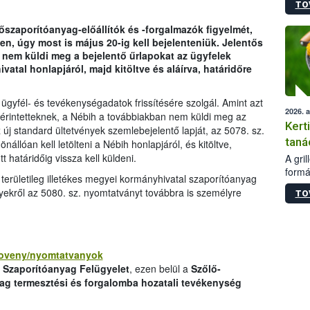
TO
módos
egész
őszaporítóanyag-előállítók és -forgalmazók figyelmét,
felha
, úgy most is május 20-ig kell bejelenteniük. Jelentős
célja
r nem küldi meg a bejelentő űrlapokat az ügyfelek
lehet
ivatal honlapjáról, majd kitöltve és aláírva, határidőre
Az Or
felha
terme
ügyfél- és tevékenységadatok frissítésére szolgál. Amint azt
2026. 
 érintetteknek, a Nébih a továbbiakban nem küldi meg az
Kert
 új standard ültetvények szemlebejelentő lapját, az 5078. sz.
taná
állóan kell letölteni a Nébih honlapjáról, és kitöltve,
 határidőig vissza kell küldeni.
A gri
formá
 területileg illetékes megyei kormányhivatal szaporítóanyag
romlá
ényekről az 5080. sz. nyomtatványt továbbra is személyre
TO
szapo
sütög
techni
alapa
higié
/noveny/nyomtatvanyok
hőkez
i Szaporítóanyag Felügyelet
, ezen belül a
Szőlő-
tárol
ag termesztési és forgalomba hozatali tevékenység
Hivat
a biz