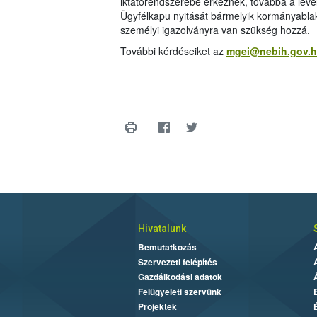
iktatórendszerébe érkeznek, továbbá a levé
Ügyfélkapu nyitását bármelyik kormányablak
személyi igazolványra van szükség hozzá.
További kérdéseiket az
mgei@nebih.gov.
Hivatalunk
Bemutatkozás
Szervezeti felépítés
Gazdálkodási adatok
Felügyeleti szervünk
Projektek