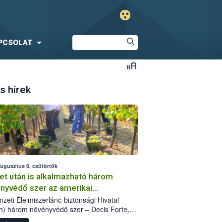
PCSOLAT
s hírek
augusztus 6, csütörtök
et után is alkalmazható három
nyvédő szer az amerikai
őkabóca ellen
zeti Élelmiszerlánc-biztonsági Hivatal
h) három növényvédő szer – Decis Forte,
an 24 EW, Oroganic – engedélyokiratát