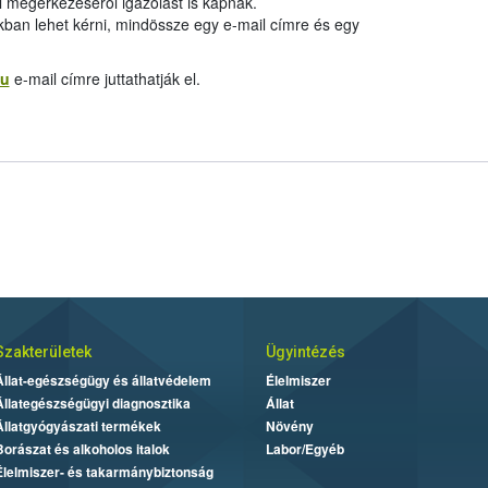
l megérkezéséről igazolást is kapnak.
ban lehet kérni, mindössze egy e-mail címre és egy
hu
e-mail címre juttathatják el.
Szakterületek
Ügyintézés
Állat-egészségügy és állatvédelem
Élelmiszer
Állategészségügyi diagnosztika
Állat
Állatgyógyászati termékek
Növény
Borászat és alkoholos italok
Labor/Egyéb
Élelmiszer- és takarmánybiztonság