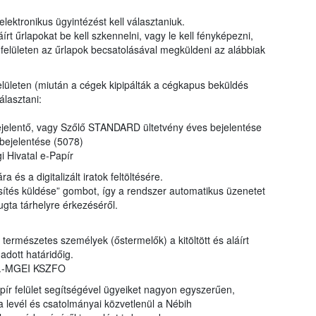
lektronikus ügyintézést kell választaniuk.
áírt űrlapokat be kell szkennelni, vagy le kell fényképezni,
felületen az űrlapok becsatolásával megküldeni az alábbiak
elületen (miután a cégek kipipálták a cégkapus beküldés
álasztani:
g
elentő, vagy Szőlő STANDARD ültetvény éves bejelentése
bejelentése (5078)
 Hivatal e-Papír
ra és a digitalizált iratok feltöltésére.
esítés küldése” gombot, így a rendszer automatikus üzenetet
yugta tárhelyre érkezéséről.
természetes személyek (őstermelők) a kitöltött és aláírt
adott határidőig.
30.-MGEI KSZFO
apír felület segítségével ügyeiket nagyon egyszerűen,
a levél és csatolmányai közvetlenül a Nébih