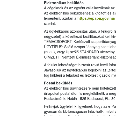
Elektronikus beküldés
A cégeknek és az egyéni vállalkozóknak az e
Az elektronikus beküldéshez a kitöltött és al
lementeni, azután a
https://epapir.gov.hu/
szerint.
Az ügyfélkapus azonosítás után, a felugró f
négyzetet) a következő beállításokat kell kiv
TÉMACSOPORT: Kertészeti szaporítóanya
ÜGYTÍPUS: Szőlő szaporítóanyag szemlebej
(5080), vagy Új szőlő STANDARD ültetvény 
CÍMZETT: Nemzeti Élelmiszerlánc-biztonsági
A felület lehetőséget biztosít rövid levél írásá
Javasoljuk az ügyfélkapun bejelölni az „ért
fog küldeni a feladást és letöltést igazoló n
Postai beküldés
Az elektronikus ügyintézésre nem kötelezett 
űrlapokat postai úton is megküldhetik a meg
Postacímünk: Nébih 1525 Budapest, Pf.: 
Felhívjuk ügyfeleink figyelmét, hogy az e-P
gyorsan és biztonságosan intézhetik, mivel 