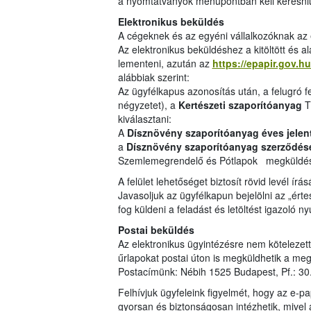
a nyomtatványok menüpontban kell keresni
Elektronikus beküldés
A cégeknek és az egyéni vállalkozóknak az e
Az elektronikus beküldéshez a kitöltött és al
lementeni, azután az
https://epapir.gov.hu
alábbiak szerint:
Az ügyfélkapus azonosítás után, a felugró f
négyzetet), a
Kertészeti szaporítóanyag
T
kiválasztani:
A
Dísznövény szaporítóanyag éves jelen
a
Dísznövény szaporítóanyag szerződése
Szemlemegrendelő és Pótlapok megküldése 
A felület lehetőséget biztosít rövid levél írásá
Javasoljuk az ügyfélkapun bejelölni az „ért
fog küldeni a feladást és letöltést igazoló n
Postai beküldés
Az elektronikus ügyintézésre nem kötelezett 
űrlapokat postai úton is megküldhetik a meg
Postacímünk: Nébih 1525 Budapest, Pf.: 
Felhívjuk ügyfeleink figyelmét, hogy az e-p
gyorsan és biztonságosan intézhetik, mivel 