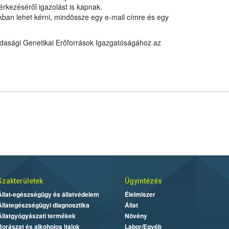
rkezéséről igazolást is kapnak.
ban lehet kérni, mindössze egy e-mail címre és egy
dasági Genetikai Erőforrások Igazgatóságához az
Szakterületek
Ügyintézés
Állat-egészségügy és állatvédelem
Élelmiszer
Állategészségügyi diagnosztika
Állat
Állatgyógyászati termékek
Növény
Borászat és alkoholos italok
Labor/Egyéb