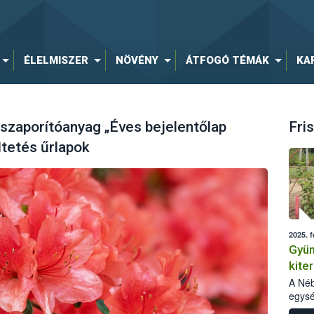
ÉLELMISZER
NÖVÉNY
ÁTFOGÓ TÉMÁK
KA
 szaporítóanyag „Éves bejelentőlap
Fris
tetés űrlapok
2025. f
Gyüm
kite
tapa
A Néb
egysé
szapo