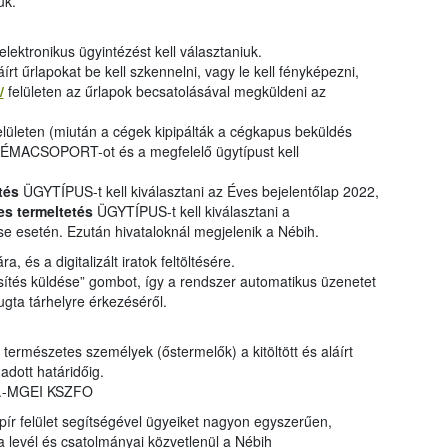
ük.
lektronikus ügyintézést kell választaniuk.
áírt űrlapokat be kell szkennelni, vagy le kell fényképezni,
/
felületen az űrlapok becsatolásával megküldeni az
elületen (miután a cégek kipipálták a cégkapus beküldés
ÉMACSOPORT-ot és a megfelelő ügytípust kell
tés
ÜGYTÍPUS-t kell kiválasztani az Éves bejelentőlap 2022,
s termeltetés
ÜGYTÍPUS-t kell kiválasztani a
esetén. Ezután hivataloknál megjelenik a Nébih.
ra, és a digitalizált iratok feltöltésére.
esítés küldése” gombot, így a rendszer automatikus üzenetet
yugta tárhelyre érkezéséről.
természetes személyek (őstermelők) a kitöltött és aláírt
adott határidőig.
30.-MGEI KSZFO
apír felület segítségével ügyeiket nagyon egyszerűen,
a levél és csatolmányai közvetlenül a Nébih