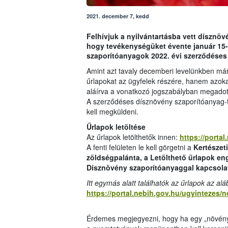
2021. december 7, kedd
Felhívjuk a nyilvántartásba vett dísznöv
hogy tevékenységüket évente január 15-i
szaporítóanyagok 2022. évi szerződéses 
Amint azt tavaly decemberi levelünkben már
űrlapokat az ügyfelek részére, hanem azokat ö
aláírva a vonatkozó jogszabályban megadott 
A szerződéses dísznövény szaporítóanyag-
kell megküldeni.
Űrlapok letöltése
Az űrlapok letölthetők innen:
https://porta
A fenti felületen le kell görgetni a
Kertészet
zöldségpalánta, a Letölthető űrlapok eng
Dísznövény szaporítóanyaggal kapcsola
Itt egymás alatt találhatók az űrlapok az aláb
https://portal.nebih.gov.hu/ugyinteze
Érdemes megjegyezni, hogy ha egy „növényes