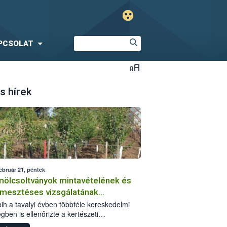
PCSOLAT
s hírek
ebruár 21, péntek
ölcsoltványok mintavételének és
rmesztéses vizsgálatának
sztalatai
ih a tavalyi évben többféle kereskedelmi
gben is ellenőrizte a kertészeti
rítóanyagokat. Az adminisztratív szempontú