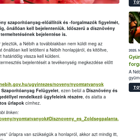
TO
ellen
melle
vizsg
szezo
ény szaporítóanyag-előállítók és -forgalmazók figyelmét,
kiült
g, önállóan kell bejelenteniük. Időszerű a dísznövény
való 
termeltetésének bejelentése is.
 jeleztük, a Nébih a továbbiakban nem küldi meg az
nállóan kell letölteni a Nébih honlapjáról, és kitöltve,
2025. f
határidőig vissza kell küldeni.
Gyüm
termesztés bejelentését a tevékenység megkezdése előtt
forg
gyüm
A Néb
gyümö
bekü
forga
l.nebih.gov.hu/ugyintezes/noveny/nyomtatvanyok
TO
(éven
i Szaporítóanyag Felügyelet
, ezen belül a
Dísznövény és
hivat
edéllyel rendelkező ügyfeleink részére
, és alatta a
A cég
tos űrlapok
címhez.
intéz
bi linken:
válas
s/noveny/nyomtatvanyok#Disznoveny_es_Zoldsegpalanta.
gyors
ajánl
” űrlapra van szükségük a honlapról, akkor azt mindig itt,