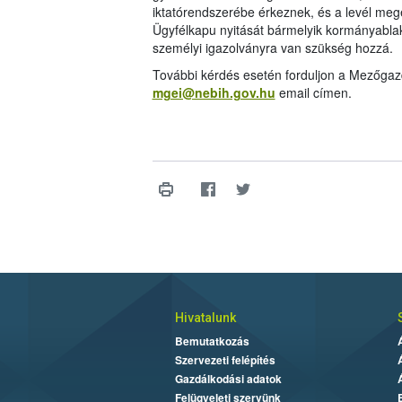
iktatórendszerébe érkeznek, és a levél megé
Ügyfélkapu nyitását bármelyik kormányablak
személyi igazolványra van szükség hozzá.
További kérdés esetén forduljon a Mezőgaz
mgei@nebih.gov.hu
email címen.
Hivatalunk
Bemutatkozás
Szervezeti felépítés
Gazdálkodási adatok
Felügyeleti szervünk