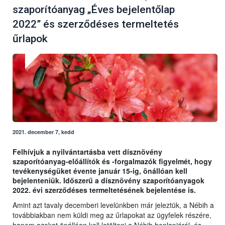
szaporítóanyag „Éves bejelentőlap
2022” és szerződéses termeltetés
űrlapok
2021. december 7, kedd
Felhívjuk a nyilvántartásba vett dísznövény
szaporítóanyag-előállítók és -forgalmazók figyelmét, hogy
tevékenységüket évente január 15-ig, önállóan kell
bejelenteniük. Időszerű a dísznövény szaporítóanyagok
2022. évi szerződéses termeltetésének bejelentése is.
Amint azt tavaly decemberi levelünkben már jeleztük, a Nébih a
továbbiakban nem küldi meg az űrlapokat az ügyfelek részére,