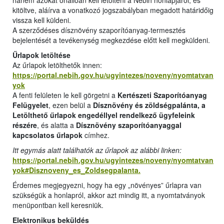
hanem azokat önállóan kell letölteni a Nébih honlapjáról, és
kitöltve, aláírva a vonatkozó jogszabályban megadott határidőig
vissza kell küldeni.
A szerződéses dísznövény szaporítóanyag-termesztés
bejelentését a tevékenység megkezdése előtt kell megküldeni.
Űrlapok letöltése
Az űrlapok letölthetők innen:
https://portal.nebih.gov.hu/ugyintezes/noveny/nyomtatvan
yok
A fenti felületen le kell görgetni a
Kertészeti Szaporítóanyag
Felügyelet
, ezen belül a
Dísznövény és zöldségpalánta, a
Letölthető űrlapok engedéllyel rendelkező ügyfeleink
részére
, és alatta a
Dísznövény szaporítóanyaggal
kapcsolatos űrlapok
címhez.
Itt egymás alatt találhatók az űrlapok az alábbi linken:
https://portal.nebih.gov.hu/ugyintezes/noveny/nyomtatvan
yok#Disznoveny_es_Zoldsegpalanta.
Érdemes megjegyezni, hogy ha egy „növényes” űrlapra van
szükségük a honlapról, akkor azt mindig itt, a nyomtatványok
menüpontban kell keresniük.
Elektronikus beküldés