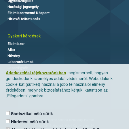
Ügyfélszolgálat
Hatósági jogsegély
Élelmiszermentő Központ
Hírlevél feliratkozás
Gyakori kérdések
Élelmiszer
Állat
Növény
Laboratóriumok
Labor/Egyéb
Adatkezelési tájékoztatónkban
megismerheti, hogyan
gondoskodunk személyes adatai védelméről. Weboldalunk
cookie-kat (sütiket) használ a jobb felhasználói élmény
érdekében, melynek biztosításához kérjük, kattintson az
„Elfogadom” gombra.
Statisztikai célú sütik
Nemzeti Élelmiszerlánc-biztonsági Hivatal
Hirdetési célú sütik
Cím: 1024 Budapest, Keleti Károly utca. 24.