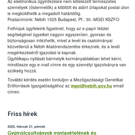
Az elektronikus ügyintézésre nem kötelezett természetes
személyek (őstermelők) a kitöltött és aláírt űrlapokat postai úton
is megküldhetik a megadott határidőig.
Postacímünk: Nébih 1525 Budapest, Pf.: 30.-MGEI KSZFO
Felhívjuk ügyfeleink figyelmét, hogy az e-papír felület
segítségével ügyeiket nagyon egyszerűen, gyorsan és
biztonságosan intézhetik, mivel a levél és csatolmányai
közvetlenül a Nébih iktatórendszerébe érkeznek, és a levél
megérkezéséről igazolást is kapnak.
Ügyfélkapu nyitását bármelyik kormányablakban lehet kérni,
mindössze egy e-mail címre és egy személyi igazolványra van
szükség hozzá.
További kérdés esetén forduljon a Mezőgazdasági Genetikai
Erőforrások Igazgatóságához az
mgei@nebih.gov.hu
email
címen.
Friss hírek
2025. február 21, péntek
Gyümölcsoltványok mintavételének és