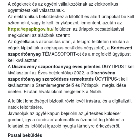
A cégeknek és az egyéni vállalkozóknak az elektronikus
ügyintézést kell választaniuk.
Az elektronikus beküldéshez a kitöltött és aláírt űrlapokat be kell
szkennelni, vagy le kell fényképezni, lementeni, azután az
https://epapir.gov.hu/
felületen az űrlapok becsatolásával
megküldeni az alábbiak szerint:
Az ügyfélkapus azonosítás után, a felugró felületen (miután a
cégek kipipálták a cégkapus beküldés négyzetet), a
Kertészeti
szaporítóanyag
TÉMACSOPORT-ot és a megfelelő ügytípust
kell kiválasztani:
A
Dísznövény szaporítóanyag éves jelentés
ÜGYTÍPUS-t kell
kiválasztani az Éves bejelentőlap 2022, a
Dísznövény
szaporítóanyag szerződéses termeltetés
ÜGYTÍPUS-t kell
kiválasztani a Szemlemegrendelő és Pótlapok megküldése
esetén. Ezután hivataloknál megjelenik a Nébih.
A felület lehetőséget biztosít rövid levél írására, és a digitalizált
iratok feltöltésére.
Javasoljuk az ügyfélkapun bejelölni az „értesítés küldése”
gombot, így a rendszer automatikus üzenetet fog küldeni a
feladást és letöltést igazoló nyugta tárhelyre érkezéséről.
Postai beküldés