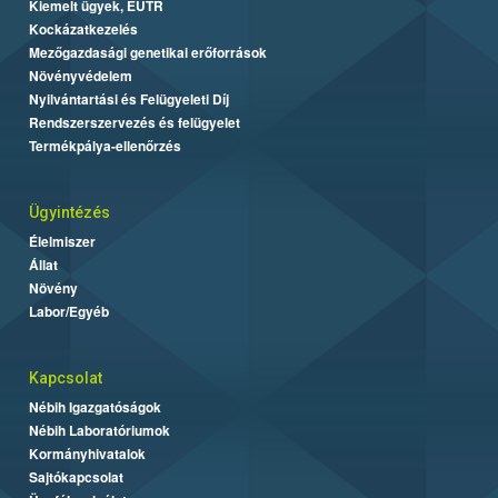
Kiemelt ügyek, EUTR
Kockázatkezelés
Mezőgazdasági genetikai erőforrások
Növényvédelem
Nyilvántartási és Felügyeleti Díj
Rendszerszervezés és felügyelet
Termékpálya-ellenőrzés
Ügyintézés
Élelmiszer
Állat
Növény
Labor/Egyéb
Kapcsolat
Nébih Igazgatóságok
Nébih Laboratóriumok
Kormányhivatalok
Sajtókapcsolat