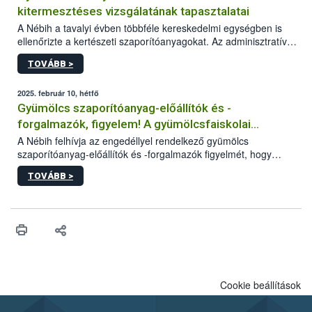
kitermesztéses vizsgálatának tapasztalatai
A Nébih a tavalyi évben többféle kereskedelmi egységben is
ellenőrizte a kertészeti szaporítóanyagokat. Az adminisztratív
szempontú ellenőrzések (származás, jelölés, minőség) mellett a
TOVÁBB >
szakemberek nevelés során is vizsgálták a
gyümölcsoltványokat. Az egész szezonon át tartó ellenőrzés
célja a szabadföldbe kiültetett oltványok fejlődéséről és
2025. február 10, hétfő
minőségéről való információszerzés volt.
Gyümölcs szaporítóanyag-előállítók és -
forgalmazók, figyelem! A gyümölcsfaiskolai
szemlebejelentő beküldésének határideje: február
A Nébih felhívja az engedéllyel rendelkező gyümölcs
szaporítóanyag-előállítók és -forgalmazók figyelmét, hogy
28.
tevékenységüket (évente) február 28-ig szükséges
TOVÁBB >
bejelenteniük a hivatal honlapján elérhető szemlebejelentő
lapon. A cégek és egyéni vállalkozók elektronikus úton intézhetik
a beküldést, a természetes személyek választhatják a postait
utat is, ugyanakkor a gyorsabb ügyintézés érdekében számukra
is ajánlott az űrlapok elektronikus benyújtása.
Cookie beállítások