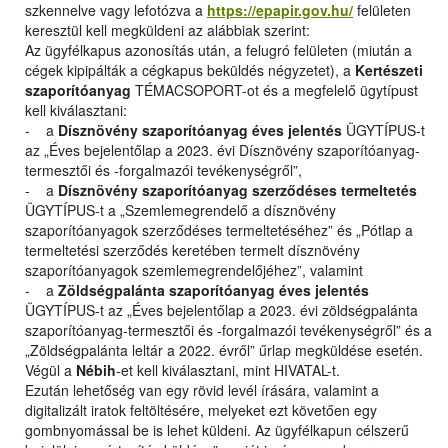
szkennelve vagy lefotózva a
https://epapir.gov.hu/
felületen
keresztül kell megküldeni az alábbiak szerint:
Az ügyfélkapus azonosítás után, a felugró felületen (miután a
cégek kipipálták a cégkapus beküldés négyzetet), a
Kertészeti
szaporítóanyag
TÉMACSOPORT-ot és a megfelelő ügytípust
kell kiválasztani:
- a
Dísznövény szaporítóanyag éves jelentés
ÜGYTÍPUS-t
az „Éves bejelentőlap a 2023. évi Dísznövény szaporítóanyag-
termesztői és -forgalmazói tevékenységről”,
- a
Dísznövény szaporítóanyag szerződéses termeltetés
ÜGYTÍPUS-t a „Szemlemegrendelő a dísznövény
szaporítóanyagok szerződéses termeltetéséhez” és „Pótlap a
termeltetési szerződés keretében termelt dísznövény
szaporítóanyagok szemlemegrendelőjéhez”, valamint
- a
Zöldségpalánta szaporítóanyag éves jelentés
ÜGYTÍPUS-t az „Éves bejelentőlap a 2023. évi zöldségpalánta
szaporítóanyag-termesztői és -forgalmazói tevékenységről” és a
„Zöldségpalánta leltár a 2022. évről” űrlap megküldése esetén.
Végül a
Nébih
-et kell kiválasztani, mint HIVATAL-t.
Ezután lehetőség van egy rövid levél írására, valamint a
digitalizált iratok feltöltésére, melyeket ezt követően egy
gombnyomással be is lehet küldeni. Az ügyfélkapun célszerű