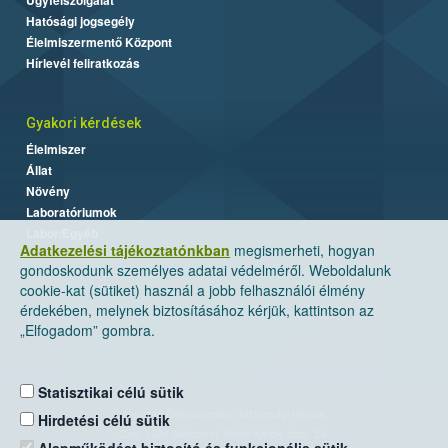
Hatósági jogsegély
Élelmiszermentő Központ
Hírlevél feliratkozás
Gyakori kérdések
Élelmiszer
Állat
Növény
Laboratóriumok
Labor/Egyéb
Adatkezelési tájékoztatónkban
megismerheti, hogyan
gondoskodunk személyes adatai védelméről. Weboldalunk
cookie-kat (sütiket) használ a jobb felhasználói élmény
érdekében, melynek biztosításához kérjük, kattintson az
„Elfogadom” gombra.
Statisztikai célú sütik
Nemzeti Élelmiszerlánc-biztonsági Hivatal
Hirdetési célú sütik
Cím: 1024 Budapest, Keleti Károly utca. 24.