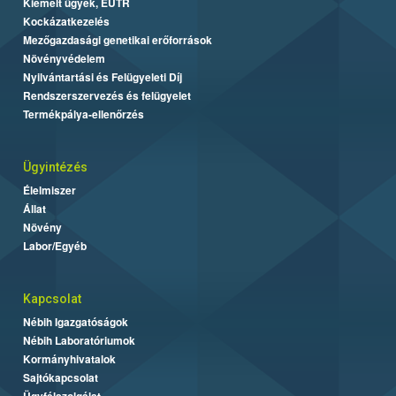
Kiemelt ügyek, EUTR
Kockázatkezelés
Mezőgazdasági genetikai erőforrások
Növényvédelem
Nyilvántartási és Felügyeleti Díj
Rendszerszervezés és felügyelet
Termékpálya-ellenőrzés
Ügyintézés
Élelmiszer
Állat
Növény
Labor/Egyéb
Kapcsolat
Nébih Igazgatóságok
Nébih Laboratóriumok
Kormányhivatalok
Sajtókapcsolat
Ügyfélszolgálat