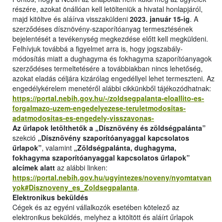
részére, azokat önállóan kell letölteniük a hivatal honlapjáról,
majd kitöltve és aláírva visszaküldeni
2023. január 15-ig
. A
szerződéses dísznövény-szaporítóanyag termesztésének
bejelentését a tevékenység megkezdése előtt kell megküldeni.
Felhívjuk továbbá a figyelmet arra is, hogy jogszabály-
módosítás miatt a dughagyma és fokhagyma szaporítóanyagok
szerződéses termeltetésére a továbbiakban nincs lehetőség,
azokat eladás céljára kizárólag engedéllyel lehet termeszteni. Az
engedélykérelem menetéről alábbi cikkünkből tájékozódhatnak:
https://portal.nebih.gov.hu/-/zoldsegpalanta-eloallito-es-
forgalmazo-uzem-engedelyezese-teruletmodositas-
adatmodositas-es-engedely-visszavonas-
Az űrlapok letölthetők a „Dísznövény és zöldségpalánta”
szekció
„Dísznövény szaporítóanyaggal kapcsolatos
űrlapok”
, valamint
„Zöldségpalánta, dughagyma,
fokhagyma szaporítóanyaggal kapcsolatos űrlapok”
alcímek alatt
az alábbi linken:
https://portal.nebih.gov.hu/ugyintezes/noveny/nyomtatvan
yok#Disznoveny_es_Zoldsegpalanta
.
Elektronikus beküldés
Cégek és az egyéni vállalkozók esetében kötelező az
elektronikus beküldés, melyhez a kitöltött és aláírt űrlapok