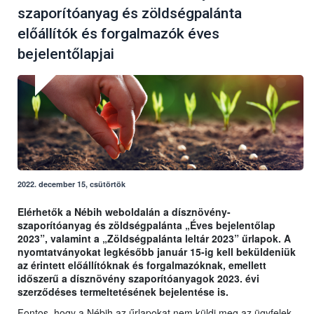
szaporítóanyag és zöldségpalánta
előállítók és forgalmazók éves
bejelentőlapjai
2022. december 15, csütörtök
Elérhetők a Nébih weboldalán a dísznövény-
szaporítóanyag és zöldségpalánta „Éves bejelentőlap
2023”, valamint a „Zöldségpalánta leltár 2023” űrlapok. A
nyomtatványokat legkésőbb január 15-ig kell beküldeniük
az érintett előállítóknak és forgalmazóknak, emellett
időszerű a dísznövény szaporítóanyagok 2023. évi
szerződéses termeltetésének bejelentése is.
Fontos, hogy a Nébih az űrlapokat nem küldi meg az ügyfelek