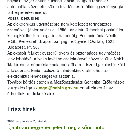
bejelölni az „értesítés küldése” opciót is, így a rendszer
automatikus üzenetet küld a feladást és letöltést igazoló nyugta
tárhelyre érkezéséről.
Postai beküldés
Az elektronikus ügyintézésre nem kötelezett természetes
személyek (őstermelők) a kitöltött és aláírt űrlapokat postai úton
is megküldhetik a megadott határidőig. Postacímünk: Nébih
MGEI Kertészeti Szaporítóanyag Felügyeleti Osztály, 1525
Budapest, Pf. 30.
Az e-papír felület egyszerű, gyors és biztonságos ügyintézést
tesz lehetővé, mivel a levél és csatolmányai közvetlenül a Nébih
iktatórendszerébe érkeznek, melyről a rendszer igazolást is küld
a feladónak. Emiatt célszerű mindenkinek, aki teheti az
elektronikus lehetőséget választania.
További kérdés esetén a Mezőgazdasági Genetikai Erőforrások
Igazgatósága az
mgei@nebih.gov.hu
email címen áll az
érintettek rendelkezésére.
Friss hírek
2026. augusztus 7, péntek
Újabb vármegyében jelent meg a kőrisrontó