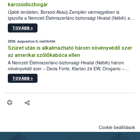
karcsúdíszbogár
Újabb területen, Borsod-Abaúj-Zemplén vármegyében is
igazolta a Nemzeti Élelmiszerlánc-biztonsági Hivatal (Nébih) a
kőrisrontó karcsúdíszbogár (Agrilus planipennis) jelenlétét. A
TOVÁBB >
kártevőt nem csak színcsapdában találták meg, de már fertőzött
fában is azonosították. A növényvédelmi szakemberek folytatják
az intenzív felderítést, emellett az intézkedéseket a szlovák
2026. augusztus 6, csütörtök
hatósággal is összehangolják a terjedés megállítása érdekében.
Szüret után is alkalmazható három növényvédő szer
az amerikai szőlőkabóca ellen
A Nemzeti Élelmiszerlánc-biztonsági Hivatal (Nébih) három
növényvédő szer – Decis Forte, Klartan 24 EW, Oroganic –
engedélyokiratát módosította, így azok a szüretet követően,
TOVÁBB >
egészen a vesszőérettség (BBCH 91) stádiumáig
felhasználhatóak a szőlőben. A kiterjesztések célja, hogy a korai
érésű szőlőkben is legyen lehetőség a károsító elleni további
védekezésre. Az Oroganic készítmény kis kiszerelésben kiskerti
felhasználók számára is elérhető és ökológiai termesztésben is
engedélyezett.
Cookie beállítások