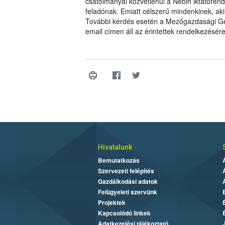
csatolmányai közvetlenül a Nébih iktatórend
feladónak. Emiatt célszerű mindenkinek, aki 
További kérdés esetén a Mezőgazdasági Ge
email címen áll az érintettek rendelkezésére
Hivatalunk
Bemutatkozás
Szervezeti felépítés
Gazdálkodási adatok
Felügyeleti szervünk
Projektek
Kapcsolódó linkek
Adatkezelési tájékoztató