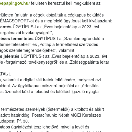
//epapir.gov.hu/
felületen keresztül kell megküldeni az
elületen (miután a cégek kipipálták a cégkapus beküldés
ÉMACSOPORT-ot és a megfelelő ügytípust kell kiválasztani:
lentés
ÜGYTÍPUS-t az „Éves bejelentőlap a 2023. évi
forgalmazói tevékenységről”,
éses termeltetés
ÜGYTÍPUS-t a „Szemlemegrendelő a
ermeltetéséhez” és „Pótlap a termeltetési szerződés
yagok szemlemegrendelőjéhez”, valamint
s jelentés
ÜGYTÍPUS-t az „Éves bejelentőlap a 2023. évi
s -forgalmazói tevékenységről” és a „Zöldségpalánta leltár
ATAL-t.
valamint a digitalizált iratok feltöltésére, melyeket ezt
eni. Az ügyfélkapun célszerű bejelölni az „értesítés
us üzenetet küld a feladást és letöltést igazoló nyugta
természetes személyek (őstermelők) a kitöltött és aláírt
gadott határidőig. Postacímünk: Nébih MGEI Kertészeti
udapest, Pf. 30.
ságos ügyintézést tesz lehetővé, mivel a levél és