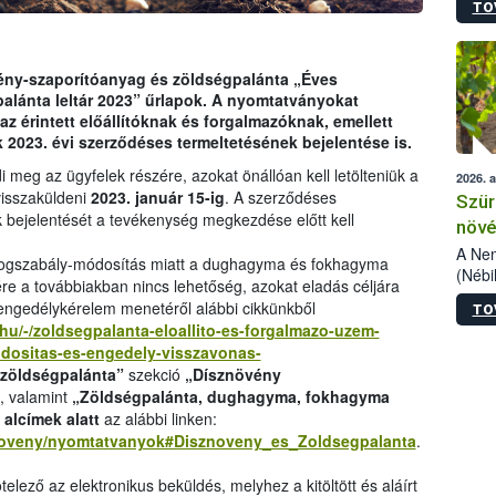
TO
kőris
jelen
talál
azono
ény-szaporítóanyag és zöldségpalánta „Éves
folyta
palánta leltár 2023” űrlapok. A nyomtatványokat
intéz
az érintett előállítóknak és forgalmazóknak, emellett
össze
2023. évi szerződéses termeltetésének bejelentése is.
érdek
 meg az ügyfelek részére, azokat önállóan kell letölteniük a
2026. 
 visszaküldeni
2023. január 15-ig
. A szerződéses
Szür
bejelentését a tevékenység megkezdése előtt kell
növé
szől
A Nem
y jogszabály-módosítás miatt a dughagyma és fokhagyma
(Nébi
e a továbbiakban nincs lehetőség, azokat eladás céljára
Klart
 engedélykérelem menetéről alábbi cikkünkből
TO
módos
.hu/-/zoldsegpalanta-eloallito-es-forgalmazo-uzem-
egész
dositas-es-engedely-visszavonas-
felha
 zöldségpalánta”
szekció
„Dísznövény
célja
, valamint
„Zöldségpalánta, dughagyma, fokhagyma
lehet
alcímek alatt
az alábbi linken:
Az Or
s/noveny/nyomtatvanyok#Disznoveny_es_Zoldsegpalanta
.
felha
terme
lező az elektronikus beküldés, melyhez a kitöltött és aláírt