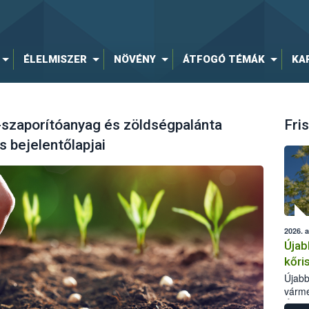
ÉLELMISZER
NÖVÉNY
ÁTFOGÓ TÉMÁK
KA
-szaporítóanyag és zöldségpalánta
Fris
s bejelentőlapjai
2026. 
Újab
kőri
Újabb
várme
Élelm