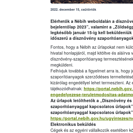
2022. december 15, csütörtök
Elérhetők a Nébih weboldalán a dísznöv
bejelentőlap 2023”, valamint a „Zöldség
legkésőbb január 15-ig kell beküldeniük 
időszerű a dísznövény szaporítóanyagok 
Fontos, hogy a Nébih az űrlapokat nem küldi
hivatal honlapjáról, majd kitöltve és aláírva
dísznövény-szaporítóanyag termesztésének 
megküldeni.
Felhívjuk továbbá a figyelmet arra is, hog
szaporítóanyagok szerződéses termeltetésér
kizárólag engedéllyel lehet termeszteni. Az
tájékozódhatnak:
https://portal.nebih.gov
engedelyezese-teruletmodositas-adatmo
Az űrlapok letölthetők a „Dísznövény és
szaporítóanyaggal kapcsolatos űrlapok”
szaporítóanyaggal kapcsolatos űrlapok” 
https://portal.nebih.gov.hu/ugyinteze
Elektronikus beküldés
Cégek és az egyéni vállalkozók esetében köte