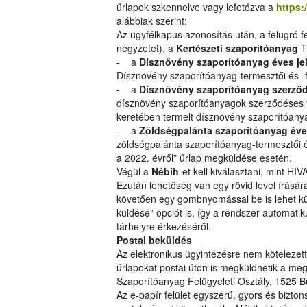
űrlapok szkennelve vagy lefotózva a
https:
alábbiak szerint:
Az ügyfélkapus azonosítás után, a felugró f
négyzetet), a
Kertészeti szaporítóanyag
T
- a
Dísznövény szaporítóanyag éves je
Dísznövény szaporítóanyag-termesztői és -
- a
Dísznövény szaporítóanyag szerződ
dísznövény szaporítóanyagok szerződéses t
keretében termelt dísznövény szaporítóan
- a
Zöldségpalánta szaporítóanyag éve
zöldségpalánta szaporítóanyag-termesztői é
a 2022. évről” űrlap megküldése esetén.
Végül a
Nébih
-et kell kiválasztani, mint HIV
Ezután lehetőség van egy rövid levél írására, 
követően egy gombnyomással be is lehet küld
küldése” opciót is, így a rendszer automatik
tárhelyre érkezéséről.
Postai beküldés
Az elektronikus ügyintézésre nem kötelezett 
űrlapokat postai úton is megküldhetik a me
Szaporítóanyag Felügyeleti Osztály, 1525 B
Az e-papír felület egyszerű, gyors és bizton