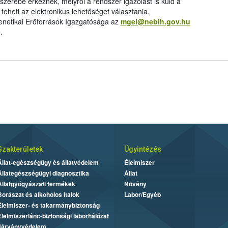
szerébe érkeznek, melyről a rendszer igazolást is küld a
teheti az elektronikus lehetőséget választania.
netikai Erőforrások Igazgatósága az
mgei@nebih.gov.hu
.
Szakterületek
Ügyintézés
Állat-egészségügy és állatvédelem
Élelmiszer
Állategészségügyi diagnosztika
Állat
Állatgyógyászati termékek
Növény
Borászat és alkoholos italok
Labor/Egyéb
Élelmiszer- és takarmánybiztonság
Élelmiszerlánc-biztonsági laborhálózat
Járványvédelem