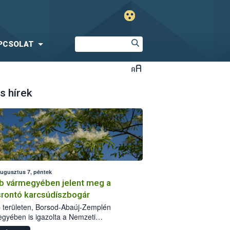
PCSOLAT
s hírek
augusztus 7, péntek
b vármegyében jelent meg a
srontó karcsúdíszbogár
 területen, Borsod-Abaúj-Zemplén
gyében is igazolta a Nemzeti
iszerlánc-biztonsági Hivatal (Nébih) a