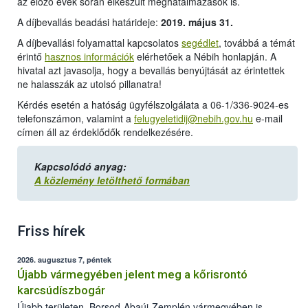
az előző évek során elkészült meghatalmazások is.
A díjbevallás beadási határideje:
2019. május 31.
A díjbevallási folyamattal kapcsolatos
segédlet
, továbbá a témát
érintő
hasznos információk
elérhetőek a Nébih honlapján. A
hivatal azt javasolja, hogy a bevallás benyújtását az érintettek
ne halasszák az utolsó pillanatra!
Kérdés esetén a hatóság ügyfélszolgálata a 06-1/336-9024-es
telefonszámon, valamint a
felugyeletidij@nebih.gov.hu
e-mail
címen áll az érdeklődők rendelkezésére.
Kapcsolódó anyag:
A közlemény letölthető formában
Friss hírek
2026. augusztus 7, péntek
Újabb vármegyében jelent meg a kőrisrontó
karcsúdíszbogár
Újabb területen, Borsod-Abaúj-Zemplén vármegyében is