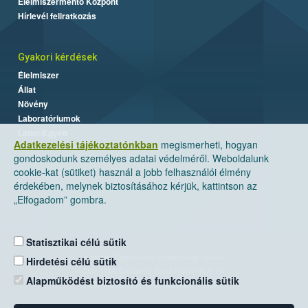
Élelmiszermentő Központ
Hírlevél feliratkozás
Gyakori kérdések
Élelmiszer
Állat
Növény
Laboratóriumok
Labor/Egyéb
Adatkezelési tájékoztatónkban
megismerheti, hogyan
gondoskodunk személyes adatai védelméről. Weboldalunk
cookie-kat (sütiket) használ a jobb felhasználói élmény
érdekében, melynek biztosításához kérjük, kattintson az
„Elfogadom” gombra.
Statisztikai célú sütik
Nemzeti Élelmiszerlánc-biztonsági Hivatal
Hirdetési célú sütik
Cím: 1024 Budapest, Keleti Károly utca. 24.
Alapműködést biztosító és funkcionális sütik
Levelezési cím: 1525 Budapest. Pf. 30.