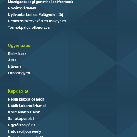
Mezőgazdasági genetikai erőforrások
Növényvédelem
Nyilvántartási és Felügyeleti Díj
Rendszerszervezés és felügyelet
Termékpálya-ellenőrzés
Ügyintézés
Élelmiszer
Állat
Növény
Labor/Egyéb
Kapcsolat
Nébih Igazgatóságok
Nébih Laboratóriumok
Kormányhivatalok
Sajtókapcsolat
Ügyfélszolgálat
Hatósági jogsegély