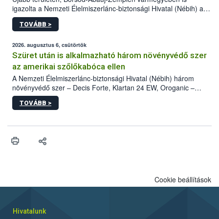
igazolta a Nemzeti Élelmiszerlánc-biztonsági Hivatal (Nébih) a
kőrisrontó karcsúdíszbogár (Agrilus planipennis) jelenlétét. A
TOVÁBB >
kártevőt nem csak színcsapdában találták meg, de már fertőzött
fában is azonosították. A növényvédelmi szakemberek folytatják
az intenzív felderítést, emellett az intézkedéseket a szlovák
2026. augusztus 6, csütörtök
hatósággal is összehangolják a terjedés megállítása érdekében.
Szüret után is alkalmazható három növényvédő szer
az amerikai szőlőkabóca ellen
A Nemzeti Élelmiszerlánc-biztonsági Hivatal (Nébih) három
növényvédő szer – Decis Forte, Klartan 24 EW, Oroganic –
engedélyokiratát módosította, így azok a szüretet követően,
TOVÁBB >
egészen a vesszőérettség (BBCH 91) stádiumáig
felhasználhatóak a szőlőben. A kiterjesztések célja, hogy a korai
érésű szőlőkben is legyen lehetőség a károsító elleni további
védekezésre. Az Oroganic készítmény kis kiszerelésben kiskerti
felhasználók számára is elérhető és ökológiai termesztésben is
engedélyezett.
Cookie beállítások
Hivatalunk