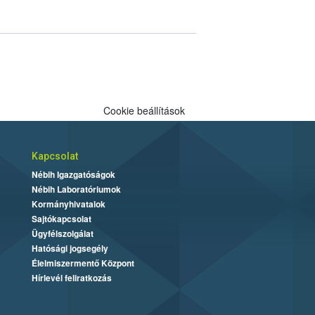
Cookie beállítások
Kapcsolat
Nébih Igazgatóságok
Nébih Laboratóriumok
Kormányhivatalok
Sajtókapcsolat
Ügyfélszolgálat
Hatósági jogsegély
Élelmiszermentő Központ
Hírlevél feliratkozás