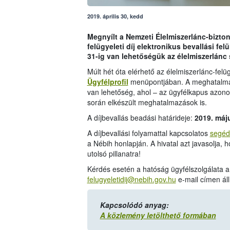
2019. április 30, kedd
Megnyílt a Nemzeti Élelmiszerlánc-bizton
felügyeleti díj elektronikus bevallási fe
31-ig van lehetőségük az élelmiszerlánc 
Múlt hét óta elérhető az élelmiszerlánc-felüg
Ügyfélprofil
menüpontjában. A meghatalmaz
van lehetőség, ahol – az ügyfélkapus azono
során elkészült meghatalmazások is.
A díjbevallás beadási határideje:
2019. máj
A díjbevallási folyamattal kapcsolatos
segéd
a Nébih honlapján. A hivatal azt javasolja, 
utolsó pillanatra!
Kérdés esetén a hatóság ügyfélszolgálata 
felugyeletidij@nebih.gov.hu
e-mail címen áll
Kapcsolódó anyag:
A közlemény letölthető formában