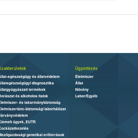
Szakterületek
Ügyintézés
Állat-egészségügy és állatvédelem
Élelmiszer
Állategészségügyi diagnosztika
Állat
Állatgyógyászati termékek
Növény
Borászat és alkoholos italok
Labor/Egyéb
Élelmiszer- és takarmánybiztonság
Élelmiszerlánc-biztonsági laborhálózat
Járványvédelem
Kiemelt ügyek, EUTR
Kockázatkezelés
Mezőgazdasági genetikai erőforrások