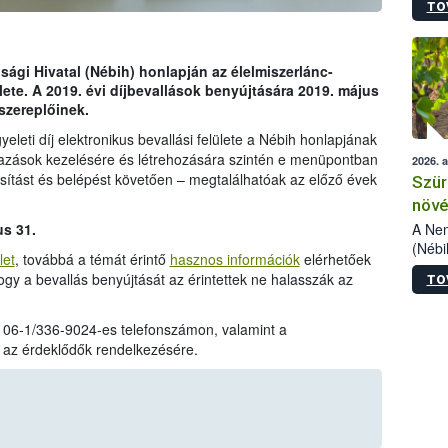
TO
kőris
jelen
talál
azono
sági Hivatal (Nébih) honlapján az élelmiszerlánc-
folyta
lülete. A 2019. évi díjbevallások benyújtására 2019. május
intéz
szereplőinek.
össze
yeleti díj elektronikus bevallási felülete a Nébih honlapjának
érdek
ások kezelésére és létrehozására szintén e menüpontban
2026. 
sítást és belépést követően – megtalálhatóak az előző évek
Szür
növé
szől
A Nem
us 31.
(Nébi
let
, továbbá a témát érintő
hasznos információk
elérhetőek
Klart
hogy a bevallás benyújtását az érintettek ne halasszák az
TO
módos
egész
felha
a 06-1/336-9024-es telefonszámon, valamint a
célja
 az érdeklődők rendelkezésére.
lehet
Az Or
felha
terme