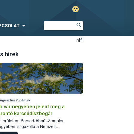
PCSOLAT
s hírek
augusztus 7, péntek
b vármegyében jelent meg a
srontó karcsúdíszbogár
 területen, Borsod-Abaúj-Zemplén
gyében is igazolta a Nemzeti
iszerlánc-biztonsági Hivatal (Nébih) a