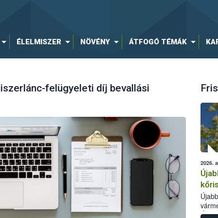
ÉLELMISZER
NÖVÉNY
ÁTFOGÓ TÉMÁK
KA
szerlánc-felügyeleti díj bevallási
Fris
2026. 
Újab
kőri
Újabb
várme
Élelm