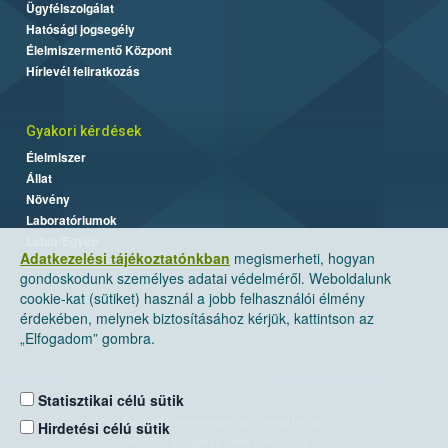
Ügyfélszolgálat
Hatósági jogsegély
Élelmiszermentő Központ
Hírlevél feliratkozás
Gyakori kérdések
Élelmiszer
Állat
Növény
Laboratóriumok
Labor/Egyéb
Adatkezelési tájékoztatónkban
megismerheti, hogyan
gondoskodunk személyes adatai védelméről. Weboldalunk
cookie-kat (sütiket) használ a jobb felhasználói élmény
érdekében, melynek biztosításához kérjük, kattintson az
„Elfogadom” gombra.
Statisztikai célú sütik
Nemzeti Élelmiszerlánc-biztonsági Hivatal
Hirdetési célú sütik
Cím: 1024 Budapest, Keleti Károly utca. 24.