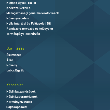
Kiemelt ügyek, EUTR
Kockázatkezelés
Mezőgazdasági genetikai erőforrások
Növényvédelem
Nyilvántartási és Felügyeleti Díj
Rendszerszervezés és felügyelet
Termékpálya-ellenőrzés
Ügyintézés
Élelmiszer
Állat
Növény
Labor/Egyéb
Kapcsolat
Nébih Igazgatóságok
Nébih Laboratóriumok
Kormányhivatalok
Sajtókapcsolat