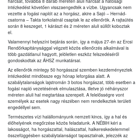
harcsát, továbbá 8 darab méreten aluli harcsát a hatósági
intézkedést követően visszaengedték a vízbe. Ugyancsak nem
vezette a fogási naplót az a horgász, akire a Sajó – Hernád-
csatorna – Takta torkolatnál csaptak le az ellenőrök. A rajtaütés
során 8 keszeget, 1 kárászt és 2 méreten aluli süllőt koboztak
el.
Valamennyi helyszíni bejárás során, így a május 27-én az Ercsi
Rendőrkapitánysággal végzett közös ellenőrzés alkalmával is
több gazdátlanul hagyott, jelöletlen eszköz felszedéséről
gondoskodtak az ÁHSZ munkatársai.
Az ellenőrök mintegy 50 horgásszal szemben kezdeményeztek
intézkedést mindössze egy hónap leforgása alatt. A
szabálytalanságok lajstromán 3 botos horgászat, több esetben a
fogási napló vezetésének elmulasztása, illetve jó néhányszor
méreten aluli hal megtartása szerepelt. A felelősségre vont
személyek az esetek nagy részében nem rendelkeztek területi
engedéllyel sem.
Természetes vízi halállományunk nemzeti kincs, így a hal és
élőhelyének megőrzése közös feladatunk. A NÉBIH kéri a
lakosságot, ha horgászattal, halászattal, halkereskedelemmel
összefüggésben szabálytalanságot tapasztalnak, jelezzék az