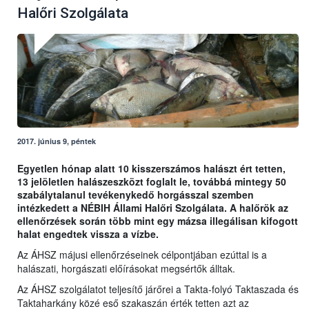
Halőri Szolgálata
2017. június 9, péntek
Egyetlen hónap alatt 10 kisszerszámos halászt ért tetten,
13 jelöletlen halászeszközt foglalt le, továbbá mintegy 50
szabálytalanul tevékenykedő horgásszal szemben
intézkedett a NÉBIH Állami Halőri Szolgálata. A halőrök az
ellenőrzések során több mint egy mázsa illegálisan kifogott
halat engedtek vissza a vízbe.
Az ÁHSZ májusi ellenőrzéseinek célpontjában ezúttal is a
halászati, horgászati előírásokat megsértők álltak.
Az ÁHSZ szolgálatot teljesítő járőrei a Takta-folyó Taktaszada és
Taktaharkány közé eső szakaszán érték tetten azt az