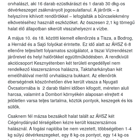
orvhalászt, aki 16 darab ezüstkárászt és 1 darab 30 dkg-os
dévérkeszeget zsákmányolt jogosulatlanul. A járőrök – a
helyszínre kihívott rendőrökkel – lefoglalták a bűncselekmény
elkövetéséhez használt eszközöket. Az összesen 2,1 kg tömegű
halat élő állapotban sikerült visszahelyezni a vízbe.
A május 10. és 18. közötti kiemelt ellenőrzés a Tisza, a Bodrog,
a Hernád és a Sajó folyókat érintette. Ez idő alatt az ÁHSZ 6-8
ellenőre teljesített folyamatos szolgálatot, a tiszai Vízirendészet
járőreivel és helyi halőrökkel együttműködésben. A rendkívüli
akciócsoport Kesznyétenben két területi engedéllyel nem
rendelkező kisszerszámos halászra, Taktaharkányban két
emelőhálóval merítő orvhalászra bukkant. Az ellenőrök
éberségének köszönhetően élve került vissza a Nyugati
Övcsatornába is 2 darab tilalmi időben kifogott, méreten aluli
harcsa, valamint a Dombori környékén alaposan elrejtett 4
jelöletlen varsa teljes tartalma, köztük pontyok, keszegek és kis
süllők.
Csaknem fél mázsa bezsákolt halat talált az ÁHSZ két
Cégénydányád térségében kézre került kisszerszámos
halásznál. A fogási naplóba be nem vezetett, többségében 1-4
kg súlyú dévérkeszegeket, egy 8 kg-os pontyot, egy 14 kg-os