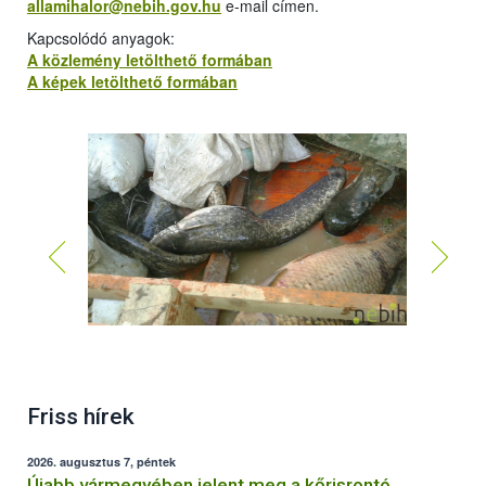
allamihalor@nebih.gov.hu
e-mail címen.
Kapcsolódó anyagok:
A közlemény letölthető formában
A képek letölthető formában
Friss hírek
2026. augusztus 7, péntek
Újabb vármegyében jelent meg a kőrisrontó