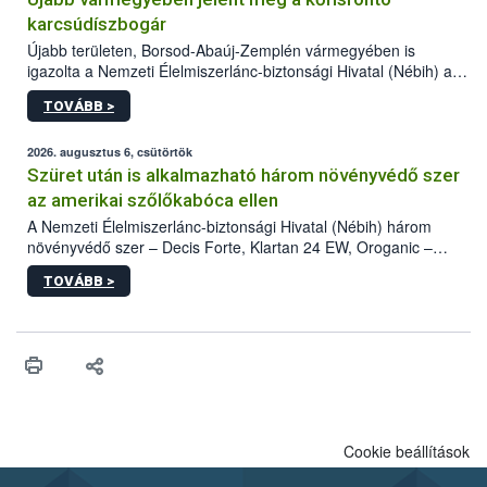
karcsúdíszbogár
Újabb területen, Borsod-Abaúj-Zemplén vármegyében is
igazolta a Nemzeti Élelmiszerlánc-biztonsági Hivatal (Nébih) a
kőrisrontó karcsúdíszbogár (Agrilus planipennis) jelenlétét. A
TOVÁBB >
kártevőt nem csak színcsapdában találták meg, de már fertőzött
fában is azonosították. A növényvédelmi szakemberek folytatják
az intenzív felderítést, emellett az intézkedéseket a szlovák
2026. augusztus 6, csütörtök
hatósággal is összehangolják a terjedés megállítása érdekében.
Szüret után is alkalmazható három növényvédő szer
az amerikai szőlőkabóca ellen
A Nemzeti Élelmiszerlánc-biztonsági Hivatal (Nébih) három
növényvédő szer – Decis Forte, Klartan 24 EW, Oroganic –
engedélyokiratát módosította, így azok a szüretet követően,
TOVÁBB >
egészen a vesszőérettség (BBCH 91) stádiumáig
felhasználhatóak a szőlőben. A kiterjesztések célja, hogy a korai
érésű szőlőkben is legyen lehetőség a károsító elleni további
védekezésre. Az Oroganic készítmény kis kiszerelésben kiskerti
felhasználók számára is elérhető és ökológiai termesztésben is
engedélyezett.
Cookie beállítások