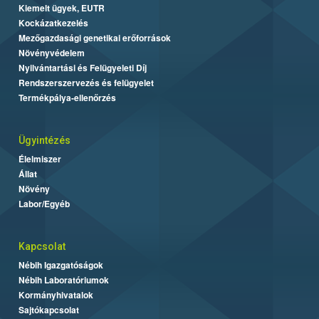
Kiemelt ügyek, EUTR
Kockázatkezelés
Mezőgazdasági genetikai erőforrások
Növényvédelem
Nyilvántartási és Felügyeleti Díj
Rendszerszervezés és felügyelet
Termékpálya-ellenőrzés
Ügyintézés
Élelmiszer
Állat
Növény
Labor/Egyéb
Kapcsolat
Nébih Igazgatóságok
Nébih Laboratóriumok
Kormányhivatalok
Sajtókapcsolat