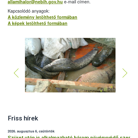
allamihalor@nebih.gov.hu
e-mail címen.
Kapcsolódó anyagok:
A közlemény letölthető formában
A képek letölthető formában
Friss hírek
2026. augusztus 6, csütörtök
Szüret után is alkalmazható három növényvédő szer