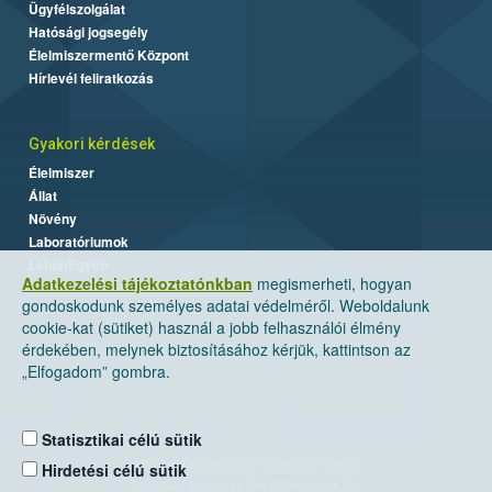
Ügyfélszolgálat
Hatósági jogsegély
Élelmiszermentő Központ
Hírlevél feliratkozás
Gyakori kérdések
Élelmiszer
Állat
Növény
Laboratóriumok
Labor/Egyéb
Adatkezelési tájékoztatónkban
megismerheti, hogyan
gondoskodunk személyes adatai védelméről. Weboldalunk
cookie-kat (sütiket) használ a jobb felhasználói élmény
érdekében, melynek biztosításához kérjük, kattintson az
„Elfogadom” gombra.
Statisztikai célú sütik
Nemzeti Élelmiszerlánc-biztonsági Hivatal
Hirdetési célú sütik
Cím: 1024 Budapest, Keleti Károly utca. 24.