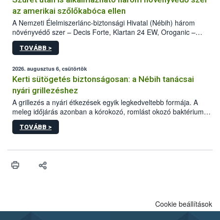
az amerikai szőlőkabóca ellen
A Nemzeti Élelmiszerlánc-biztonsági Hivatal (Nébih) három
növényvédő szer – Decis Forte, Klartan 24 EW, Oroganic –
engedélyokiratát módosította, így azok a szüretet követően,
TOVÁBB >
egészen a vesszőérettség (BBCH 91) stádiumáig
felhasználhatóak a szőlőben. A kiterjesztések célja, hogy a korai
érésű szőlőkben is legyen lehetőség a károsító elleni további
2026. augusztus 6, csütörtök
védekezésre. Az Oroganic készítmény kis kiszerelésben kiskerti
Kerti sütögetés biztonságosan: a Nébih tanácsai
felhasználók számára is elérhető és ökológiai termesztésben is
nyári grillezéshez
engedélyezett.
A grillezés a nyári étkezések egyik legkedveltebb formája. A
meleg időjárás azonban a kórokozó, romlást okozó baktériumok
gyorsabb szaporodásának is kedvez. A szabadtéri sütögetés
TOVÁBB >
ezért nem csupán a megfelelő sütési technikáról szól: legalább
ilyen fontos az alapanyagok biztonságos kezelése, az alapvető
higiéniai szabályok betartása, a megfelelő hőkezelés, valamint a
maradékok szakszerű tárolása. A Nemzeti Élelmiszerlánc-
biztonsági Hivatal (Nébih) Oktatási Programja összegyűjtötte a
biztonságos grillezés legfontosabb tudnivalóit.
Cookie beállítások