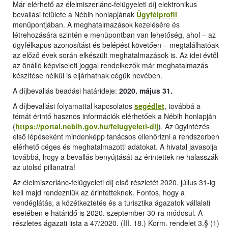
Már elérhető az élelmiszerlánc-felügyeleti díj elektronikus
bevallási felülete a Nébih honlapjának
Ügyfélprofil
menüpontjában. A meghatalmazások kezelésére és
létrehozására szintén e menüpontban van lehetőség, ahol – az
ügyfélkapus azonosítást és belépést követően – megtalálhatóak
az előző évek során elkészült meghatalmazások is. Az idei évtől
az önálló képviseleti joggal rendelkezők már meghatalmazás
készítése nélkül is eljárhatnak cégük nevében.
A díjbevallás beadási határideje:
2020. május 31.
A díjbevallási folyamattal kapcsolatos
segédlet
, továbbá a
témát érintő hasznos információk elérhetőek a Nébih honlapján
(
https://portal.nebih.gov.hu/felugyeleti-dij
). Az ügyintézés
első lépéseként mindenképp tanácsos ellenőrizni a rendszerben
elérhető céges és meghatalmazotti adatokat. A hivatal javasolja
továbbá, hogy a bevallás benyújtását az érintettek ne halasszák
az utolsó pillanatra!
Az élelmiszerlánc-felügyeleti díj első részletét 2020. július 31-ig
kell majd rendezniük az érintetteknek. Fontos, hogy a
vendéglátás, a közétkeztetés és a turisztika ágazatok vállalati
esetében e határidő is 2020. szeptember 30-ra módosul. A
részletes ágazati lista a 47/2020. (III. 18.) Korm. rendelet 3.§ (1)