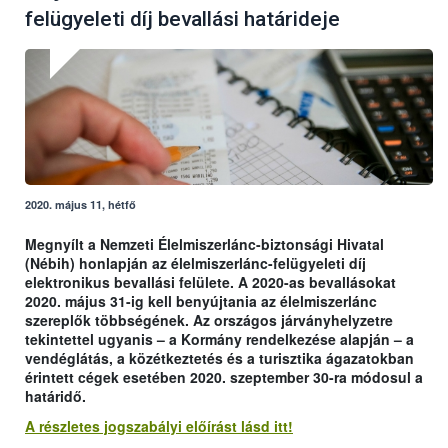
felügyeleti díj bevallási határideje
2020. május 11, hétfő
Megnyílt a Nemzeti Élelmiszerlánc-biztonsági Hivatal
(Nébih) honlapján az élelmiszerlánc-felügyeleti díj
elektronikus bevallási felülete. A 2020-as bevallásokat
2020. május 31-ig kell benyújtania az élelmiszerlánc
szereplők többségének. Az országos járványhelyzetre
tekintettel ugyanis – a Kormány rendelkezése alapján – a
vendéglátás, a közétkeztetés és a turisztika ágazatokban
érintett cégek esetében 2020. szeptember 30-ra módosul a
határidő.
A részletes jogszabályi előírást lásd itt!