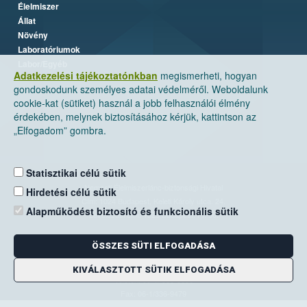
Élelmiszer
Állat
Növény
Laboratóriumok
Labor/Egyéb
Adatkezelési tájékoztatónkban
megismerheti, hogyan
gondoskodunk személyes adatai védelméről. Weboldalunk
cookie-kat (sütiket) használ a jobb felhasználói élmény
érdekében, melynek biztosításához kérjük, kattintson az
„Elfogadom” gombra.
Statisztikai célú sütik
Nemzeti Élelmiszerlánc-biztonsági Hivatal
Hirdetési célú sütik
Cím: 1024 Budapest, Keleti Károly utca. 24.
Alapműködést biztosító és funkcionális sütik
Levelezési cím: 1525 Budapest. Pf. 30.
ÖSSZES SÜTI ELFOGADÁSA
E-mail:
ugyfelszolgalat@nebih.gov.hu
Zöld szám: 06-80/263-244
KIVÁLASZTOTT SÜTIK ELFOGADÁSA
Telefon: 06-1/ 336-9000
Fax: 06-1/336-9479