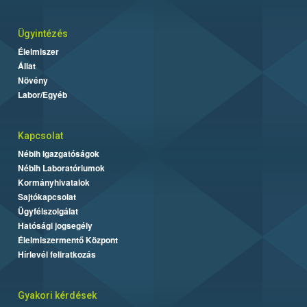
Ügyintézés
Élelmiszer
Állat
Növény
Labor/Egyéb
Kapcsolat
Nébih Igazgatóságok
Nébih Laboratóriumok
Kormányhivatalok
Sajtókapcsolat
Ügyfélszolgálat
Hatósági jogsegély
Élelmiszermentő Központ
Hírlevél feliratkozás
Gyakori kérdések