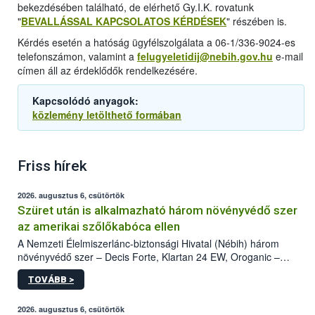
bekezdésében található, de elérhető Gy.I.K. rovatunk
"
BEVALLÁSSAL KAPCSOLATOS KÉRDÉSEK
" részében is.
Kérdés esetén a hatóság ügyfélszolgálata a 06-1/336-9024-es
telefonszámon, valamint a
felugyeletidij@nebih.gov.hu
e-mail
címen áll az érdeklődők rendelkezésére.
Kapcsolódó anyagok:
közlemény letölthető formában
Friss hírek
2026. augusztus 6, csütörtök
Szüret után is alkalmazható három növényvédő szer
az amerikai szőlőkabóca ellen
A Nemzeti Élelmiszerlánc-biztonsági Hivatal (Nébih) három
növényvédő szer – Decis Forte, Klartan 24 EW, Oroganic –
engedélyokiratát módosította, így azok a szüretet követően,
TOVÁBB >
egészen a vesszőérettség (BBCH 91) stádiumáig
felhasználhatóak a szőlőben. A kiterjesztések célja, hogy a korai
érésű szőlőkben is legyen lehetőség a károsító elleni további
2026. augusztus 6, csütörtök