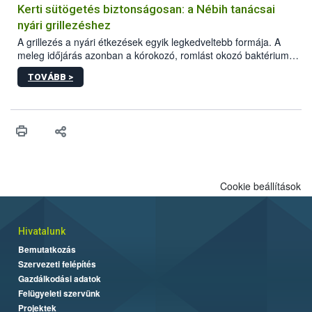
védekezésre. Az Oroganic készítmény kis kiszerelésben kiskerti
Kerti sütögetés biztonságosan: a Nébih tanácsai
felhasználók számára is elérhető és ökológiai termesztésben is
nyári grillezéshez
engedélyezett.
A grillezés a nyári étkezések egyik legkedveltebb formája. A
meleg időjárás azonban a kórokozó, romlást okozó baktériumok
gyorsabb szaporodásának is kedvez. A szabadtéri sütögetés
TOVÁBB >
ezért nem csupán a megfelelő sütési technikáról szól: legalább
ilyen fontos az alapanyagok biztonságos kezelése, az alapvető
higiéniai szabályok betartása, a megfelelő hőkezelés, valamint a
maradékok szakszerű tárolása. A Nemzeti Élelmiszerlánc-
biztonsági Hivatal (Nébih) Oktatási Programja összegyűjtötte a
biztonságos grillezés legfontosabb tudnivalóit.
Cookie beállítások
Hivatalunk
Bemutatkozás
Szervezeti felépítés
Gazdálkodási adatok
Felügyeleti szervünk
Projektek