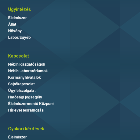
Ügyintézés
Élelmiszer
Állat
Növény
Labor/Egyéb
Kapcsolat
Nébih Igazgatóságok
Nébih Laboratóriumok
Kormányhivatalok
Sajtókapcsolat
Ügyfélszolgálat
Hatósági jogsegély
Élelmiszermentő Központ
Hírlevél feliratkozás
Gyakori kérdések
Élelmiszer