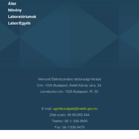
Állat
Növény
Laboratóriumok
Labor/Egyéb
Nemzeti Élelmiszerlánc-biztonsági Hivatal
Cím: 1024 Budapest, Keleti Károly utca. 24.
Levelezési cím: 1525 Budapest. Pf. 30.
E-mail:
ugyfelszolgalat@nebih.gov.hu
Zöld szám: 06-80/263-244
Telefon: 06-1/ 336-9000
Fax: 06-1/336-9479