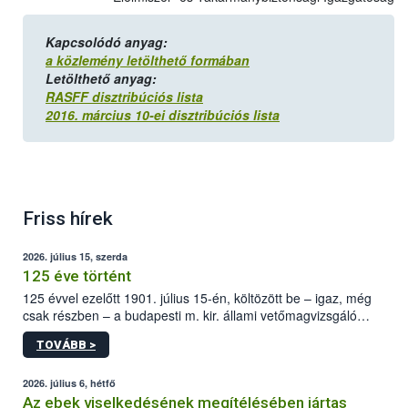
Kapcsolódó anyag:
a közlemény letölthető formában
Letölthető anyag:
RASFF disztribúciós lista
2016. március 10-ei disztribúciós lista
Friss hírek
2026. július 15, szerda
125 éve történt
125 évvel ezelőtt 1901. július 15-én, költözött be – igaz, még
csak részben – a budapesti m. kir. állami vetőmagvizsgáló
állomás a Kis Rókus utca 15. szám alatti, Czigler Győző által
TOVÁBB >
tervezett új épületébe.
2026. július 6, hétfő
Az ebek viselkedésének megítélésében jártas