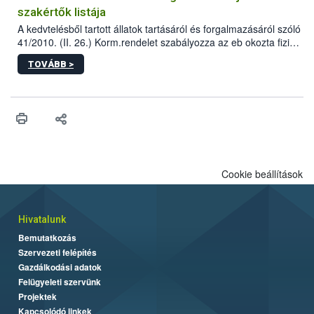
szakértők listája
A kedvtelésből tartott állatok tartásáról és forgalmazásáról szóló
41/2010. (II. 26.) Korm.rendelet szabályozza az eb okozta fizikai
sérülés, illetve ennek veszélye keletkezésekor felmerülő
TOVÁBB >
hatósági feladatokat, valamint a veszélyes eb tartását és annak
engedélyezését. Ezen eljárások során szükség esetén be kell
vonni az ebek viselkedésének megítélésében jártas szakértőt.
Cookie beállítások
Hivatalunk
Bemutatkozás
Szervezeti felépítés
Gazdálkodási adatok
Felügyeleti szervünk
Projektek
Kapcsolódó linkek