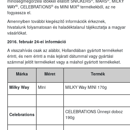
minőségmegőrzési időkkel ellátott SNICKERS
, MARS
, MILKY
®
®
®
WAY
, CELEBRATIONS
és MINI MIX
termékekből, az ne
fogyassza el.
Amennyiben további kiegészítő információk érkeznek,
hivatalunk folyamatosan és haladéktalanul tájékoztatja a magyar
vásárlókat.
2016. február 24-ei információ
A visszahívás csak az alábbi, Hollandiában gyártott termékeket
érinti, és nem érinti a más lejárati dátummal vagy gyártási
számmal jelölt termékeket vagy a máshol gyártott termékeket.
Márka
Méret
Termék
Milky Way
Mini
MILKY Way MINI 170g
CELEBRATIONS Ünnepi doboz
Celebrations
190g