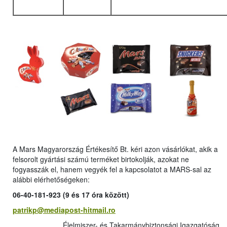
A Mars Magyarország Értékesítő Bt. kéri azon vásárlókat, akik a
felsorolt gyártási számú terméket birtokolják, azokat ne
fogyasszák el, hanem vegyék fel a kapcsolatot a MARS-sal az
alábbi elérhetőségeken:
06-40-181-923 (9 és 17 óra között)
patrikp@mediapost-hitmail.ro
Élelmiszer- és Takarmánybiztonsági Igazgatóság