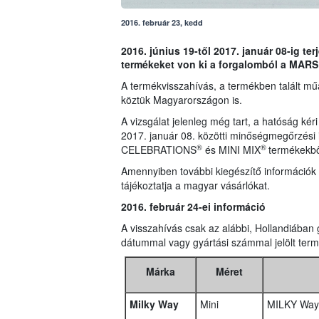
2016. február 23, kedd
2016. június 19-től 2017. január 08-ig 
termékeket von ki a forgalomból a MARS I
A termékvisszahívás, a termékben talált mű
köztük Magyarországon is.
A vizsgálat jelenleg még tart, a hatóság kéri
2017. január 08. közötti minőségmegőrzési 
®
®
CELEBRATIONS
és MINI MIX
termékekből
Amennyiben további kiegészítő információk 
tájékoztatja a magyar vásárlókat.
2016. február 24-ei információ
A visszahívás csak az alábbi, Hollandiában gy
dátummal vagy gyártási számmal jelölt term
Márka
Méret
Milky Way
Mini
MILKY Way