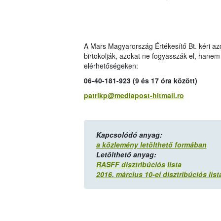
A Mars Magyarország Értékesítő Bt. kéri azo
birtokolják, azokat ne fogyasszák el, hanem
elérhetőségeken:
06-40-181-923 (9 és 17 óra között)
patrikp@mediapost-hitmail.ro
Kapcsolódó anyag:
a közlemény letölthető formában
Letölthető anyag:
RASFF disztribúciós lista
2016. március 10-ei disztribúciós list