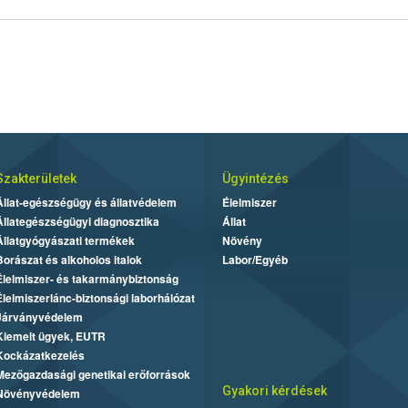
Szakterületek
Ügyintézés
Állat-egészségügy és állatvédelem
Élelmiszer
Állategészségügyi diagnosztika
Állat
Állatgyógyászati termékek
Növény
Borászat és alkoholos italok
Labor/Egyéb
Élelmiszer- és takarmánybiztonság
Élelmiszerlánc-biztonsági laborhálózat
Járványvédelem
Kiemelt ügyek, EUTR
Kockázatkezelés
Mezőgazdasági genetikai erőforrások
Gyakori kérdések
Növényvédelem