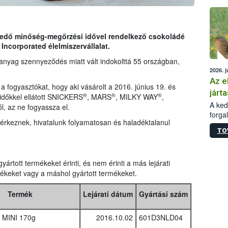
épüle
terjedő minőség-megőrzési idővel rendelkező csokoládé
ncorporated élelmiszervállalat.
anyag szennyeződés miatt vált indokolttá 55 országban,
2026. j
Az e
 a fogyasztókat, hogy aki vásárolt a 2016. június 19. és
járta
®
®
®
időkkel ellátott SNICKERS
, MARS
, MILKY WAY
,
A kedv
, az ne fogyassza el.
forga
érkeznek, hivatalunk folyamatosan és haladéktalanul
Korm.
TO
sérül
felme
veszé
Ezen 
ártott termékeket érinti, és nem érinti a más lejárati
vonni
ékeket vagy a máshol gyártott termékeket.
jártas
Termék
Lejárati dátum
Gyártási szám
 MINI 170g
2016.10.02
601D3NLD04