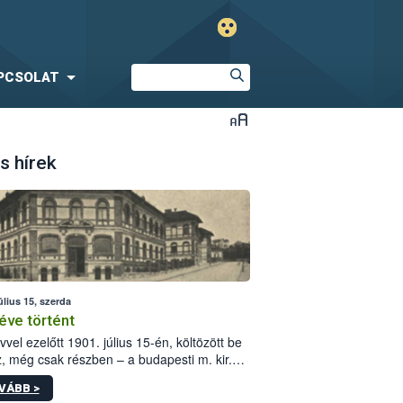
PCSOLAT
s hírek
úlius 15, szerda
éve történt
vvel ezelőtt 1901. július 15-én, költözött be
z, még csak részben – a budapesti m. kir.
i vetőmagvizsgáló állomás a Kis Rókus utca
VÁBB >
ám alatti, Czigler Győző által tervezett új