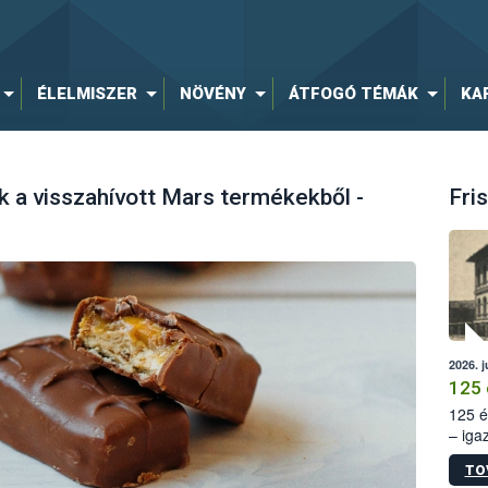
ÉLELMISZER
NÖVÉNY
ÁTFOGÓ TÉMÁK
KA
k a visszahívott Mars termékekből -
Fris
2026. j
125 
125 é
– iga
állam
TO
15. sz