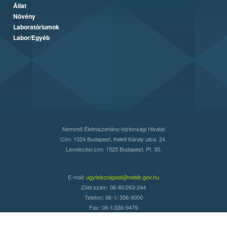
Állat
Növény
Laboratóriumok
Labor/Egyéb
Nemzeti Élelmiszerlánc-biztonsági Hivatal
Cím: 1024 Budapest, Keleti Károly utca. 24.
Levelezési cím: 1525 Budapest. Pf. 30.
E-mail:
ugyfelszolgalat@nebih.gov.hu
Zöld szám: 06-80/263-244
Telefon: 06-1/ 336-9000
Fax: 06-1/336-9479