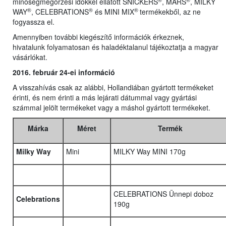
minőségmegőrzési időkkel ellátott SNICKERS
, MARS
, MILKY
®
®
®
WAY
, CELEBRATIONS
és MINI MIX
termékekből, az ne
fogyassza el.
Amennyiben további kiegészítő információk érkeznek,
hivatalunk folyamatosan és haladéktalanul tájékoztatja a magyar
vásárlókat.
2016. február 24-ei információ
A visszahívás csak az alábbi, Hollandiában gyártott termékeket
érinti, és nem érinti a más lejárati dátummal vagy gyártási
számmal jelölt termékeket vagy a máshol gyártott termékeket.
Márka
Méret
Termék
Milky Way
Mini
MILKY Way MINI 170g
CELEBRATIONS Ünnepi doboz
Celebrations
190g