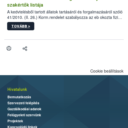
szakértők listája
A kedvtelésből tartott állatok tartásáról és forgalmazásáról szóló
41/2010. (II. 26.) Korm.rendelet szabályozza az eb okozta fizikai
sérülés, illetve ennek veszélye keletkezésekor felmerülő
TOVÁBB >
hatósági feladatokat, valamint a veszélyes eb tartását és annak
engedélyezését. Ezen eljárások során szükség esetén be kell
vonni az ebek viselkedésének megítélésében jártas szakértőt.
Cookie beállítások
Hivatalunk
Bemutatkozás
Szervezeti felépítés
Gazdálkodási adatok
Felügyeleti szervünk
Projektek
Kapcsolódó linkek