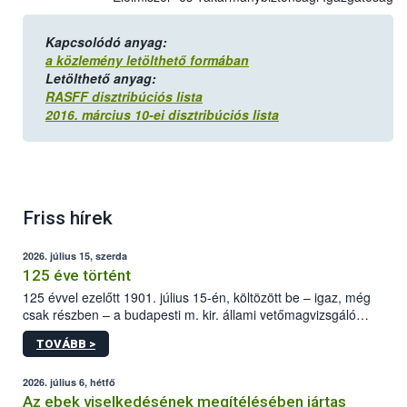
Kapcsolódó anyag:
a közlemény letölthető formában
Letölthető anyag:
RASFF disztribúciós lista
2016. március 10-ei disztribúciós lista
Friss hírek
2026. július 15, szerda
125 éve történt
125 évvel ezelőtt 1901. július 15-én, költözött be – igaz, még
csak részben – a budapesti m. kir. állami vetőmagvizsgáló
állomás a Kis Rókus utca 15. szám alatti, Czigler Győző által
TOVÁBB >
tervezett új épületébe.
2026. július 6, hétfő
Az ebek viselkedésének megítélésében jártas