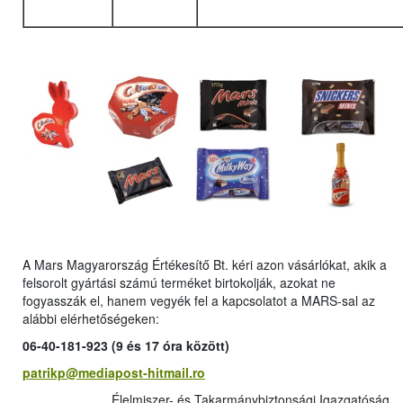
A Mars Magyarország Értékesítő Bt. kéri azon vásárlókat, akik a
felsorolt gyártási számú terméket birtokolják, azokat ne
fogyasszák el, hanem vegyék fel a kapcsolatot a MARS-sal az
alábbi elérhetőségeken:
06-40-181-923 (9 és 17 óra között)
patrikp@mediapost-hitmail.ro
Élelmiszer- és Takarmánybiztonsági Igazgatóság