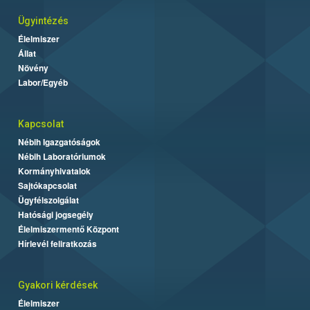
Ügyintézés
Élelmiszer
Állat
Növény
Labor/Egyéb
Kapcsolat
Nébih Igazgatóságok
Nébih Laboratóriumok
Kormányhivatalok
Sajtókapcsolat
Ügyfélszolgálat
Hatósági jogsegély
Élelmiszermentő Központ
Hírlevél feliratkozás
Gyakori kérdések
Élelmiszer