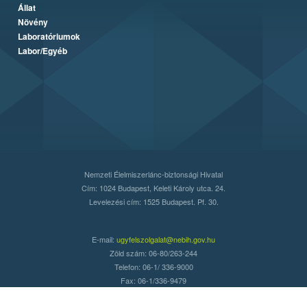
Állat
Növény
Laboratóriumok
Labor/Egyéb
Nemzeti Élelmiszerlánc-biztonsági Hivatal
Cím: 1024 Budapest, Keleti Károly utca. 24.
Levelezési cím: 1525 Budapest. Pf. 30.
E-mail:
ugyfelszolgalat@nebih.gov.hu
Zöld szám: 06-80/263-244
Telefon: 06-1/ 336-9000
Fax: 06-1/336-9479