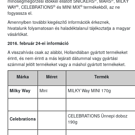
minőségmegőrzési időkkel ellátott SNICKERS
, MARS
, MILKY
®
®
®
WAY
, CELEBRATIONS
és MINI MIX
termékekből, az ne
fogyassza el.
Amennyiben további kiegészítő információk érkeznek,
hivatalunk folyamatosan és haladéktalanul tájékoztatja a magyar
vásárlókat.
2016. február 24-ei információ
A visszahívás csak az alábbi, Hollandiában gyártott termékeket
érinti, és nem érinti a más lejárati dátummal vagy gyártási
számmal jelölt termékeket vagy a máshol gyártott termékeket.
Márka
Méret
Termék
Milky Way
Mini
MILKY Way MINI 170g
CELEBRATIONS Ünnepi doboz
Celebrations
190g