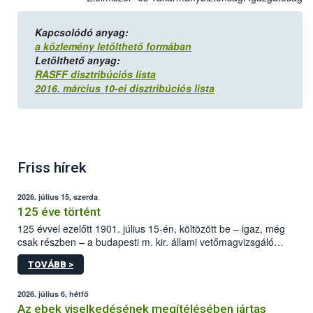
Kapcsolódó anyag:
a közlemény letölthető formában
Letölthető anyag:
RASFF disztribúciós lista
2016. március 10-ei disztribúciós lista
Friss hírek
2026. július 15, szerda
125 éve történt
125 évvel ezelőtt 1901. július 15-én, költözött be – igaz, még
csak részben – a budapesti m. kir. állami vetőmagvizsgáló
állomás a Kis Rókus utca 15. szám alatti, Czigler Győző által
TOVÁBB >
tervezett új épületébe.
2026. július 6, hétfő
Az ebek viselkedésének megítélésében jártas