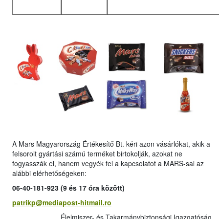
A Mars Magyarország Értékesítő Bt. kéri azon vásárlókat, akik a
felsorolt gyártási számú terméket birtokolják, azokat ne
fogyasszák el, hanem vegyék fel a kapcsolatot a MARS-sal az
alábbi elérhetőségeken:
06-40-181-923 (9 és 17 óra között)
patrikp@mediapost-hitmail.ro
Élelmiszer- és Takarmánybiztonsági Igazgatóság