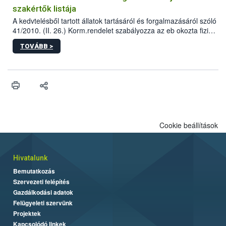
szakértők listája
A kedvtelésből tartott állatok tartásáról és forgalmazásáról szóló
41/2010. (II. 26.) Korm.rendelet szabályozza az eb okozta fizikai
sérülés, illetve ennek veszélye keletkezésekor felmerülő
TOVÁBB >
hatósági feladatokat, valamint a veszélyes eb tartását és annak
engedélyezését. Ezen eljárások során szükség esetén be kell
vonni az ebek viselkedésének megítélésében jártas szakértőt.
Cookie beállítások
Hivatalunk
Bemutatkozás
Szervezeti felépítés
Gazdálkodási adatok
Felügyeleti szervünk
Projektek
Kapcsolódó linkek