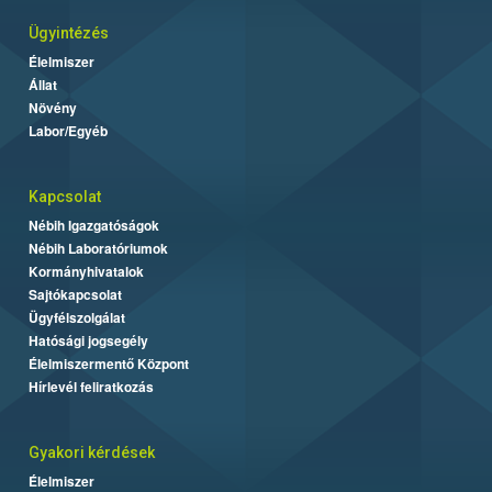
Ügyintézés
Élelmiszer
Állat
Növény
Labor/Egyéb
Kapcsolat
Nébih Igazgatóságok
Nébih Laboratóriumok
Kormányhivatalok
Sajtókapcsolat
Ügyfélszolgálat
Hatósági jogsegély
Élelmiszermentő Központ
Hírlevél feliratkozás
Gyakori kérdések
Élelmiszer