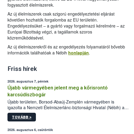
fogyasztott élelmiszerek.
Az új élelmiszerek csak szigorú engedélyeztetési eljárást
követően hozhatók forgalomba az EU területén.
Engedélyezésüket – a gyártó vagy forgalmazó kérelmére – az
Európai Bizottság végzi, a tagállamok szoros
közreműködésével.
Az új élelmiszerekről és az engedélyezés folyamatáról bővebb
információk találhatóak a Nébih
honlapján
.
Friss hírek
2026. augusztus 7, péntek
Újabb vármegyében jelent meg a kőrisrontó
karcsúdíszbogár
Újabb területen, Borsod-Abaúj-Zemplén vármegyében is
igazolta a Nemzeti Élelmiszerlánc-biztonsági Hivatal (Nébih) a
kőrisrontó karcsúdíszbogár (Agrilus planipennis) jelenlétét. A
TOVÁBB >
kártevőt nem csak színcsapdában találták meg, de már fertőzött
fában is azonosították. A növényvédelmi szakemberek folytatják
az intenzív felderítést, emellett az intézkedéseket a szlovák
2026. augusztus 6, csütörtök