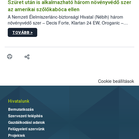
hatósággal is összehangolják a terjedés megállítása érdekében.
Szüret után is alkalmazható három növényvédő szer
az amerikai szőlőkabóca ellen
A Nemzeti Élelmiszerlánc-biztonsági Hivatal (Nébih) három
növényvédő szer – Decis Forte, Klartan 24 EW, Oroganic –
engedélyokiratát módosította, így azok a szüretet követően,
TOVÁBB >
egészen a vesszőérettség (BBCH 91) stádiumáig
felhasználhatóak a szőlőben. A kiterjesztések célja, hogy a korai
érésű szőlőkben is legyen lehetőség a károsító elleni további
védekezésre. Az Oroganic készítmény kis kiszerelésben kiskerti
felhasználók számára is elérhető és ökológiai termesztésben is
engedélyezett.
Cookie beállítások
Hivatalunk
Bemutatkozás
Szervezeti felépítés
Gazdálkodási adatok
Felügyeleti szervünk
Projektek