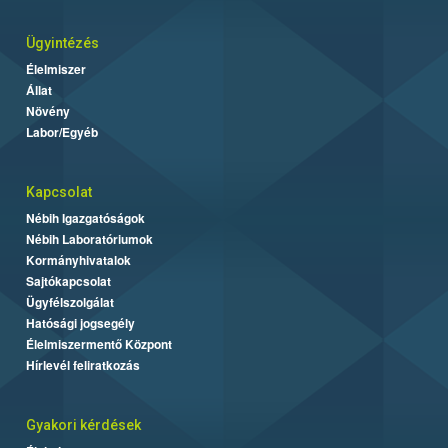
Ügyintézés
Élelmiszer
Állat
Növény
Labor/Egyéb
Kapcsolat
Nébih Igazgatóságok
Nébih Laboratóriumok
Kormányhivatalok
Sajtókapcsolat
Ügyfélszolgálat
Hatósági jogsegély
Élelmiszermentő Központ
Hírlevél feliratkozás
Gyakori kérdések