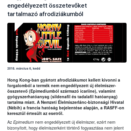
engedélyezett összetevőket
tartalmazó afrodiziákumból
2018. március 6, kedd
Hong Kong-ban gyártott afrodiziákumot kellett kivonni a
forgalomból a termék nem engedélyezett új élelmiszer-
összetevő (
Epimediumból származó icariine), valamint
gyógyszerhatóanyag (sildenafil és tadalafil hatóanyag)
tartalma miatt. A Nemzeti Élelmiszerlánc-biztonsági Hivatal
(Nébih) a francia hatóság bejelentése alapján, a RASFF-on
keresztül értesült az esetről.
Az
Epimedium
nem engedélyezett új élelmiszer, ezért nem
bizonyított, hogy élelmiszerként történő fogyasztása nem jelent