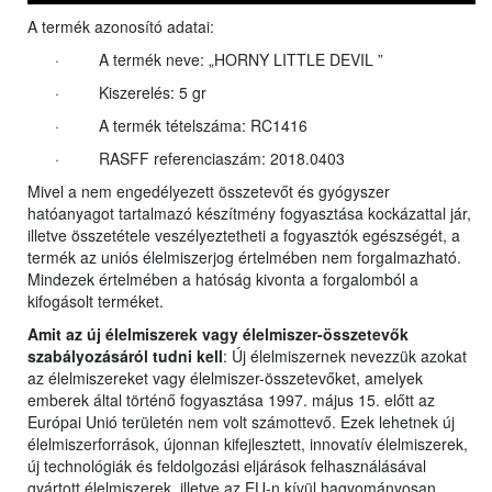
A termék azonosító adatai:
· A termék neve: „HORNY LITTLE DEVIL ”
· Kiszerelés: 5 gr
· A termék tételszáma: RC1416
· RASFF referenciaszám: 2018.0403
Mivel a nem engedélyezett összetevőt és gyógyszer
hatóanyagot tartalmazó készítmény fogyasztása kockázattal jár,
illetve összetétele veszélyeztetheti a fogyasztók egészségét, a
termék az uniós élelmiszerjog értelmében nem forgalmazható.
Mindezek értelmében a hatóság kivonta a forgalomból a
kifogásolt terméket.
Amit az új élelmiszerek vagy
élelmiszer-összetevők
szabályozásáról tudni kell
: Új élelmiszernek nevezzük azokat
az élelmiszereket vagy élelmiszer-összetevőket, amelyek
emberek által történő fogyasztása 1997. május 15. előtt az
Európai Unió területén nem volt számottevő. Ezek lehetnek új
élelmiszerforrások, újonnan kifejlesztett, innovatív élelmiszerek,
új technológiák és feldolgozási eljárások felhasználásával
gyártott élelmiszerek, illetve az EU-n kívül hagyományosan