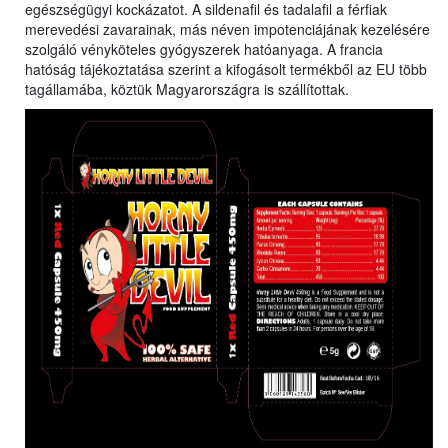
egészségügyi kockázatot. A sildenafil és tadalafil a férfiak
merevedési zavarainak, más néven impotenciájának kezelésére
szolgáló vényköteles gyógyszerek hatóanyaga. A francia
hatóság tájékoztatása szerint a kifogásolt termékből az EU több
tagállamába, köztük Magyarországra is szállítottak.