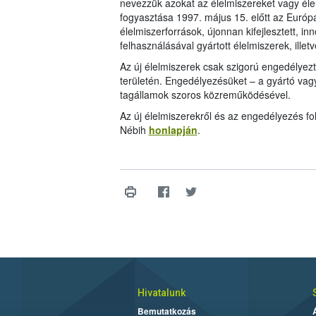
nevezzük azokat az élelmiszereket vagy éle
fogyasztása 1997. május 15. előtt az Európa
élelmiszerforrások, újonnan kifejlesztett, in
felhasználásával gyártott élelmiszerek, ill
Az új élelmiszerek csak szigorú engedélyez
területén. Engedélyezésüket – a gyártó vag
tagállamok szoros közreműködésével.
Az új élelmiszerekről és az engedélyezés fo
Nébih
honlapján
.
Hivatalunk
Bemutatkozás