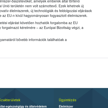
lmiszer-összetevőket, amelyek emberek által történő
i Unió területén nem volt számottevő. Ezek lehetnek új
novatív élelmiszerek, új technológiák és feldolgozási eljárások
etve az EU-n kívül hagyományosan fogyasztott élelmiszerek.
tetési eljárást követően hozhatók forgalomba az EU
y forgalmazó kérelmére – az Európai Bizottság végzi, a
lyamatáról bővebb információk találhatóak a
Szakterületek
Ügyintézés
Állat-egészségügy és állatvédelem
Élelmiszer