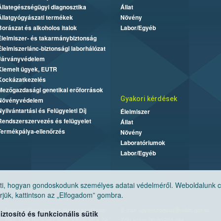
Állategészségügyi diagnosztika
Állat
Állatgyógyászati termékek
Növény
Borászat és alkoholos italok
Labor/Egyéb
Élelmiszer- és takarmánybiztonság
Élelmiszerlánc-biztonsági laborhálózat
Járványvédelem
Kiemelt ügyek, EUTR
Kockázatkezelés
Mezőgazdasági genetikai erőforrások
Gyakori kérdések
Növényvédelem
Nyilvántartási és Felügyeleti Díj
Élelmiszer
Rendszerszervezés és felügyelet
Állat
Termékpálya-ellenőrzés
Növény
Laboratóriumok
Labor/Egyéb
, hogyan gondoskodunk személyes adatai védelméről. Weboldalunk cook
jük, kattintson az „Elfogadom” gombra.
Nemzeti Élelmiszerlánc-biztonsági Hivatal
E-mail:
ugyfelszolgalat@nebih.gov.hu
tosító és funkcionális sütik
Cím: 1024 Budapest, Keleti Károly utca. 24.
Zöld szám: 06-80/263-244