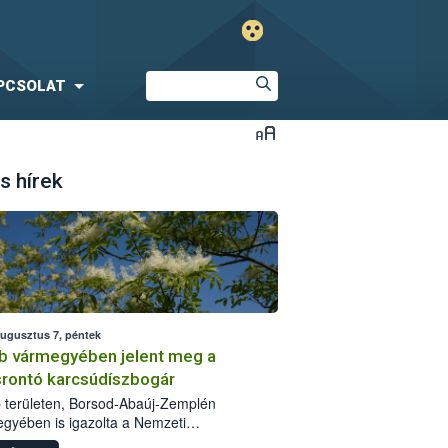
PCSOLAT
s hírek
augusztus 7, péntek
b vármegyében jelent meg a
srontó karcsúdíszbogár
 területen, Borsod-Abaúj-Zemplén
gyében is igazolta a Nemzeti
iszerlánc-biztonsági Hivatal (Nébih) a