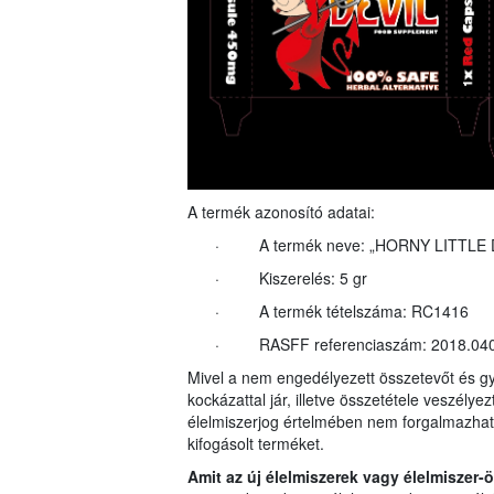
A termék azonosító adatai:
· A termék neve: „HORNY LITTLE D
· Kiszerelés: 5 gr
· A termék tételszáma: RC1416
· RASFF referenciaszám: 2018.04
Mivel a nem engedélyezett összetevőt és g
kockázattal jár, illetve összetétele veszély
élelmiszerjog értelmében nem forgalmazhat
kifogásolt terméket.
Amit az új élelmiszerek vagy
élelmiszer-