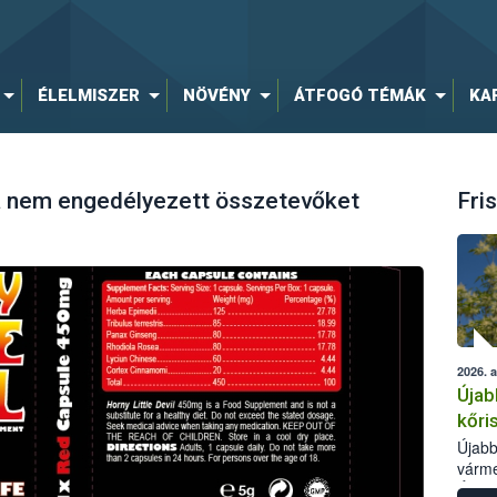
ÉLELMISZER
NÖVÉNY
ÁTFOGÓ TÉMÁK
KA
a nem engedélyezett összetevőket
Fris
2026. 
Újab
kőri
Újabb
várme
Élelm