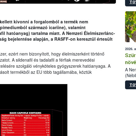
TO
kőris
jelen
talál
azono
ellett kivonni a forgalomból a termék nem
folyta
pimediumból származó icariine), valamint
intéz
fil hatóanyag) tartalma miatt. A Nemzeti Élelmiszerlánc-
össze
óság bejelentése alapján, a RASFF-on keresztül értesült
érdek
2026. 
er, ezért nem bizonyított, hogy élelmiszerként történő
Szür
ot. A sildenafil és tadalafil a férfiak merevedési
növé
elésére szolgáló vényköteles gyógyszerek hatóanyaga. A
szől
A Nem
ogásolt termékből az EU több tagállamába, köztük
(Nébi
Klart
TO
módos
egész
felha
célja
lehet
Az Or
felha
terme