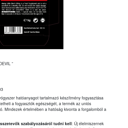
EVIL ”
03
yógyszer hatóanyagot tartalmazó készítmény fogyasztása
eztetheti a fogyasztók egészségét, a termék az uniós
ó. Mindezek értelmében a hatóság kivonta a forgalomból a
összetevők szabályozásáról tudni kell
: Új élelmiszernek