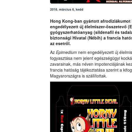
2018. március 6, kedd
Hong Kong-ban gyártott afrodiziákumot k
engedélyezett új élelmiszer-összetevő (
E
gyógyszerhatóanyag (sildenafil és tadala
biztonsági Hivatal (Nébih) a francia hat
az esetről.
Az
Epimedium
nem engedélyezett új élelmisz
fogyasztása nem jelent egészségügyi kockázat
zavarainak, más néven impotenciájának kez
francia hatóság tájékoztatása szerint a kif
Magyarországra is szállítottak.