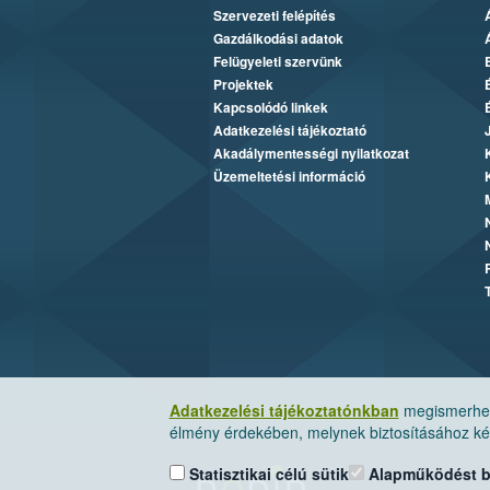
Szervezeti felépítés
Gazdálkodási adatok
Felügyeleti szervünk
Projektek
Kapcsolódó linkek
Adatkezelési tájékoztató
Akadálymentességi nyilatkozat
Üzemeltetési információ
Adatkezelési tájékoztatónkban
megismerheti
élmény érdekében, melynek biztosításához kér
Statisztikai célú sütik
Alapműködést biz