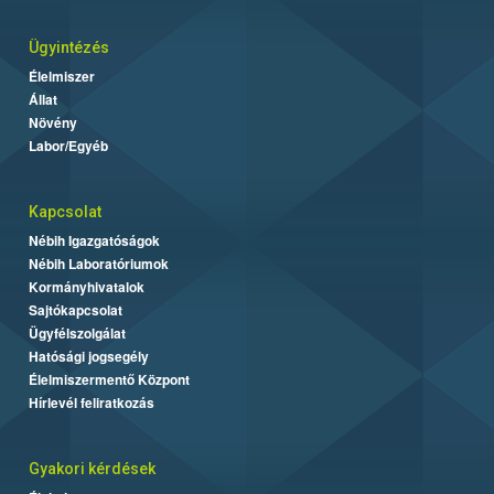
Ügyintézés
Élelmiszer
Állat
Növény
Labor/Egyéb
Kapcsolat
Nébih Igazgatóságok
Nébih Laboratóriumok
Kormányhivatalok
Sajtókapcsolat
Ügyfélszolgálat
Hatósági jogsegély
Élelmiszermentő Központ
Hírlevél feliratkozás
Gyakori kérdések