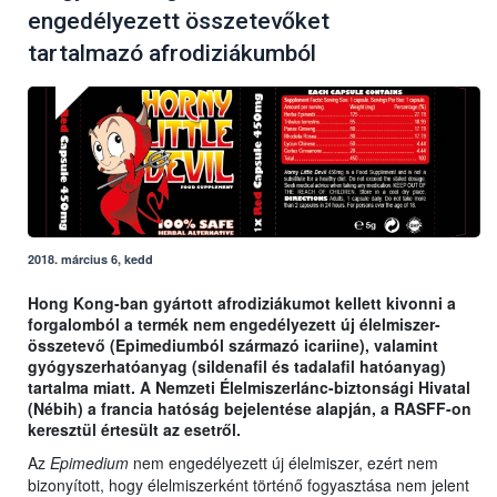
engedélyezett összetevőket
tartalmazó afrodiziákumból
2018. március 6, kedd
Hong Kong-ban gyártott afrodiziákumot kellett kivonni a
forgalomból a termék nem engedélyezett új élelmiszer-
összetevő (
Epimediumból származó icariine), valamint
gyógyszerhatóanyag (sildenafil és tadalafil hatóanyag)
tartalma miatt. A Nemzeti Élelmiszerlánc-biztonsági Hivatal
(Nébih) a francia hatóság bejelentése alapján, a RASFF-on
keresztül értesült az esetről.
Az
Epimedium
nem engedélyezett új élelmiszer, ezért nem
bizonyított, hogy élelmiszerként történő fogyasztása nem jelent