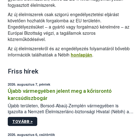
fogyasztott élelmiszerek.
Az új élelmiszerek csak szigorú engedélyeztetési eljárást
követően hozhatók forgalomba az EU területén.
Engedélyezésüket – a gyártó vagy forgalmazó kérelmére – az
Európai Bizottság végzi, a tagállamok szoros
közreműködésével.
Az új élelmiszerekről és az engedélyezés folyamatáról bővebb
információk találhatóak a Nébih
honlapján
.
Friss hírek
2026. augusztus 7, péntek
Újabb vármegyében jelent meg a kőrisrontó
karcsúdíszbogár
Újabb területen, Borsod-Abaúj-Zemplén vármegyében is
igazolta a Nemzeti Élelmiszerlánc-biztonsági Hivatal (Nébih) a
kőrisrontó karcsúdíszbogár (Agrilus planipennis) jelenlétét. A
TOVÁBB >
kártevőt nem csak színcsapdában találták meg, de már fertőzött
fában is azonosították. A növényvédelmi szakemberek folytatják
az intenzív felderítést, emellett az intézkedéseket a szlovák
2026. augusztus 6, csütörtök