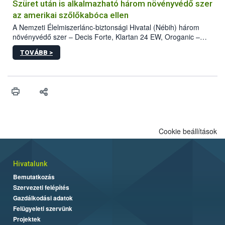
hatósággal is összehangolják a terjedés megállítása érdekében.
Szüret után is alkalmazható három növényvédő szer
az amerikai szőlőkabóca ellen
A Nemzeti Élelmiszerlánc-biztonsági Hivatal (Nébih) három
növényvédő szer – Decis Forte, Klartan 24 EW, Oroganic –
engedélyokiratát módosította, így azok a szüretet követően,
TOVÁBB >
egészen a vesszőérettség (BBCH 91) stádiumáig
felhasználhatóak a szőlőben. A kiterjesztések célja, hogy a korai
érésű szőlőkben is legyen lehetőség a károsító elleni további
védekezésre. Az Oroganic készítmény kis kiszerelésben kiskerti
felhasználók számára is elérhető és ökológiai termesztésben is
engedélyezett.
Cookie beállítások
Hivatalunk
Bemutatkozás
Szervezeti felépítés
Gazdálkodási adatok
Felügyeleti szervünk
Projektek