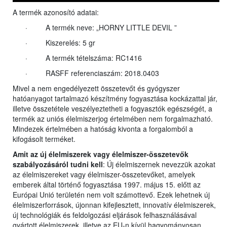
A termék azonosító adatai:
· A termék neve: „HORNY LITTLE DEVIL ”
· Kiszerelés: 5 gr
· A termék tételszáma: RC1416
· RASFF referenciaszám: 2018.0403
Mivel a nem engedélyezett összetevőt és gyógyszer
hatóanyagot tartalmazó készítmény fogyasztása kockázattal jár,
illetve összetétele veszélyeztetheti a fogyasztók egészségét, a
termék az uniós élelmiszerjog értelmében nem forgalmazható.
Mindezek értelmében a hatóság kivonta a forgalomból a
kifogásolt terméket.
Amit az új élelmiszerek vagy
élelmiszer-összetevők
szabályozásáról tudni kell
: Új élelmiszernek nevezzük azokat
az élelmiszereket vagy élelmiszer-összetevőket, amelyek
emberek által történő fogyasztása 1997. május 15. előtt az
Európai Unió területén nem volt számottevő. Ezek lehetnek új
élelmiszerforrások, újonnan kifejlesztett, innovatív élelmiszerek,
új technológiák és feldolgozási eljárások felhasználásával
gyártott élelmiszerek, illetve az EU-n kívül hagyományosan