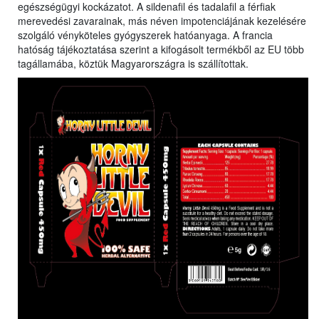
egészségügyi kockázatot. A sildenafil és tadalafil a férfiak
merevedési zavarainak, más néven impotenciájának kezelésére
szolgáló vényköteles gyógyszerek hatóanyaga. A francia
hatóság tájékoztatása szerint a kifogásolt termékből az EU több
tagállamába, köztük Magyarországra is szállítottak.