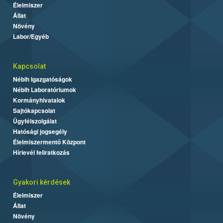
Élelmiszer
Állat
Növény
Labor/Egyéb
Kapcsolat
Nébih Igazgatóságok
Nébih Laboratóriumok
Kormányhivatalok
Sajtókapcsolat
Ügyfélszolgálat
Hatósági jogsegély
Élelmiszermentő Központ
Hírlevél feliratkozás
Gyakori kérdések
Élelmiszer
Állat
Növény