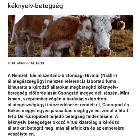
kéknyelv-betegség
2014. október 14, kedd
A Nemzeti Élelmiszerlánc-biztonsági Hivatal (NÉBIH)
állategészségügyi nemzeti referencia laboratóriuma
kimutatta a kérődző állatokat megbetegítő kéknyelv-
betegség előfordulását Csongrád megye déli részén. Mint
ismert, szeptember végén a hatóság szigorított
állategészségügyi intézkedéseket rendelt el, Csongrád és
Békés megye egyes járásaiban megfigyelési zónát állított
fel a Dél-Európából terjedő betegség felderítésére. A
kéknyelv betegséget okozó vírus kizárólag a kérődző
állatokat betegíti meg, más állatfajokra és az emberekre
veszélytelen.