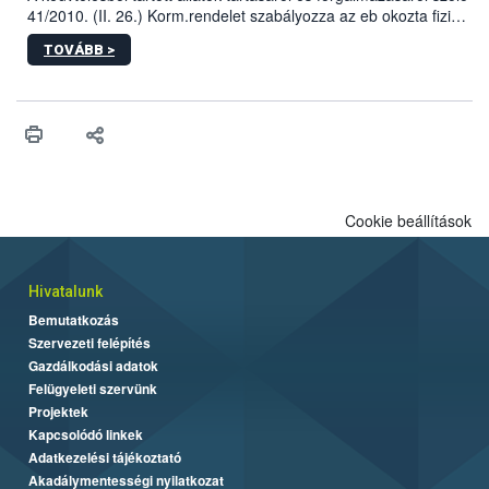
41/2010. (II. 26.) Korm.rendelet szabályozza az eb okozta fizikai
sérülés, illetve ennek veszélye keletkezésekor felmerülő
TOVÁBB >
hatósági feladatokat, valamint a veszélyes eb tartását és annak
engedélyezését. Ezen eljárások során szükség esetén be kell
vonni az ebek viselkedésének megítélésében jártas szakértőt.
Cookie beállítások
Hivatalunk
Bemutatkozás
Szervezeti felépítés
Gazdálkodási adatok
Felügyeleti szervünk
Projektek
Kapcsolódó linkek
Adatkezelési tájékoztató
Akadálymentességi nyilatkozat