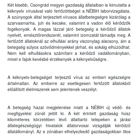
Két kisebb, Csongrád megyei gazdaság állataiban is kimutatta a
kéknyelv vírusával való fertőzöttséget a NÉBIH laborvizsgálata.
A szúnyogok által terjesztett vírusos állatbetegségre kizárólag a
szarvasmarha, juh és kecske, valamint a vadon élő kérődzők
fogékonyak. A magas lázzal járó betegség a kérődző állatok
nyelvét, emésztőrendszerét, valamint izomzatát támadja meg. A
fertőzött állatoknál az elhullási arány viszonylag alacsony, ám a
betegség súlyos szövődményekkel járhat, és sokáig elhúzódhat.
Nem kell elhullásokra számítani a kérődző vadállományban,
mivel e fajok kevésbé érzékenyek a kéknyelvűségre.
A kéknyelv-betegséget terjesztő vírus az emberi egészségre
ártalmatlan. Az emberre az esetlegesen fertőzött állatokból
előállított élelmiszerek sem jelentenek veszélyt.
A betegség hazai megjelenése miatt a NÉBIH új védő- és
megfigyelési zónát jelölt ki. A két érintett gazdaság húsz
kilométeres körzetében lévő állattartó telepeken a járási
állategészségügyi hivatalok állatorvosai vizsgálják kérődző
állatállományt. Az e zónában elhelyezkedő gazdaságokban tilos