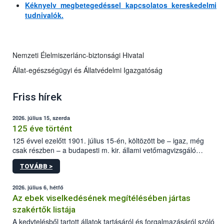
Kéknyelv megbetegedéssel kapcsolatos kereskedelmi
tudnivalók.
Nemzeti Élelmiszerlánc-biztonsági Hivatal
Állat-egészségügyi és Állatvédelmi Igazgatóság
Friss hírek
2026. július 15, szerda
125 éve történt
125 évvel ezelőtt 1901. július 15-én, költözött be – igaz, még
csak részben – a budapesti m. kir. állami vetőmagvizsgáló
állomás a Kis Rókus utca 15. szám alatti, Czigler Győző által
TOVÁBB >
tervezett új épületébe.
2026. július 6, hétfő
Az ebek viselkedésének megítélésében jártas
szakértők listája
A kedvtelésből tartott állatok tartásáról és forgalmazásáról szóló