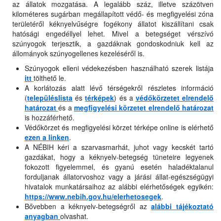
az állatok mozgatása. A legalább száz, illetve százötven
kilométeres sugárban megállapított védő- és megfigyelési zóna
területéről kéknyelvűségre fogékony állatot kiszállítani csak
hatósági engedéllyel lehet. Mivel a betegséget vérszívó
szúnyogok terjesztik, a gazdáknak gondoskodniuk kell az
állományok szúnyogellenes kezeléséről is.
Szúnyogok elleni védekezésben használható szerek listája
itt
tölthető le.
A korlátozás alatt lévő térségekről részletes információ
(
településlista
és
térképek
) és a
védőkörzetet elrendelő
határozat
és a
megfigyelési körzetet elrendelő határozat
is hozzáférhető.
Védőkörzet és megfigyelési körzet térképe online is elérhető
ezen a linken
.
A NÉBIH kéri a szarvasmarhát, juhot vagy kecskét tartó
gazdákat, hogy a kéknyelv-betegség tüneteire legyenek
fokozott figyelemmel, és gyanú esetén haladéktalanul
forduljanak állatorvoshoz vagy a járási állat-egészségügyi
hivatalok munkatársaihoz az alábbi elérhetőségek egyikén:
https://www.nebih.gov.hu/elerhetosegek
.
Bővebben a kéknyelv-betegségről az
alábbi tájékoztató
anyagban
olvashat.