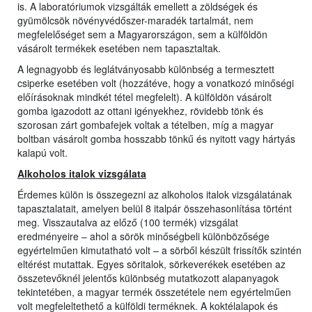
is. A laboratóriumok vizsgálták emellett a zöldségek és
gyümölcsök növényvédőszer-maradék tartalmát, nem
megfelelőséget sem a Magyarországon, sem a külföldön
vásárolt termékek esetében nem tapasztaltak.
A legnagyobb és leglátványosabb különbség a termesztett
csiperke esetében volt (hozzátéve, hogy a vonatkozó minőségi
előírásoknak mindkét tétel megfelelt). A külföldön vásárolt
gomba igazodott az ottani igényekhez, rövidebb tönk és
szorosan zárt gombafejek voltak a tételben, míg a magyar
boltban vásárolt gomba hosszabb tönkű és nyitott vagy hártyás
kalapú volt.
Alkoholos italok vizsgálata
Érdemes külön is összegezni az alkoholos italok vizsgálatának
tapasztalatait, amelyen belül 8 italpár összehasonlítása történt
meg. Visszautalva az előző (100 termék) vizsgálat
eredményeire – ahol a sörök minőségbeli különbözősége
egyértelműen kimutatható volt – a sörből készült frissítők szintén
eltérést mutattak. Egyes söritalok, sörkeverékek esetében az
összetevőknél jelentős különbség mutatkozott alapanyagok
tekintetében, a magyar termék összetétele nem egyértelműen
volt megfeleltethető a külföldi terméknek. A koktélalapok és