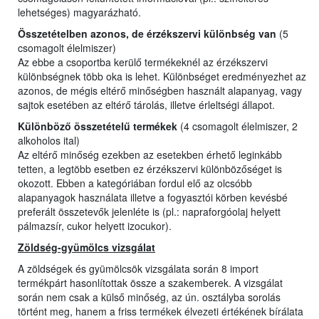
lehetséges) magyarázható.
Összetételben azonos, de érzékszervi különbség van
(5
csomagolt élelmiszer)
Az ebbe a csoportba kerülő termékeknél az érzékszervi
különbségnek több oka is lehet. Különbséget eredményezhet az
azonos, de mégis eltérő minőségben használt alapanyag, vagy
sajtok esetében az eltérő tárolás, illetve érleltségi állapot.
Különböző összetételű termékek
(4 csomagolt élelmiszer, 2
alkoholos ital)
Az eltérő minőség ezekben az esetekben érhető leginkább
tetten, a legtöbb esetben ez érzékszervi különbözőséget is
okozott. Ebben a kategóriában fordul elő az olcsóbb
alapanyagok használata illetve a fogyasztói körben kevésbé
preferált összetevők jelenléte is (pl.: napraforgóolaj helyett
pálmazsír, cukor helyett izocukor).
Zöldség-gyümölcs vizsgálat
A zöldségek és gyümölcsök vizsgálata során 8 import
termékpárt hasonlítottak össze a szakemberek. A vizsgálat
során nem csak a külső minőség, az ún. osztályba sorolás
történt meg, hanem a friss termékek élvezeti értékének bírálata