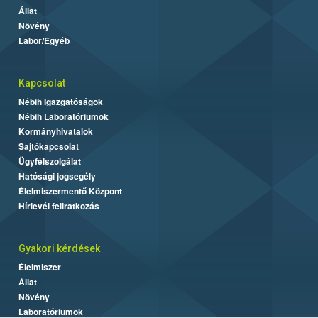
Állat
Növény
Labor/Egyéb
Kapcsolat
Nébih Igazgatóságok
Nébih Laboratóriumok
Kormányhivatalok
Sajtókapcsolat
Ügyfélszolgálat
Hatósági jogsegély
Élelmiszermentő Központ
Hírlevél feliratkozás
Gyakori kérdések
Élelmiszer
Állat
Növény
Laboratóriumok