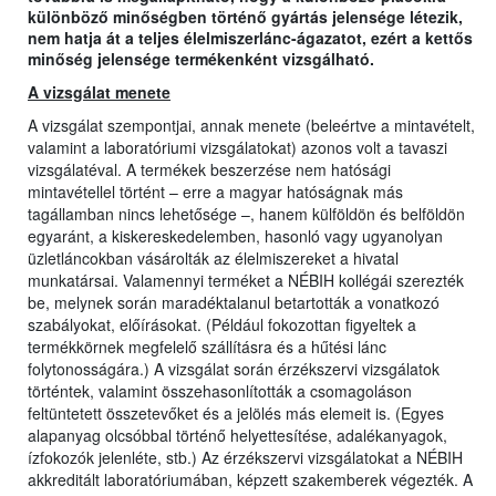
különböző minőségben történő gyártás jelensége létezik,
nem hatja át a teljes élelmiszerlánc-ágazatot, ezért a kettős
minőség jelensége termékenként vizsgálható.
A vizsgálat menete
A vizsgálat szempontjai, annak menete (beleértve a mintavételt,
valamint a laboratóriumi vizsgálatokat) azonos volt a tavaszi
vizsgálatéval. A termékek beszerzése nem hatósági
mintavétellel történt – erre a magyar hatóságnak más
tagállamban nincs lehetősége –, hanem külföldön és belföldön
egyaránt, a kiskereskedelemben, hasonló vagy ugyanolyan
üzletláncokban vásárolták az élelmiszereket a hivatal
munkatársai. Valamennyi terméket a NÉBIH kollégái szerezték
be, melynek során maradéktalanul betartották a vonatkozó
szabályokat, előírásokat. (Például fokozottan figyeltek a
termékkörnek megfelelő szállításra és a hűtési lánc
folytonosságára.) A vizsgálat során érzékszervi vizsgálatok
történtek, valamint összehasonlították a csomagoláson
feltüntetett összetevőket és a jelölés más elemeit is. (Egyes
alapanyag olcsóbbal történő helyettesítése, adalékanyagok,
ízfokozók jelenléte, stb.) Az érzékszervi vizsgálatokat a NÉBIH
akkreditált laboratóriumában, képzett szakemberek végezték. A