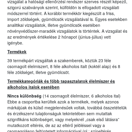
vizsgálat a hatósági ellenőrzési rendszer szerves részét képező,
szigorú szabványok szerint, külföldön is elfogadott vizsgálati
módszerrel történt. A korábbi termékkör kiegészült a friss,
import zöldségek, gyümölcsök vizsgálatával is. Egyes esetekben
analitikai vizsgálatok, illetve gyümölcsök esetében
növényvédőszer-maradék vizsgálatok is történtek. A vizsgálat és
az eredmények értékelése 2 hónapot (június-július) vett
igénybe.
Termékek
39 termékpárt vizsgáltak a szakemberek, köztük 23 féle
csomagolt élelmiszert, 8 féle alkoholos italt (koktél alap) és 8
féle zöldséget, illetve gyümölcsöt.
Termékkategóriák és főbb tapasztalatok élelmiszer és
alkoholos italok esetében
Nincs különbség
(14 csomagolt élelmiszer, 6 alkoholos ital)
Ebbe a csoportba kerültek azok a termékek, melyek azonos
márkájúak és külső megjelenésűek voltak, továbbá összetételük
és érzékszervi tulajdonságuk tekintetében sem mutattak
szignifikáns különbséget, vagy melyeknél „csak első látásra”
mutatkozott eltérés, de az az eltérő jelöléssel vagy a
csomagoláson feltüntetett információval (pl.: színeltérés