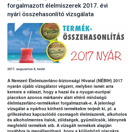
forgalmazott élelmiszerek 2017. évi
nyári összehasonlító vizsgálata
2017. augusztus 8, kedd
A Nemzeti Élelmiszerlánc-biztonsági Hivatal (NÉBIH) 2017
nyarán újabb vizsgálatot végzett, melyben ismét arra
kereste a választ, hogy a hazai és a nyugat-európai
piacokon azonos márkanév alatt eltérő minőségű
élelmiszerlánc-termékeket forgalmaznak-e. A jelenlegi
vizsgálat a nyárhoz köthető termékekre terjedt ki, pl. a
grillezéshez kapcsolódó csomagolt élelmiszerek, alkoholos
és alkoholmentes italok, zöldségek, gyümölcsök, idénynek
megfelelő termékek stb. A vizsgált termékek alapján
továbbra is megállapítható, hogy a különböző piacokra