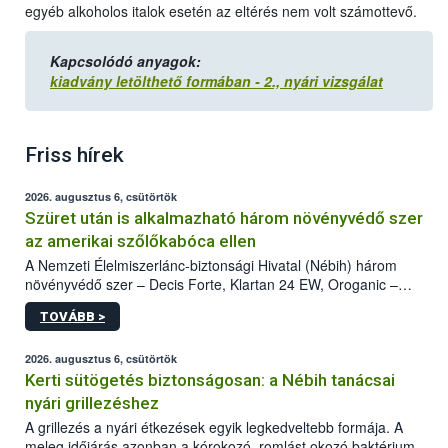
egyéb alkoholos italok esetén az eltérés nem volt számottevő.
Kapcsolódó anyagok:
kiadvány letölthető formában - 2., nyári vizsgálat
Friss hírek
2026. augusztus 6, csütörtök
Szüret után is alkalmazható három növényvédő szer
az amerikai szőlőkabóca ellen
A Nemzeti Élelmiszerlánc-biztonsági Hivatal (Nébih) három
növényvédő szer – Decis Forte, Klartan 24 EW, Oroganic –
engedélyokiratát módosította, így azok a szüretet követően,
TOVÁBB >
egészen a vesszőérettség (BBCH 91) stádiumáig
felhasználhatóak a szőlőben. A kiterjesztések célja, hogy a korai
érésű szőlőkben is legyen lehetőség a károsító elleni további
2026. augusztus 6, csütörtök
védekezésre. Az Oroganic készítmény kis kiszerelésben kiskerti
Kerti sütögetés biztonságosan: a Nébih tanácsai
felhasználók számára is elérhető és ökológiai termesztésben is
nyári grillezéshez
engedélyezett.
A grillezés a nyári étkezések egyik legkedveltebb formája. A
meleg időjárás azonban a kórokozó, romlást okozó baktériumok