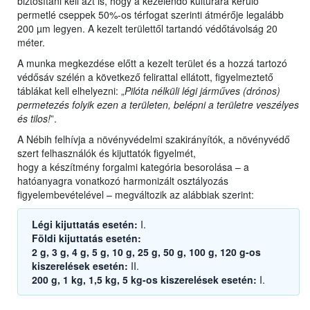
biztosítani kell azt is, hogy a kezelendő kultúrára kerülő
permetlé cseppek 50%-os térfogat szerinti átmérője legalább
200 µm legyen. A kezelt területtől tartandó védőtávolság 20
méter.
A munka megkezdése előtt a kezelt terület és a hozzá tartozó
védősáv szélén a következő felirattal ellátott, figyelmeztető
táblákat kell elhelyezni: „
Pilóta nélküli légi járműves (drónos)
permetezés folyik ezen a területen, belépni a területre veszélyes
és tilos!
”.
A Nébih felhívja a növényvédelmi szakirányítók, a növényvédő
szert felhasználók és kijuttatók figyelmét,
hogy a készítmény forgalmi kategória besorolása – a
hatóanyagra vonatkozó harmonizált osztályozás
figyelembevételével – megváltozik az alábbiak szerint:
Légi kijuttatás esetén:
I.
Földi kijuttatás esetén:
2 g, 3 g, 4 g, 5 g, 10 g, 25 g, 50 g, 100 g, 120 g-os
kiszerelések esetén:
II.
200 g, 1 kg, 1,5 kg, 5 kg-os kiszerelések esetén:
I.