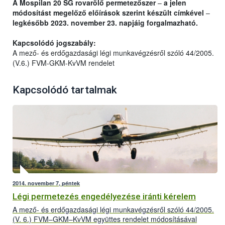
A Mospilan 20 SG rovarölő permetezőszer
–
a jelen
módosítást megelőző előírások szerint készült címkével
–
legkésőbb 2023. november 23. napjáig forgalmazható.
Kapcsolódó jogszabály:
A mező- és erdőgazdasági légi munkavégzésről szóló 44/2005.
(V.6.) FVM-GKM-KvVM rendelet
Kapcsolódó tartalmak
2014. november 7, péntek
Légi permetezés engedélyezése iránti kérelem
A mező- és erdőgazdasági légi munkavégzésről szóló 44/2005.
(V. 6.) FVM–GKM–KvVM együttes rendelet módosításával