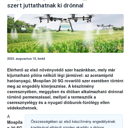
szert juttathatnak ki drónnal
2023. augusztus 15, kedd
Elérhető az első növényvédő szer hazánkban, mely már
kijuttatható pilóta nélküli légi járművel: az acetamiprid
hatóanyagú, Mospilan 20 SG rovarölő szer esetében történt
meg az engedély kiterjesztése. A készítmény
cseresznyében, meggyben és dióban alkalmazható drónnal
történő permetezéssel, mellyel a termesztők a
cseresznyelégy és a nyugati dióburok-fúrólégy ellen
védekezhetnek.
A
Összességében az első készítmény engedélyének
Mospila
kiadásával elhárult minden akadály a drónos
n 20 SG