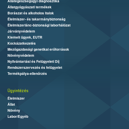
Állategészségügyi diagnosztika
Állatgyógyászati termékek
Borászat és alkoholos italok
Élelmiszer- és takarmánybiztonság
Élelmiszerlánc-biztonsági laborhálózat
Járványvédelem
Kiemelt ügyek, EUTR
Kockázatkezelés
Mezőgazdasági genetikai erőforrások
Növényvédelem
Nyilvántartási és Felügyeleti Díj
Rendszerszervezés és felügyelet
Termékpálya-ellenőrzés
Ügyintézés
Élelmiszer
Állat
Növény
Labor/Egyéb