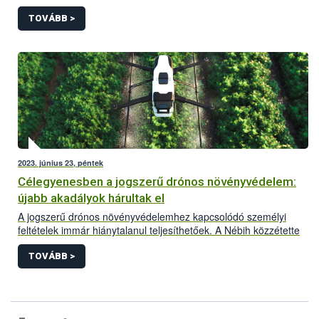
hazánkban kérelem alapján megvalósítható a légi úton történő
növényvédő szer kijuttatás, az alábbi feltételek szerint.
TOVÁBB >
2023. június 23, péntek
Célegyenesben a jogszerű drónos növényvédelem:
újabb akadályok hárultak el
A jogszerű drónos növényvédelemhez kapcsolódó személyi
feltételek immár hiánytalanul teljesíthetőek. A Nébih közzétette
honlapján a növényvédelmi drónpilóták jegyzékét. Az
alábbiakban a drónos növényvédelemmel kapcsolatos aktuális
TOVÁBB >
helyzetkép és a legfontosabb tudnivalók olvashatóak.