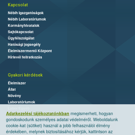
Kapcsolat
Nébih Igazgatóságok
Nébih Laboratóriumok
Kormányhivatalok
Sajtókapcsolat
Ügyfélszolgálat
Hatósági jogsegély
Élelmiszermentő Központ
Hírlevél feliratkozás
Gyakori kérdések
Élelmiszer
Állat
Növény
Laboratóriumok
Labor/Egyéb
Adatkezelési tájékoztatónkban
megismerheti, hogyan
gondoskodunk személyes adatai védelméről. Weboldalunk
cookie-kat (sütiket) használ a jobb felhasználói élmény
érdekében, melynek biztosításához kérjük, kattintson az