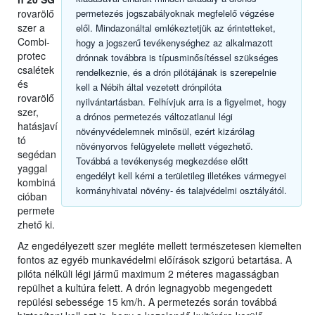
rovarölő
permetezés jogszabályoknak megfelelő végzése
szer a
elől. Mindazonáltal emlékeztetjük az érintetteket,
Combi-
hogy a jogszerű tevékenységhez az alkalmazott
protec
drónnak továbbra is típusminősítéssel szükséges
csalétek
rendelkeznie, és a drón pilótájának is szerepelnie
és
kell a Nébih által vezetett drónpilóta
rovarölő
nyilvántartásban. Felhívjuk arra is a figyelmet, hogy
szer,
a drónos permetezés változatlanul légi
hatásjaví
növényvédelemnek minősül, ezért kizárólag
tó
növényorvos felügyelete mellett végezhető.
segédan
Továbbá a tevékenység megkezdése előtt
yaggal
engedélyt kell kérni a területileg illetékes vármegyei
kombiná
kormányhivatal növény- és talajvédelmi osztályától.
cióban
permete
zhető ki.
Az engedélyezett szer megléte mellett természetesen kiemelten
fontos az egyéb munkavédelmi előírások szigorú betartása. A
pilóta nélküli légi jármű maximum 2 méteres magasságban
repülhet a kultúra felett. A drón legnagyobb megengedett
repülési sebessége 15 km/h. A permetezés során továbbá