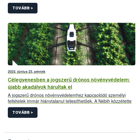
hazánkban kérelem alapján megvalósítható a légi úton történő
növényvédő szer kijuttatás, az alábbi feltételek szerint.
TOVÁBB >
2023. június 23, péntek
Célegyenesben a jogszerű drónos növényvédelem:
újabb akadályok hárultak el
A jogszerű drónos növényvédelemhez kapcsolódó személyi
feltételek immár hiánytalanul teljesíthetőek. A Nébih közzétette
honlapján a növényvédelmi drónpilóták jegyzékét. Az
alábbiakban a drónos növényvédelemmel kapcsolatos aktuális
TOVÁBB >
helyzetkép és a legfontosabb tudnivalók olvashatóak.