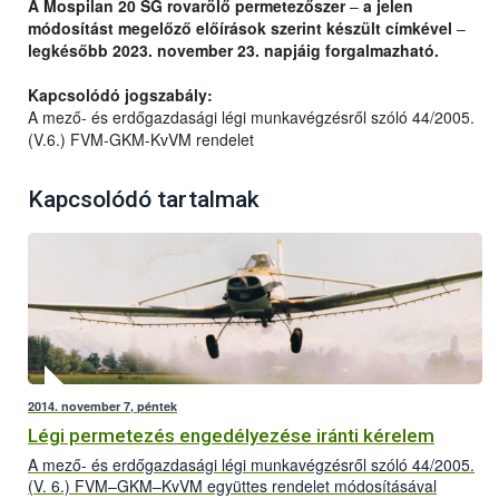
A Mospilan 20 SG rovarölő permetezőszer
–
a jelen
módosítást megelőző előírások szerint készült címkével
–
legkésőbb 2023. november 23. napjáig forgalmazható.
Kapcsolódó jogszabály:
A mező- és erdőgazdasági légi munkavégzésről szóló 44/2005.
(V.6.) FVM-GKM-KvVM rendelet
Kapcsolódó tartalmak
2014. november 7, péntek
Légi permetezés engedélyezése iránti kérelem
A mező- és erdőgazdasági légi munkavégzésről szóló 44/2005.
(V. 6.) FVM–GKM–KvVM együttes rendelet módosításával