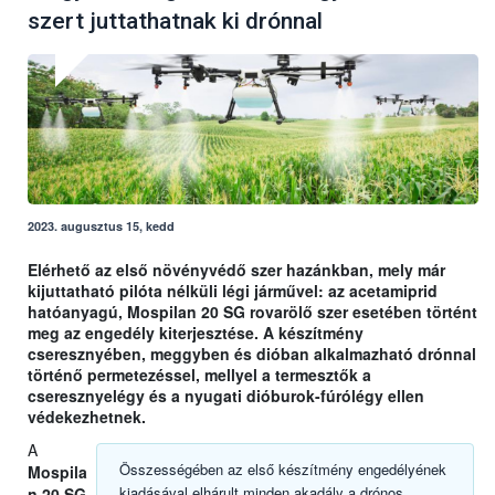
szert juttathatnak ki drónnal
2023. augusztus 15, kedd
Elérhető az első növényvédő szer hazánkban, mely már
kijuttatható pilóta nélküli légi járművel: az acetamiprid
hatóanyagú, Mospilan 20 SG rovarölő szer esetében történt
meg az engedély kiterjesztése. A készítmény
cseresznyében, meggyben és dióban alkalmazható drónnal
történő permetezéssel, mellyel a termesztők a
cseresznyelégy és a nyugati dióburok-fúrólégy ellen
védekezhetnek.
A
Összességében az első készítmény engedélyének
Mospila
kiadásával elhárult minden akadály a drónos
n 20 SG