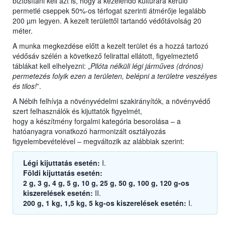
biztosítani kell azt is, hogy a kezelendő kultúrára kerülő
permetlé cseppek 50%-os térfogat szerinti átmérője legalább
200 µm legyen. A kezelt területtől tartandó védőtávolság 20
méter.
A munka megkezdése előtt a kezelt terület és a hozzá tartozó
védősáv szélén a következő felirattal ellátott, figyelmeztető
táblákat kell elhelyezni: „
Pilóta nélküli légi járműves (drónos)
permetezés folyik ezen a területen, belépni a területre veszélyes
és tilos!
”.
A Nébih felhívja a növényvédelmi szakirányítók, a növényvédő
szert felhasználók és kijuttatók figyelmét,
hogy a készítmény forgalmi kategória besorolása – a
hatóanyagra vonatkozó harmonizált osztályozás
figyelembevételével – megváltozik az alábbiak szerint:
Légi kijuttatás esetén:
I.
Földi kijuttatás esetén:
2 g, 3 g, 4 g, 5 g, 10 g, 25 g, 50 g, 100 g, 120 g-os
kiszerelések esetén:
II.
200 g, 1 kg, 1,5 kg, 5 kg-os kiszerelések esetén:
I.