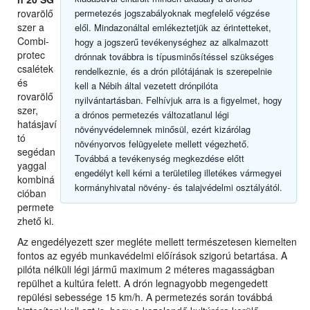
rovarölő
permetezés jogszabályoknak megfelelő végzése
szer a
elől. Mindazonáltal emlékeztetjük az érintetteket,
Combi-
hogy a jogszerű tevékenységhez az alkalmazott
protec
drónnak továbbra is típusminősítéssel szükséges
csalétek
rendelkeznie, és a drón pilótájának is szerepelnie
és
kell a Nébih által vezetett drónpilóta
rovarölő
nyilvántartásban. Felhívjuk arra is a figyelmet, hogy
szer,
a drónos permetezés változatlanul légi
hatásjaví
növényvédelemnek minősül, ezért kizárólag
tó
növényorvos felügyelete mellett végezhető.
segédan
Továbbá a tevékenység megkezdése előtt
yaggal
engedélyt kell kérni a területileg illetékes vármegyei
kombiná
kormányhivatal növény- és talajvédelmi osztályától.
cióban
permete
zhető ki.
Az engedélyezett szer megléte mellett természetesen kiemelten
fontos az egyéb munkavédelmi előírások szigorú betartása. A
pilóta nélküli légi jármű maximum 2 méteres magasságban
repülhet a kultúra felett. A drón legnagyobb megengedett
repülési sebessége 15 km/h. A permetezés során továbbá