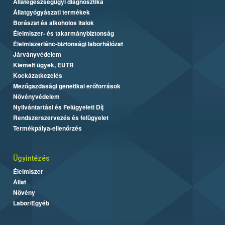
Állategészségügyi diagnosztika
Állatgyógyászati termékek
Borászat és alkoholos italok
Élelmiszer- és takarmánybiztonság
Élelmiszerlánc-biztonsági laborhálózat
Járványvédelem
Kiemelt ügyek, EUTR
Kockázatkezelés
Mezőgazdasági genetikai erőforrások
Növényvédelem
Nyilvántartási és Felügyeleti Díj
Rendszerszervezés és felügyelet
Termékpálya-ellenőrzés
Ügyintézés
Élelmiszer
Állat
Növény
Labor/Egyéb