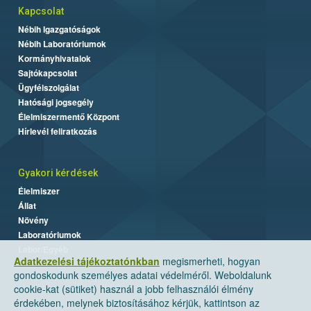
Kapcsolat
Nébih Igazgatóságok
Nébih Laboratóriumok
Kormányhivatalok
Sajtókapcsolat
Ügyfélszolgálat
Hatósági jogsegély
Élelmiszermentő Központ
Hírlevél feliratkozás
Gyakori kérdések
Élelmiszer
Állat
Növény
Laboratóriumok
Labor/Egyéb
Adatkezelési tájékoztatónkban
megismerheti, hogyan
gondoskodunk személyes adatai védelméről. Weboldalunk
cookie-kat (sütiket) használ a jobb felhasználói élmény
érdekében, melynek biztosításához kérjük, kattintson az