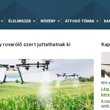
ÉLELMISZER
NÖVÉNY
ÁTFOGÓ TÉMÁK
KA
rovarölő szert juttathatnak ki
Kap
2014. 
Légi
kér
A mez
szóló