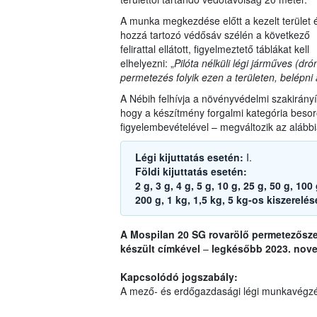
A munka megkezdése előtt a kezelt terület 
hozzá tartozó védősáv szélén a következő
felirattal ellátott, figyelmeztető táblákat kell
elhelyezni: „
Pilóta nélküli légi járműves (dró
permetezés folyik ezen a területen, belépni a
A Nébih felhívja a növényvédelmi szakirányít
hogy a készítmény forgalmi kategória beso
figyelembevételével – megváltozik az alábbi
Légi kijuttatás esetén:
I.
Földi kijuttatás esetén:
2 g, 3 g, 4 g, 5 g, 10 g, 25 g, 50 g, 10
200 g, 1 kg, 1,5 kg, 5 kg-os kiszerelé
A Mospilan 20 SG rovarölő permetezősz
készült címkével
–
legkésőbb 2023. nove
Kapcsolódó jogszabály:
A mező- és erdőgazdasági légi munkavégzé