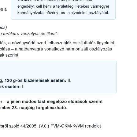
engedélyt kell kérni a területileg illetékes vármegyei
és a
kormányhivatal növény- és talajvédelmi osztályától.
nos)
 területre veszélyes és tilos!
”.
ók, a növényvédő szert felhasználók és kijuttatók figyelmét,
rolása – a hatóanyagra vonatkozó harmonizált osztályozás
ak szerint:
0 g, 120 g-os kiszerelések esetén:
II.
sek esetén:
I.
er
–
a jelen módosítást megelőző előírások szerint
mber 23. napjáig forgalmazható.
sről szóló 44/2005. (V.6.) FVM-GKM-KvVM rendelet