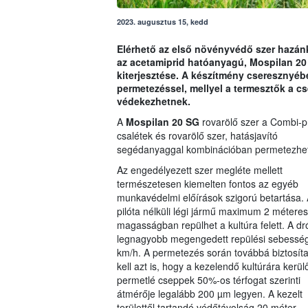
2023. augusztus 15, kedd
Elérhető az első növényvédő szer hazánkb
az acetamiprid hatóanyagú, Mospilan 20
kiterjesztése. A készítmény cseresznyé
permetezéssel, mellyel a termesztők a c
védekezhetnek.
A
Mospilan 20 SG
rovarölő szer a Combi-p
csalétek és rovarölő szer, hatásjavító
segédanyaggal kombinációban permetezhet
Az engedélyezett szer megléte mellett
természetesen kiemelten fontos az egyéb
munkavédelmi előírások szigorú betartása. 
pilóta nélküli légi jármű maximum 2 méteres
magasságban repülhet a kultúra felett. A dr
legnagyobb megengedett repülési sebessé
km/h. A permetezés során továbbá biztosíta
kell azt is, hogy a kezelendő kultúrára kerül
permetlé cseppek 50%-os térfogat szerinti
átmérője legalább 200 µm legyen. A kezelt
területtől tartandó védőtávolság 20 méter.