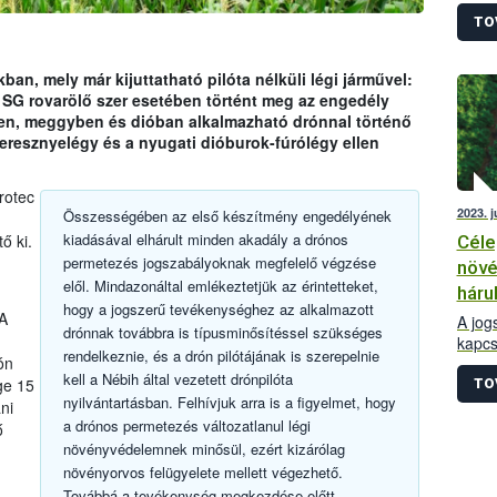
rende
alapj
TO
növén
szerin
an, mely már kijuttatható pilóta nélküli légi járművel:
 SG rovarölő szer esetében történt meg az engedély
ben, meggyben és dióban alkalmazható drónnal történő
seresznyelégy és a nyugati dióburok-fúrólégy ellen
rotec
2023. 
Összességében az első készítmény engedélyének
kiadásával elhárult minden akadály a drónos
ő ki.
Céle
permetezés jogszabályoknak megfelelő végzése
növé
elől. Mindazonáltal emlékeztetjük az érintetteket,
hárul
hogy a jogszerű tevékenységhez az alkalmazott
A
A jog
drónnak továbbra is típusminősítéssel szükséges
kapcs
rendelkeznie, és a drón pilótájának is szerepelnie
ón
hiány
kell a Nébih által vezetett drónpilóta
honla
ge 15
TO
nyilvántartásban. Felhívjuk arra is a figyelmet, hogy
Az al
ni
a drónos permetezés változatlanul légi
kapcs
ő
legfo
növényvédelemnek minősül, ezért kizárólag
növényorvos felügyelete mellett végezhető.
Továbbá a tevékenység megkezdése előtt