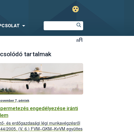
PCSOLAT
csolódó tartalmak
november 7, péntek
 permetezés engedélyezése iránti
elem
ő- és erdőgazdasági légi munkavégzésről
 44/2005. (V. 6.) FVM–GKM–KvVM együttes