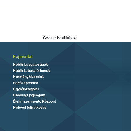
Cookie beállítások
Kapcsolat
Nébih Igazgatóságok
Nébih Laboratóriumok
Kormányhivatalok
Sajtókapcsolat
Ügyfélszolgálat
Hatósági jogsegély
Élelmiszermentő Központ
Hírlevél feliratkozás