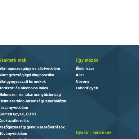
Szakterületek
Ügyintézés
Állat-egészségügy és állatvédelem
Élelmiszer
Állategészségügyi diagnosztika
Állat
Állatgyógyászati termékek
Növény
Borászat és alkoholos italok
Labor/Egyéb
Élelmiszer- és takarmánybiztonság
Élelmiszerlánc-biztonsági laborhálózat
Járványvédelem
Kiemelt ügyek, EUTR
Kockázatkezelés
Mezőgazdasági genetikai erőforrások
Gyakori kérdések
Növényvédelem