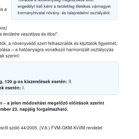
engedélyt kell kérni a területileg illetékes vármegyei
és a
kormányhivatal növény- és talajvédelmi osztályától.
nos)
 területre veszélyes és tilos!
”.
ók, a növényvédő szert felhasználók és kijuttatók figyelmét,
rolása – a hatóanyagra vonatkozó harmonizált osztályozás
ak szerint:
0 g, 120 g-os kiszerelések esetén:
II.
sek esetén:
I.
er
–
a jelen módosítást megelőző előírások szerint
mber 23. napjáig forgalmazható.
sről szóló 44/2005. (V.6.) FVM-GKM-KvVM rendelet