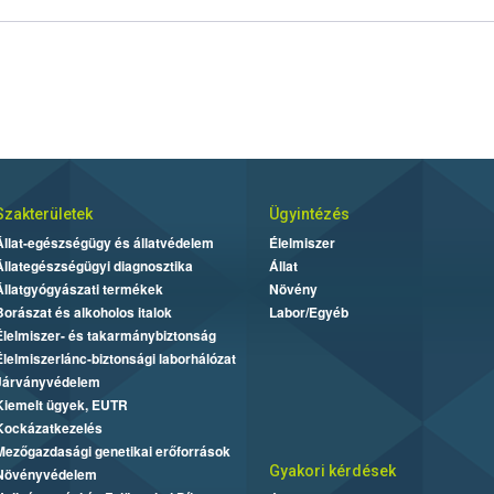
Szakterületek
Ügyintézés
Állat-egészségügy és állatvédelem
Élelmiszer
Állategészségügyi diagnosztika
Állat
Állatgyógyászati termékek
Növény
Borászat és alkoholos italok
Labor/Egyéb
Élelmiszer- és takarmánybiztonság
Élelmiszerlánc-biztonsági laborhálózat
Járványvédelem
Kiemelt ügyek, EUTR
Kockázatkezelés
Mezőgazdasági genetikai erőforrások
Gyakori kérdések
Növényvédelem