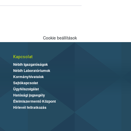
Cookie beállítások
Kapcsolat
Nébih Igazgatóságok
Nébih Laboratóriumok
Kormányhivatalok
Sajtókapcsolat
Ügyfélszolgálat
Hatósági jogsegély
Élelmiszermentő Központ
Hírlevél feliratkozás