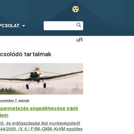
PCSOLAT
csolódó tartalmak
november 7, péntek
 permetezés engedélyezése iránti
elem
ő- és erdőgazdasági légi munkavégzésről
 44/2005. (V. 6.) FVM–GKM–KvVM együttes