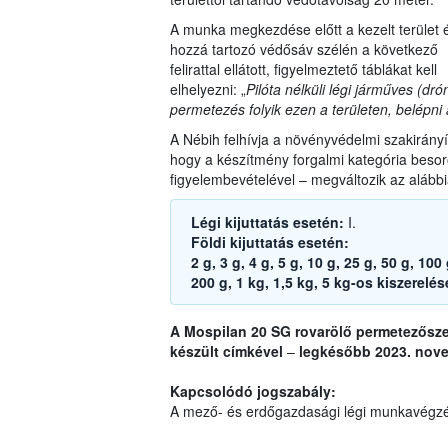
A munka megkezdése előtt a kezelt terület 
hozzá tartozó védősáv szélén a következő
felirattal ellátott, figyelmeztető táblákat kell
elhelyezni: „
Pilóta nélküli légi járműves (dró
permetezés folyik ezen a területen, belépni a
A Nébih felhívja a növényvédelmi szakirányít
hogy a készítmény forgalmi kategória beso
figyelembevételével – megváltozik az alábbi
Légi kijuttatás esetén:
I.
Földi kijuttatás esetén:
2 g, 3 g, 4 g, 5 g, 10 g, 25 g, 50 g, 10
200 g, 1 kg, 1,5 kg, 5 kg-os kiszerelé
A Mospilan 20 SG rovarölő permetezősz
készült címkével
–
legkésőbb 2023. nove
Kapcsolódó jogszabály:
A mező- és erdőgazdasági légi munkavégzé