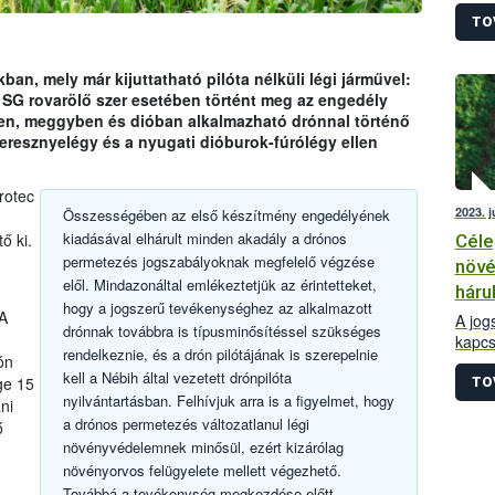
rende
alapj
TO
növén
szerin
an, mely már kijuttatható pilóta nélküli légi járművel:
 SG rovarölő szer esetében történt meg az engedély
ben, meggyben és dióban alkalmazható drónnal történő
seresznyelégy és a nyugati dióburok-fúrólégy ellen
rotec
2023. 
Összességében az első készítmény engedélyének
kiadásával elhárult minden akadály a drónos
ő ki.
Céle
permetezés jogszabályoknak megfelelő végzése
növé
elől. Mindazonáltal emlékeztetjük az érintetteket,
hárul
hogy a jogszerű tevékenységhez az alkalmazott
A
A jog
drónnak továbbra is típusminősítéssel szükséges
kapcs
rendelkeznie, és a drón pilótájának is szerepelnie
ón
hiány
kell a Nébih által vezetett drónpilóta
honla
ge 15
TO
nyilvántartásban. Felhívjuk arra is a figyelmet, hogy
Az al
ni
a drónos permetezés változatlanul légi
kapcs
ő
legfo
növényvédelemnek minősül, ezért kizárólag
növényorvos felügyelete mellett végezhető.
Továbbá a tevékenység megkezdése előtt