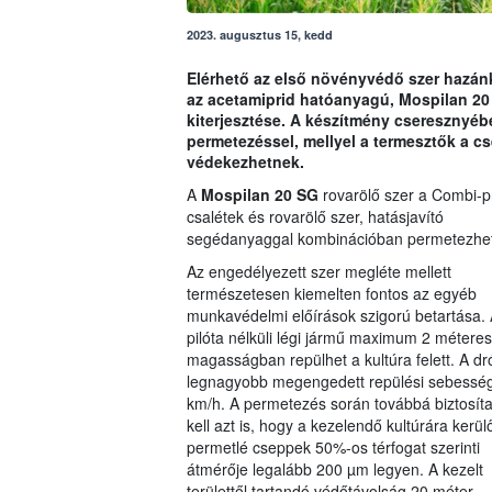
2023. augusztus 15, kedd
Elérhető az első növényvédő szer hazánkb
az acetamiprid hatóanyagú, Mospilan 20
kiterjesztése. A készítmény cseresznyé
permetezéssel, mellyel a termesztők a c
védekezhetnek.
A
Mospilan 20 SG
rovarölő szer a Combi-p
csalétek és rovarölő szer, hatásjavító
segédanyaggal kombinációban permetezhet
Az engedélyezett szer megléte mellett
természetesen kiemelten fontos az egyéb
munkavédelmi előírások szigorú betartása. 
pilóta nélküli légi jármű maximum 2 méteres
magasságban repülhet a kultúra felett. A dr
legnagyobb megengedett repülési sebessé
km/h. A permetezés során továbbá biztosíta
kell azt is, hogy a kezelendő kultúrára kerül
permetlé cseppek 50%-os térfogat szerinti
átmérője legalább 200 µm legyen. A kezelt
területtől tartandó védőtávolság 20 méter.