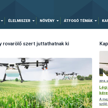
ÉLELMISZER
NÖVÉNY
ÁTFOGÓ TÉMÁK
KA
rovarölő szert juttathatnak ki
Kap
2014. 
Légi
kér
A mez
szóló